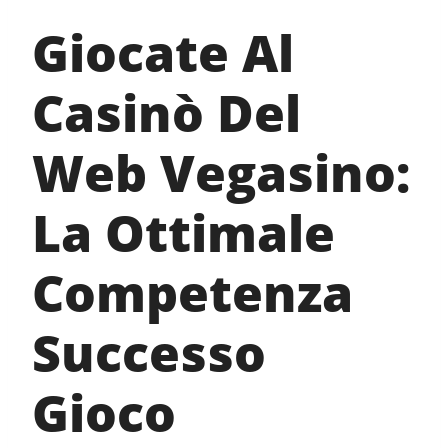
Giocate Al
Casinò Del
Web Vegasino:
La Ottimale
Competenza
Successo
Gioco