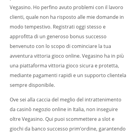
Vegasino. Ho perfino avuto problemi con il lavoro
clienti, quale non ha risposto alle mie domande in
modo tempestivo. Registrati oggi stesso e
approfitta di un generoso bonus successo
benvenuto con lo scopo di cominciare la tua
avventura vittoria gioco online. Vegasino ha in più
una piattaforma vittoria gioco sicura e protetta,
mediante pagamenti rapidi e un supporto clientela
sempre disponibile.
Ove sei alla caccia del meglio del intrattenimento
da casinò negozio online in Italia, non inseguire
oltre Vegasino. Qui puoi scommettere a slot e
giochi da banco successo prim’ordine, garantendo