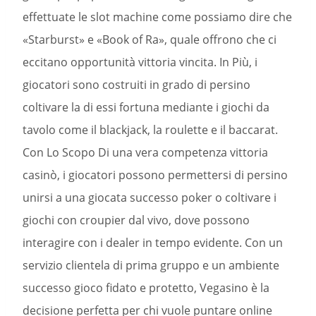
effettuate le slot machine come possiamo dire che
«Starburst» e «Book of Ra», quale offrono che ci
eccitano opportunità vittoria vincita. In Più, i
giocatori sono costruiti in grado di persino
coltivare la di essi fortuna mediante i giochi da
tavolo come il blackjack, la roulette e il baccarat.
Con Lo Scopo Di una vera competenza vittoria
casinò, i giocatori possono permettersi di persino
unirsi a una giocata successo poker o coltivare i
giochi con croupier dal vivo, dove possono
interagire con i dealer in tempo evidente. Con un
servizio clientela di prima gruppo e un ambiente
successo gioco fidato e protetto, Vegasino è la
decisione perfetta per chi vuole puntare online