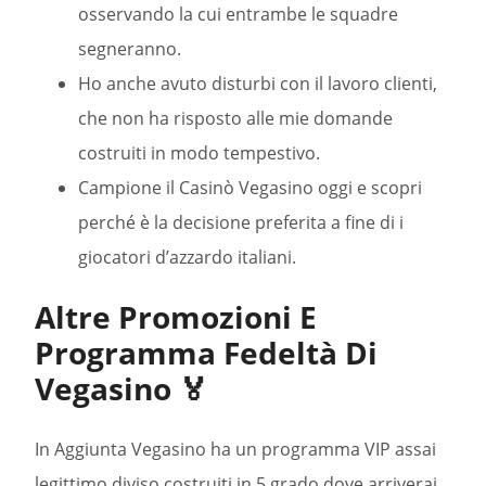
osservando la cui entrambe le squadre
segneranno.
Ho anche avuto disturbi con il lavoro clienti,
che non ha risposto alle mie domande
costruiti in modo tempestivo.
Campione il Casinò Vegasino oggi e scopri
perché è la decisione preferita a fine di i
giocatori d’azzardo italiani.
Altre Promozioni E
Programma Fedeltà Di
Vegasino 🏅
In Aggiunta Vegasino ha un programma VIP assai
legittimo diviso costruiti in 5 grado dove arriverai