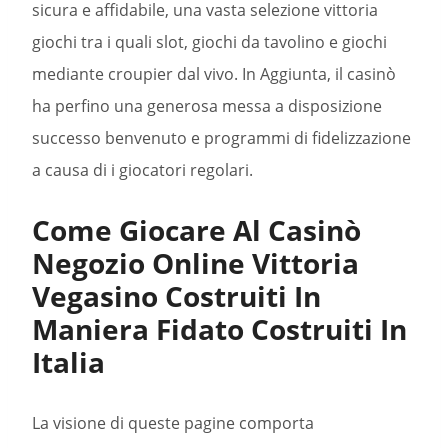
sicura e affidabile, una vasta selezione vittoria
giochi tra i quali slot, giochi da tavolino e giochi
mediante croupier dal vivo. In Aggiunta, il casinò
ha perfino una generosa messa a disposizione
successo benvenuto e programmi di fidelizzazione
a causa di i giocatori regolari.
Come Giocare Al Casinò
Negozio Online Vittoria
Vegasino Costruiti In
Maniera Fidato Costruiti In
Italia
La visione di queste pagine comporta