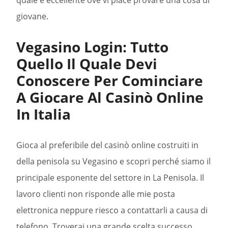
giovane.
Vegasino Login: Tutto
Quello Il Quale Devi
Conoscere Per Cominciare
A Giocare Al Casinò Online
In Italia
Gioca al preferibile del casinò online costruiti in
della penisola su Vegasino e scopri perché siamo il
principale esponente del settore in La Penisola. Il
lavoro clienti non risponde alle mie posta
elettronica neppure riesco a contattarli a causa di
telefono. Troverai una grande scelta successo