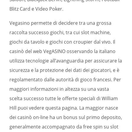
Blitz Card e Video Poker.
Vegasino permette di decidere tra una grossa
raccolta successo giochi, tra cui slot machine,
giochi da tavolo e giochi con croupier dal vivo. Il
casinò del web VegASINO osservando la italiano
utilizza tecnologie all’avanguardia per assicurare la
sicurezza e la protezione dei dati dei giocatori, e è
regolamentato dalle autorità di gioco francesi. Per
maggiori informazioni in altezza su una vasta
scelta successo tutte le offerte speciali di William
Hill puoi vedere questa pagina. La maggior nasce
dei casinò on-line ha un bonus sul primo deposito,
generalmente accompagnato da free spin su slot