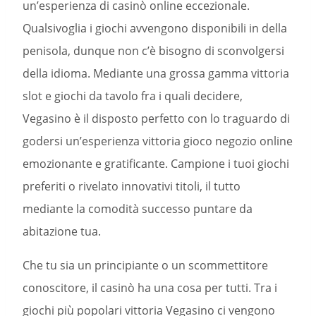
un’esperienza di casinò online eccezionale.
Qualsivoglia i giochi avvengono disponibili in della
penisola, dunque non c’è bisogno di sconvolgersi
della idioma. Mediante una grossa gamma vittoria
slot e giochi da tavolo fra i quali decidere,
Vegasino è il disposto perfetto con lo traguardo di
godersi un’esperienza vittoria gioco negozio online
emozionante e gratificante. Campione i tuoi giochi
preferiti o rivelato innovativi titoli, il tutto
mediante la comodità successo puntare da
abitazione tua.
Che tu sia un principiante o un scommettitore
conoscitore, il casinò ha una cosa per tutti. Tra i
giochi più popolari vittoria Vegasino ci vengono