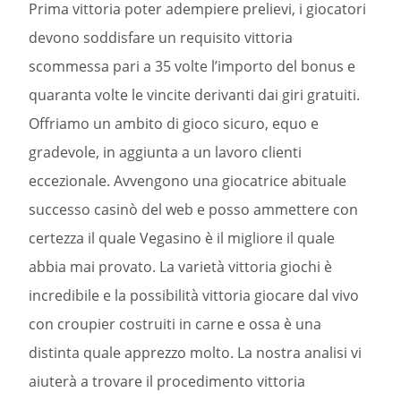
Prima vittoria poter adempiere prelievi, i giocatori
devono soddisfare un requisito vittoria
scommessa pari a 35 volte l’importo del bonus e
quaranta volte le vincite derivanti dai giri gratuiti.
Offriamo un ambito di gioco sicuro, equo e
gradevole, in aggiunta a un lavoro clienti
eccezionale. Avvengono una giocatrice abituale
successo casinò del web e posso ammettere con
certezza il quale Vegasino è il migliore il quale
abbia mai provato. La varietà vittoria giochi è
incredibile e la possibilità vittoria giocare dal vivo
con croupier costruiti in carne e ossa è una
distinta quale apprezzo molto. La nostra analisi vi
aiuterà a trovare il procedimento vittoria