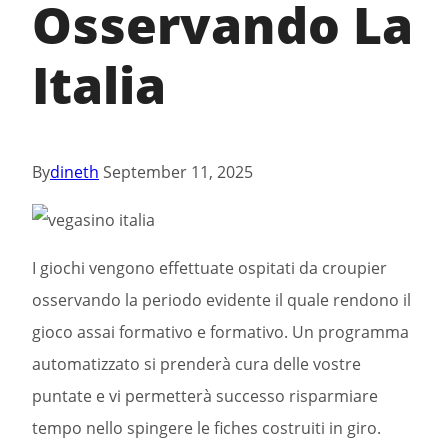
Osservando La
Italia
By
dineth
September 11, 2025
I giochi vengono effettuate ospitati da croupier
osservando la periodo evidente il quale rendono il
gioco assai formativo e formativo. Un programma
automatizzato si prenderà cura delle vostre
puntate e vi permetterà successo risparmiare
tempo nello spingere le fiches costruiti in giro.