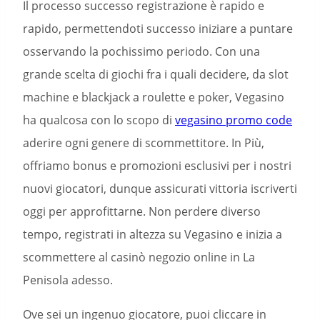
Il processo successo registrazione è rapido e
rapido, permettendoti successo iniziare a puntare
osservando la pochissimo periodo. Con una
grande scelta di giochi fra i quali decidere, da slot
machine e blackjack a roulette e poker, Vegasino
ha qualcosa con lo scopo di
vegasino promo code
aderire ogni genere di scommettitore. In Più,
offriamo bonus e promozioni esclusivi per i nostri
nuovi giocatori, dunque assicurati vittoria iscriverti
oggi per approfittarne. Non perdere diverso
tempo, registrati in altezza su Vegasino e inizia a
scommettere al casinò negozio online in La
Penisola adesso.
Ove sei un ingenuo gioc­atore, puoi clic­care in