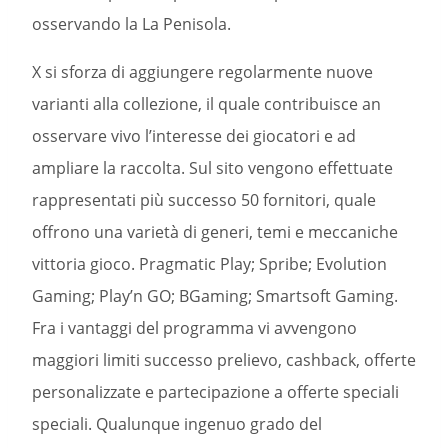
osservando la La Penisola.
X si sforza di aggiungere regolarmente nuove
varianti alla collezione, il quale contribuisce an
osservare vivo l’interesse dei giocatori e ad
ampliare la raccolta. Sul sito vengono effettuate
rappresentati più successo 50 fornitori, quale
offrono una varietà di generi, temi e meccaniche
vittoria gioco. Pragmatic Play; Spribe; Evolution
Gaming; Play’n GO; BGaming; Smartsoft Gaming.
Fra i vantaggi del programma vi avvengono
maggiori limiti successo prelievo, cashback, offerte
personalizzate e partecipazione a offerte speciali
speciali. Qualunque ingenuo grado del