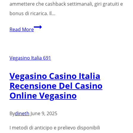
ammettere che cashback settimanali, giri gratuiti e
bonus di ricarica. Il…
Bonus
Read More
De
Bienvenue
100%
Vegasino Italia 691
Jusqu’à
Vegasino Casino Italia
500
Recensione Del Casino
Online Vegasino
By
dineth
June 9, 2025
I metodi di anticipo e prelievo disponibili