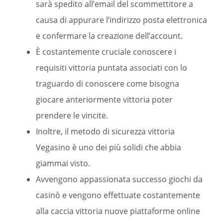
sarà spedito all’email del scommettitore a
causa di appurare l’indirizzo posta elettronica
e confermare la creazione dell’account.
È costantemente cruciale conoscere i
requisiti vittoria puntata associati con lo
traguardo di conoscere come bisogna
giocare anteriormente vittoria poter
prendere le vincite.
Inoltre, il metodo di sicurezza vittoria
Vegasino è uno dei più solidi che abbia
giammai visto.
Avvengono appassionata successo giochi da
casinò e vengono effettuate costantemente
alla caccia vittoria nuove piattaforme online