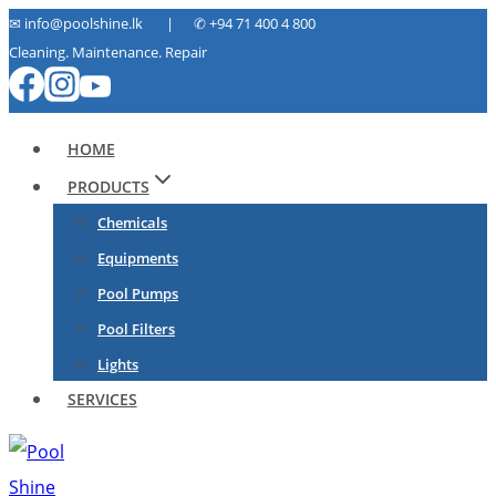
Skip
✉ info@poolshine.lk | ✆
+94 71 400 4 800
Cleaning. Maintenance. Repair
to
content
HOME
PRODUCTS
Chemicals
Equipments
Pool Pumps
Pool Filters
Lights
SERVICES