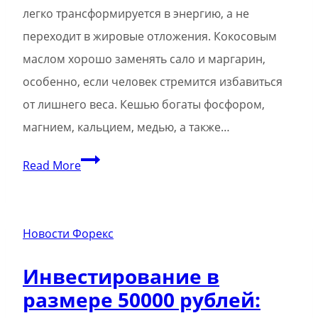
легко трансформируется в энергию, а не
переходит в жировые отложения. Кокосовым
маслом хорошо заменять сало и маргарин,
особенно, если человек стремится избавиться
от лишнего веса. Кешью богаты фосфором,
магнием, кальцием, медью, а также…
50
Read More
полезных
продуктов,
которые
Новости Форекс
должны
Инвестирование в
быть
размере 50000 рублей:
у