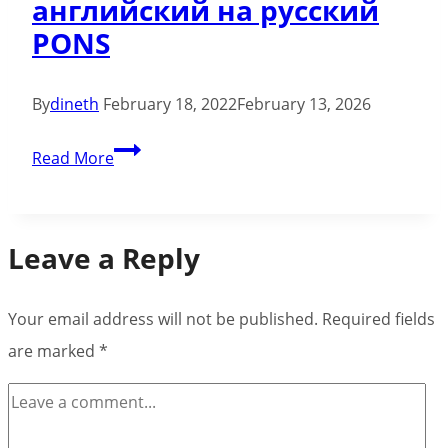
английский на русский
версию
PONS
1
11.*
12.2023
By
dineth
February 18, 2022
February 13, 2026
Моды
SWAP
Read More
форумчан
Перевод
английский
на
Leave a Reply
русский
PONS
Your email address will not be published.
Required fields
are marked
*