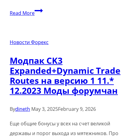
Инвестирование
Read More
в
размере
50000
Новости Форекс
рублей:
Модпак CK3
пассивные
Expanded+Dynamic Trade
и
Routes на версию 1 11.*
активные
12.2023 Моды форумчан
способы
заработка
By
dineth
May 3, 2025
February 9, 2026
Еще общие бонусы у всех на счет великой
державы и порог выхода из мятежников. Про