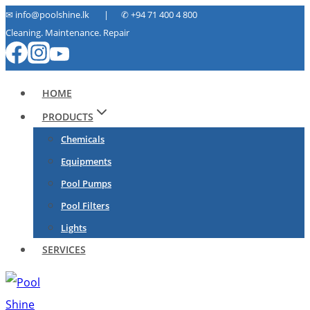
Skip
✉ info@poolshine.lk | ✆
+94 71 400 4 800
Cleaning. Maintenance. Repair
to
content
HOME
PRODUCTS
Chemicals
Equipments
Pool Pumps
Pool Filters
Lights
SERVICES