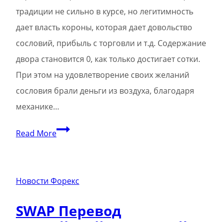
традиции не сильно в курсе, но легитимность
дает власть короны, которая дает довольство
сословий, прибыль с торговли и т.д. Содержание
двора становится 0, как только достигает сотки.
При этом на удовлетворение своих желаний
сословия брали деньги из воздуха, благодаря
механике…
Модпак
Read More
CK3
Expanded+Dynamic
Trade
Новости Форекс
Routes
SWAP Перевод
на