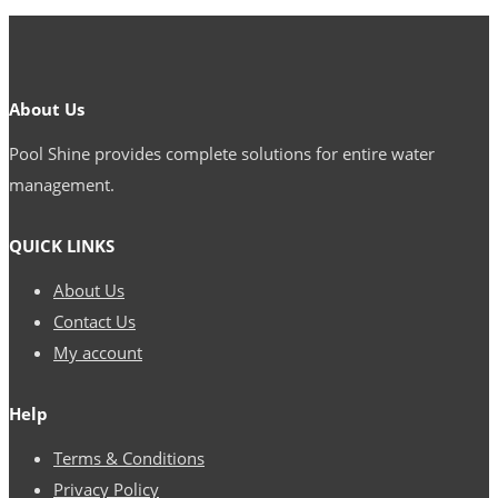
Nadprogram
Poniekąd
About Us
1600
Pool Shine provides complete solutions for entire water
Pln
management.
Gwoli
Polaków
QUICK LINKS
About Us
Contact Us
My account
Help
Terms & Conditions
Privacy Policy