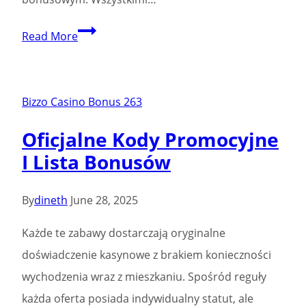
Zaloguj
Read More
Się
I
Zgarnij
Bizzo Casino Bonus 263
400
Oficjalne Kody Promocyjne
Pln
I Lista Bonusów
Bonusu
By
dineth
June 28, 2025
Każde te zabawy dostarczają oryginalne
doświadczenie kasynowe z brakiem konieczności
wychodzenia wraz z mieszkaniu. Spośród reguły
każda oferta posiada indywidualny statut, ale