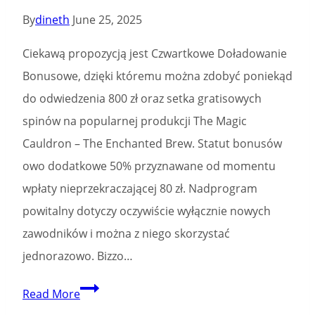
By
dineth
June 25, 2025
Ciekawą propozycją jest Czwartkowe Doładowanie
Bonusowe, dzięki któremu można zdobyć poniekąd
do odwiedzenia 800 zł oraz setka gratisowych
spinów na popularnej produkcji The Magic
Cauldron – The Enchanted Brew. Statut bonusów
owo dodatkowe 50% przyznawane od momentu
wpłaty nieprzekraczającej 80 zł. Nadprogram
powitalny dotyczy oczywiście wyłącznie nowych
zawodników i można z niego skorzystać
jednorazowo. Bizzo…
Oficjalne
Read More
Kody