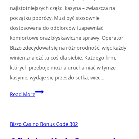
najistotniejszych części kasyna – zwłaszcza na
początku podróży. Musi być stosownie
dostosowana do odbiorców i zapewniać
komfortowe oraz błyskawiczne sprawy. Operator
Bizzo zdecydował się na różnorodność, więc każdy
winien znaleźć tu coś dla siebie. Każdego firm,
których przeboje można uruchamiać w tymże
kasynie, wydaje się przeszło setka, więc…
Bizzo
Read More
Casino
Review
Bonuses,
Bizzo Casino Bonus Code 302
Promotions,