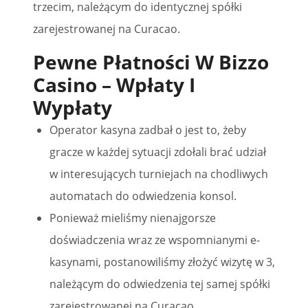
trzecim, należącym do identycznej spółki
zarejestrowanej na Curacao.
Pewne Płatności W Bizzo
Casino – Wpłaty I
Wypłaty
Operator kasyna zadbał o jest to, żeby
gracze w każdej sytuacji zdołali brać udział
w interesujących turniejach na chodliwych
automatach do odwiedzenia konsol.
Ponieważ mieliśmy nienajgorsze
doświadczenia wraz ze wspomnianymi e-
kasynami, postanowiliśmy złożyć wizytę w 3,
należącym do odwiedzenia tej samej spółki
zarejestrowanej na Curacao.