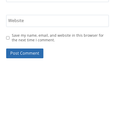
Website
Save my name, email, and website in this browser for
the next time I comment.