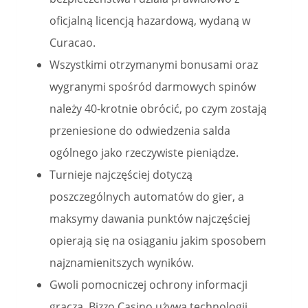
oficjalną licencją hazardową, wydaną w
Curacao.
Wszystkimi otrzymanymi bonusami oraz
wygranymi spośród darmowych spinów
należy 40-krotnie obrócić, po czym zostają
przeniesione do odwiedzenia salda
ogólnego jako rzeczywiste pieniądze.
Turnieje najczęściej dotyczą
poszczególnych automatów do gier, a
maksymy dawania punktów najczęściej
opierają się na osiąganiu jakim sposobem
najznamienitszych wyników.
Gwoli pomocniczej ochrony informacji
gracza, Bizzo Casino używa technologii