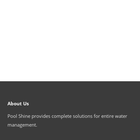
About Us
Pool Shine provides complete solutions for entire water
management.