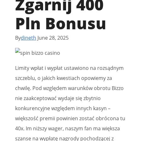
Zgarnij 400
Pln Bonusu
By
dineth
June 28, 2025
Limity wpłat i wypłat ustawiono na rozsądnym
szczeblu, o jakich kwestiach opowiemy za
chwilę. Pod względem warunków obrotu Bizzo
nie zaakceptować wydaje się zbytnio
konkurencyjne względem innych kasyn –
większość premii powinien zostać obrócona tu
40x. Im niższy wager, naszym fan ma większa
szanse na wypłatę nagrody pochodzącej z