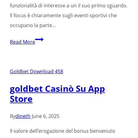
funzionalità di interesse a un il suo primo sguardo.
Il focus è chiaramente sugli eventi sportivi che
occupano la parte…
Come
Read More
Possiamo
Dire
Che
Goldbet Download 458
Scaricare
‎goldbet Casinò Su App
App
Store
Goldbet
Con
By
dineth
June 6, 2025
Lo
Traguardo
Il valore dell’erogazione del bonus benvenuto