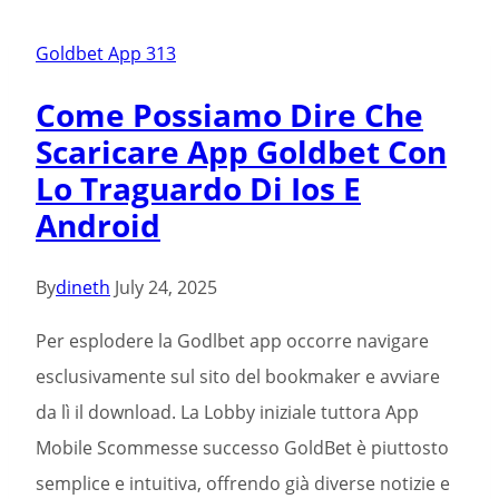
Goldbet App 313
Come Possiamo Dire Che
Scaricare App Goldbet Con
Lo Traguardo Di Ios E
Android
By
dineth
July 24, 2025
Per esplodere la Godlbet app occorre navigare
esclusivamente sul sito del bookmaker e avviare
da lì il download. La Lobby iniziale tuttora App
Mobile Scommesse successo GoldBet è piuttosto
semplice e intuitiva, offrendo già diverse notizie e