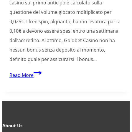
Di
casino sul primo anticipo è calcolato sulla
Ios
questione del volume giocato moltiplicato per
E
0,025€. I free spin, alquanto, hanno levatura pari a
Android
0,10€ e devono essere spesi entro una settimana
dall’accredito. Al attimo, Goldbet Casino non ha
nessun bonus senza deposito al momento,
definito quale per assicurarsi il bonus…
‎goldbet
Read More
Casinò
Su
App
Store
About Us