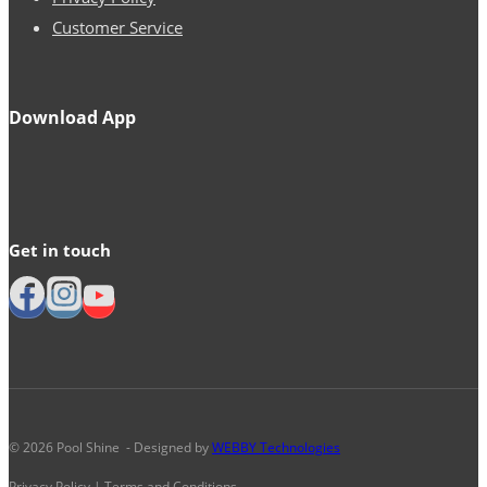
Customer Service
Download App
Get in touch
© 2026 Pool Shine - Designed by
WEBBY Technologies
Privacy Policy | Terms and Conditions