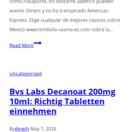
como Pasaporte, no obstante ademi?s pueden
asentir Diners y no ha transpirado American
Express. Elige cualquier de mejores casinos sobre
Mexico www.tombola-casino-es.com sobre la…
Para
Read More
empecemos
por
el
Uncategorized
principio
Bvs Labs Decanoat 200mg
se
10ml: Richtig Tabletten
puede
einnehmen
pensar
acerca
de
By
dineth
May 7, 2026