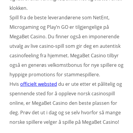
klokken.
Spill fra de beste leverandørene som NetEnt,
Microgaming og Play’n GO er tilgjengelige på
MegaBet Casino. Du finner også en imponerende
utvalg av live casino-spill som gir deg en autentisk
casinofeeling fra hjemmet. MegaBet Casino tilbyr
også en generøs velkomstbonus for nye spillere og
hyppige promotions for stammespillere.
Hvis
officielt websted
du er ute etter et pålitelig og
spennende sted for å oppleve norsk casinospill
online, er MegaBet Casino den beste plassen for
deg. Prøv det ut i dag og se selv hvorfor så mange
norske spillere velger å spille på MegaBet Casino!