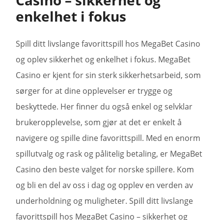
enkelhet i fokus
Spill ditt livslange favorittspill hos MegaBet Casino
og oplev sikkerhet og enkelhet i fokus. MegaBet
Casino er kjent for sin sterk sikkerhetsarbeid, som
sørger for at dine opplevelser er trygge og
beskyttede. Her finner du også enkel og selvklar
brukeropplevelse, som gjør at det er enkelt å
navigere og spille dine favorittspill. Med en enorm
spillutvalg og rask og pålitelig betaling, er MegaBet
Casino den beste valget for norske spillere. Kom
og bli en del av oss i dag og opplev en verden av
underholdning og muligheter. Spill ditt livslange
favorittspill hos MegaBet Casino – sikkerhet og