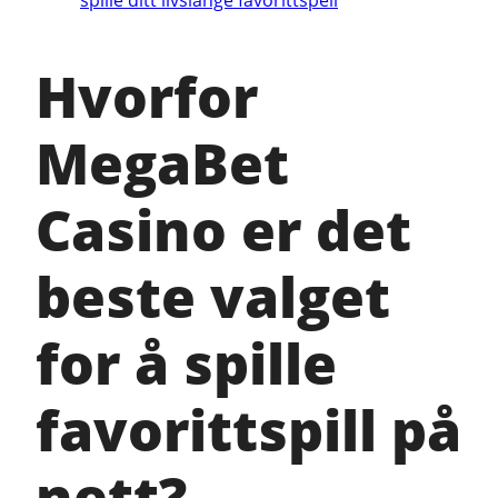
Hvorfor
MegaBet
Casino er det
beste valget
for å spille
favorittspill på
nett?