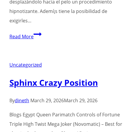
desplazándolo hacia el pelo un procedimiento
hipnotizante. Ademí¡s tiene la posibilidad de
exigirles…
High
Read More
Society
cinta:
Observar
Uncategorized
online
Sphinx Crazy Position
completa
sobre
By
dineth
March 29, 2026
castellano
March 29, 2026
Blogs Egypt Queen Parimatch Controls of Fortune
Triple High Twist Mega Joker (Novomatic) – Best for