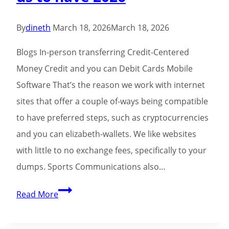
By
dineth
March 18, 2026
March 18, 2026
Blogs In-person transferring Credit-Centered
Money Credit and you can Debit Cards Mobile
Software That’s the reason we work with internet
sites that offer a couple of-ways being compatible
to have preferred steps, such as cryptocurrencies
and you can elizabeth-wallets. We like websites
with little to no exchange fees, specifically to your
dumps. Sports Communications also…
Greatest
Read More
On-
line