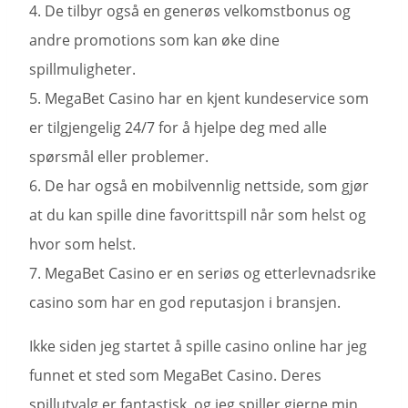
4. De tilbyr også en generøs velkomstbonus og
andre promotions som kan øke dine
spillmuligheter.
5. MegaBet Casino har en kjent kundeservice som
er tilgjengelig 24/7 for å hjelpe deg med alle
spørsmål eller problemer.
6. De har også en mobilvennlig nettside, som gjør
at du kan spille dine favorittspill når som helst og
hvor som helst.
7. MegaBet Casino er en seriøs og etterlevnadsrike
casino som har en god reputasjon i bransjen.
Ikke siden jeg startet å spille casino online har jeg
funnet et sted som MegaBet Casino. Deres
spillutvalg er fantastisk, og jeg spiller gjerne min