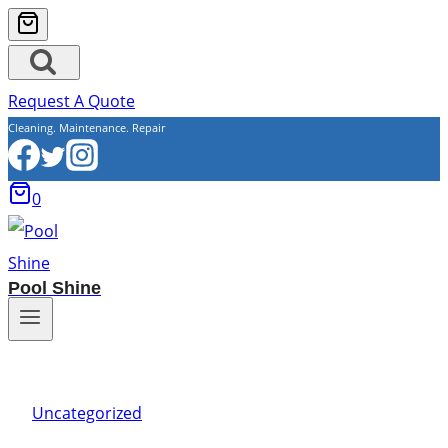
Request A Quote
Cleaning. Maintenance. Repair
0
Pool Shine
Uncategorized