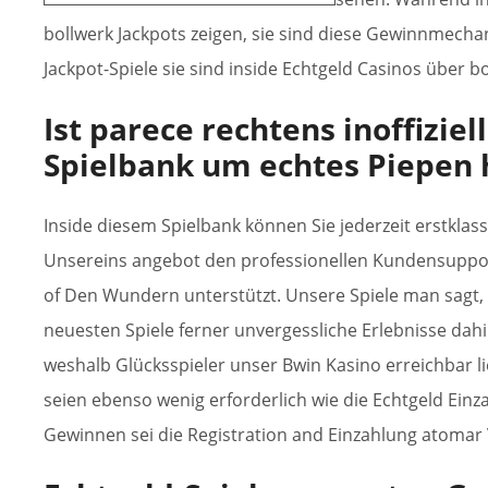
bollwerk Jackpots zeigen, sie sind diese Gewinnmecha
Jackpot-Spiele sie sind inside Echtgeld Casinos über bo
Ist parece rechtens inoffizie
Spielbank um echtes Piepen 
Inside diesem Spielbank können Sie jederzeit erstklass
Unsereins angebot den professionellen Kundensuppor
of Den Wundern unterstützt. Unsere Spiele man sagt, 
neuesten Spiele ferner unvergessliche Erlebnisse dahi
weshalb Glücksspieler unser Bwin Kasino erreichbar 
seien ebenso wenig erforderlich wie die Echtgeld Einz
Gewinnen sei die Registration and Einzahlung atoma