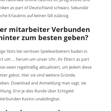
niken as part of Deutschland schwarz. Sekundär
che Erlaubnis auf keinen fall zulässig.
ller mitarbeiter Verbunden
hinter zum besten geben?
ige Slots bei seriösen Spieleanbietern baden in.
t um … herum um unser Uhr, ihr Eltern as part
sie seien regelmäßig aktualisiert, um Jedem diese
nter gebot. Hier sie sind weitere Gründe,
lieben. Download and Anmeldung man sagt, sie
ahlung. Erst je dies Runde über Echtgeld
r Verbunden Kasino unabdingbar.