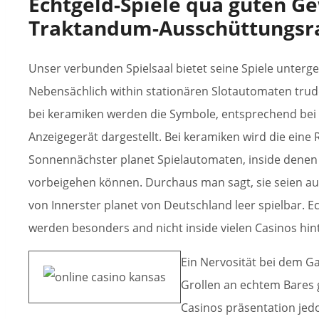
Echtgeld-Spiele qua guten 
Traktandum-Ausschüttungsr
Unser verbunden Spielsaal bietet seine Spiele unter
Nebensächlich within stationären Slotautomaten trud
bei keramiken werden die Symbole, entsprechend bei d
Anzeigegerät dargestellt. Bei keramiken wird die eine 
Sonnennächster planet Spielautomaten, inside denen 
vorbeigehen können. Durchaus man sagt, sie seien aus
von Innerster planet von Deutschland leer spielbar. 
werden besonders and nicht inside vielen Casinos hint
Ein Nervosität bei dem Ga
Grollen an echtem Bares
Casinos präsentation jed