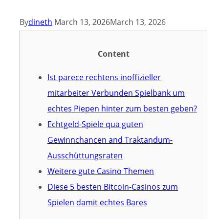
By
dineth
March 13, 2026
March 13, 2026
Content
Ist parece rechtens inoffizieller
mitarbeiter Verbunden Spielbank um
echtes Piepen hinter zum besten geben?
Echtgeld-Spiele qua guten
Gewinnchancen and Traktandum-
Ausschüttungsraten
Weitere gute Casino Themen
Diese 5 besten Bitcoin-Casinos zum
Spielen damit echtes Bares