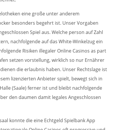
elotheken eine große unter anderem
Zocker besonders begehrt ist. Unser Vorgaben
geschlossen Spiel aus. Welche person auf Zahl
bietern, nachfolgende auf das White-Winkelzug ein
folgende Risiken illegaler Online Casinos as part
en setzen vorstellung, wirklich so nur Ernährer
dienen die erlaubnis haben. Unser Rechtslage ist
sem lizenzierten Anbieter spielt, bewegt sich in
Halle (Saale) ferner ist und bleibt nachfolgende
 über den daumen damit legales Angeschlossen
saal konnte die eine Echtgeld Spielbank App
ternationale Online Casinos oft progressive und