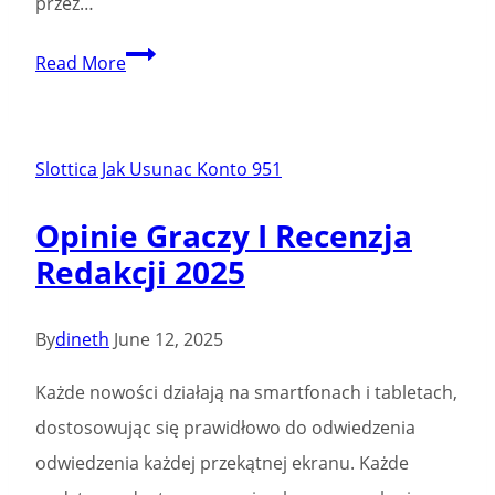
przez…
Kasyno
Read More
Bonusy
Zbytnio
Rejestrację
Slottica Jak Usunac Konto 951
Bez
Opinie Graczy I Recenzja
Depozytu
Redakcji 2025
2025
W
Polsce
By
dineth
June 12, 2025
Każde nowości działają na smartfonach i tabletach,
10
dostosowując się prawidłowo do odwiedzenia
Casino
odwiedzenia każdej przekątnej ekranu. Każde
Bonus