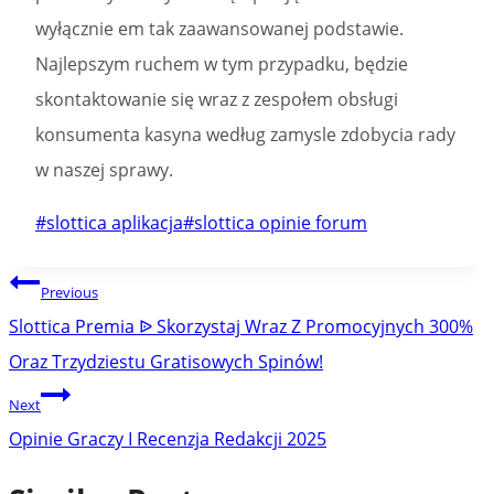
wyłącznie em tak zaawansowanej podstawie.
Najlepszym ruchem w tym przypadku, będzie
skontaktowanie się wraz z zespołem obsługi
konsumenta kasyna według zamysle zdobycia rady
w naszej sprawy.
Post
#
slottica aplikacja
#
slottica opinie forum
Tags:
Post
Previous
navigation
Slottica Premia ᐉ Skorzystaj Wraz Z Promocyjnych 300%
Oraz Trzydziestu Gratisowych Spinów!
Next
Opinie Graczy I Recenzja Redakcji 2025