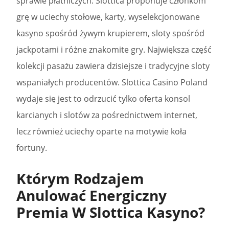
sprawie płatniczych. Slottica proponuje członkom
grę w uciechy stołowe, karty, wyselekcjonowane
kasyno spośród żywym krupierem, sloty spośród
jackpotami i różne znakomite gry. Największa część
kolekcji pasażu zawiera dzisiejsze i tradycyjne sloty
wspaniałych producentów. Slottica Casino Poland
wydaje się jest to odrzucić tylko oferta konsol
karcianych i slotów za pośrednictwem internet,
lecz również uciechy oparte na motywie koła
fortuny.
Którym Rodzajem
Anulować Energiczny
Premia W Slottica Kasyno?