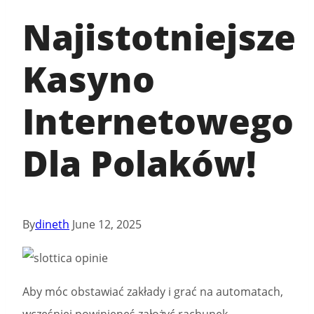
Najistotniejsze
Kasyno
Internetowego
Dla Polaków!
By
dineth
June 12, 2025
Aby móc obstawiać zakłady i grać na automatach,