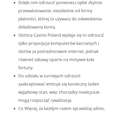
Dzięki nim odrzucić poniesiesz opłat zbytnio
przewalutowanie, niezależnie od formy
płatności, której to używasz do odwiedzenia
doładowania konta.
Slottica Casino Poland wydaje się to odrzucić
tylko propozycja komputerów karcianych i
slotów za pośrednictwem internet, jednak
również zabawy oparte na motywie koła
fortuny.
Do udziału w turniejach odrzucić
zaakceptować emituje się konieczny żaden
wyjątkowy stan, więc chociażby nowicjusze
mogą rozpocząć rywalizację.
Co Więcej, za każdym razem sprawdzaj adres,