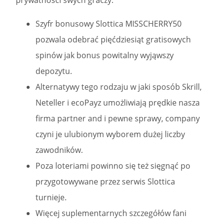
prywatności swych graczy.
Szyfr bonusowy Slottica MISSCHERRY50
pozwala odebrać pięćdziesiąt gratisowych
spinów jak bonus powitalny wyjąwszy
depozytu.
Alternatywy tego rodzaju w jaki sposób Skrill,
Neteller i ecoPayz umożliwiają prędkie nasza
firma partner and i pewne sprawy, company
czyni je ulubionym wyborem dużej liczby
zawodników.
Poza loteriami powinno się też sięgnąć po
przygotowywane przez serwis Slottica
turnieje.
Więcej suplementarnych szczegółów fani