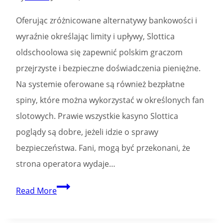
Spiny
Oferując zróżnicowane alternatywy bankowości i
wyraźnie określając limity i upływy, Slottica
oldschoolowa się zapewnić polskim graczom
przejrzyste i bezpieczne doświadczenia pieniężne.
Na systemie oferowane są również bezpłatne
spiny, które można wykorzystać w określonych fan
slotowych. Prawie wszystkie kasyno Slottica
poglądy są dobre, jeżeli idzie o sprawy
bezpieczeństwa. Fani, mogą być przekonani, że
strona operatora wydaje…
Slottica
Read More
Premia
ᐉ