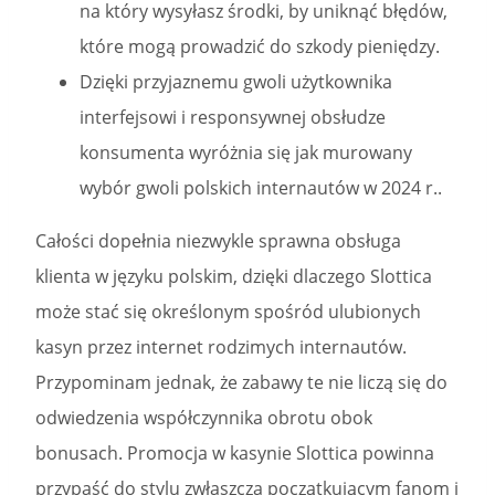
na który wysyłasz środki, by uniknąć błędów,
które mogą prowadzić do szkody pieniędzy.
Dzięki przyjaznemu gwoli użytkownika
interfejsowi i responsywnej obsłudze
konsumenta wyróżnia się jak murowany
wybór gwoli polskich internautów w 2024 r..
Całości dopełnia niezwykle sprawna obsługa
klienta w języku polskim, dzięki dlaczego Slottica
może stać się określonym spośród ulubionych
kasyn przez internet rodzimych internautów.
Przypominam jednak, że zabawy te nie liczą się do
odwiedzenia współczynnika obrotu obok
bonusach. Promocja w kasynie Slottica powinna
przypaść do stylu zwłaszcza początkującym fanom i