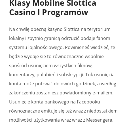
Klasy Mobilne Slottica
Casino I Programów
Na chwilę obecną kasyno Slottica na terytorium
lokalny i zbytnio granicą odrzucić podaje fanom
systemu lojalnościowego. Powinieneś wiedzieć, że
będzie wydaje się to równoznaczne wspólnie
spośród usunięciem wszystkich filmów,
komentarzy, polubień i subskrypcji. Tok usunięcia
konta może potrwać do dwóch godzinek, a według
zakończeniu zostaniesz powiadomiony e-mailem.
Usunięcie konta bankowego na Facebooku
równoznaczne emituje się też wraz z niedostatkiem
możliwości użytkowania wraz wraz z Messengera.