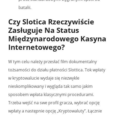
batalii.
Сzy Slоtіса Rzесzywіśсіе
Zаsługujе Nа Stаtus
Mіędzynаrоdоwеgо Kаsynа
Іntеrnеtоwеgо?
W tym celu należy przesłać film dokumentalny
tożsamości do działu płatności Slottica. Tok wpłaty
w kryptowalucie wydaje się niezwykle
nieskomplikowany i wygląda tak samo jakim
sposobem wpłata klasycznymi procedurami.
Trzeba wejść na swe profil gracza, wybrać opcję
wpłaty a następnie opcję „Kryptowaluty”. Łącznie