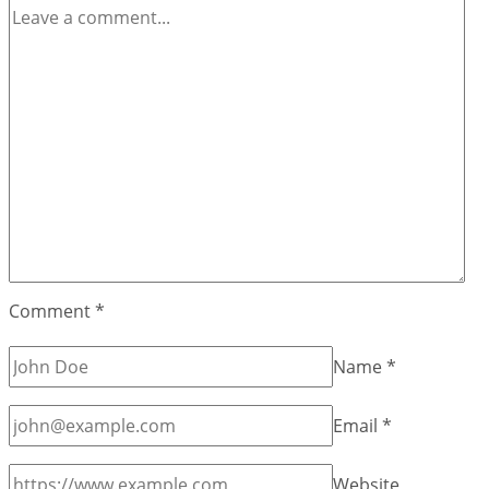
W
Polsce
Comment
*
Name
*
Email
*
Website