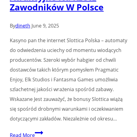
Zawodników W Polsce
By
dineth
June 9, 2025
Kasyno pan the internet Slottica Polska – automaty
do odwiedzenia uciechy od momentu wiodących
producentów. Szeroki wybór habgier od chwili
dostawców takich którym pomysłem Pragmatic
Enjoy, Elk Studios i Fantasma Games umożliwia
szlachetnej jakości wrażenia spośród zabawy.
Wskazane Jest zauważyć, że bonusy Slottica wiążą
się spośród drobnymi warunkami i oczekiwaniem
dotyczącymi zakładów. Niezależnie od okresu…
Slottica:
Read More