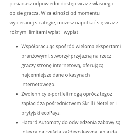
posiadasz odpowiedni dostęp wraz z własnego
opisie gracza. W zależności od momentu
wybieranej strategie, możesz napotkać się wraz z
różnymi limitami wpłat i wypłat.
Współpracując spośród wieloma ekspertami
branżowymi, stworzył przyjazną na rzecz
graczy stronę internetową, oferującą
najcenniejsze dane o kasynach
internetowego.
Zwolennicy e-portfeli mogą oprócz tegoż
zapłacić za pośrednictwem Skrill i Neteller i
brytyjski ecoPayz.
Hazard Automaty do odwiedzenia zabawy są
integralną częścią każdego kasynai gniazda