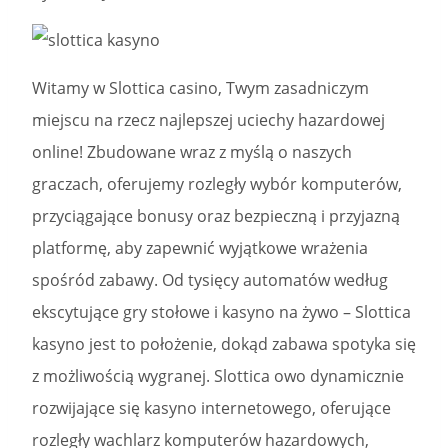
Witamy w Slottica casino, Twym zasadniczym
miejscu na rzecz najlepszej uciechy hazardowej
online! Zbudowane wraz z myślą o naszych
graczach, oferujemy rozległy wybór komputerów,
przyciągające bonusy oraz bezpieczną i przyjazną
platformę, aby zapewnić wyjątkowe wrażenia
spośród zabawy. Od tysięcy automatów według
ekscytujące gry stołowe i kasyno na żywo – Slottica
kasyno jest to położenie, dokąd zabawa spotyka się
z możliwością wygranej. Slottica owo dynamicznie
rozwijające się kasyno internetowego, oferujące
rozległy wachlarz komputerów hazardowych,