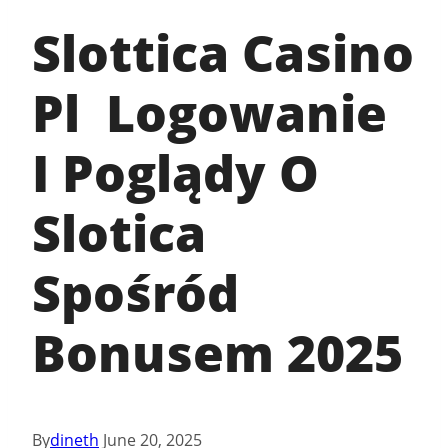
Slottica Casino
Pl ️ Logowanie
I Poglądy O
Slotica
Spośród
Bonusem 2025
By
dineth
June 20, 2025