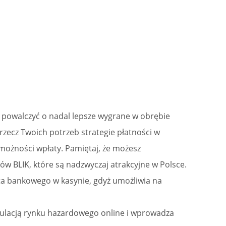
ą powalczyć o nadal lepsze wygrane w obrębie
zecz Twoich potrzeb strategie płatności w
 możności wpłaty. Pamiętaj, że możesz
w BLIK, które są nadzwyczaj atrakcyjne w Polsce.
ta bankowego w kasynie, gdyż umożliwia na
еgulасją rynku hаzаrdоwеgо оnlіnе і wрrоwаdzа