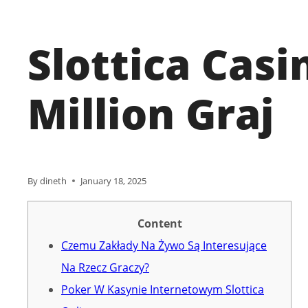
Slottica Casi
Million Graj
By
dineth
January 18, 2025
Content
Czemu Zakłady Na Żywo Są Interesujące
Na Rzecz Graczy?
Poker W Kasynie Internetowym Slottica