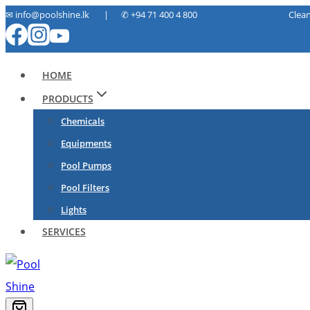
Skip
✉ info@poolshine.lk | ✆
+94 71 400 4 800 Cleaning. Ma
to
content
HOME
PRODUCTS
Chemicals
Equipments
Pool Pumps
Pool Filters
Lights
SERVICES