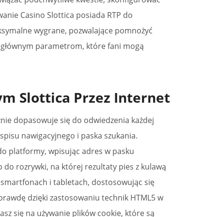
wanie Casino Slottica posiada RTP do
aksymalne wygrane, pozwalające pomnożyć
ię głównym parametrom, które fani mogą
m Slottica Przez Internet
znie dopasowuje się do odwiedzenia każdej
ospisu nawigacyjnego i paska szukania.
do platformy, wpisując adres w pasku
do rozrywki, na której rezultaty pies z kulawą
 smartfonach i tabletach, dostosowując się
aprawdę dzięki zastosowaniu technik HTML5 w
zasz się na używanie plików cookie, które są