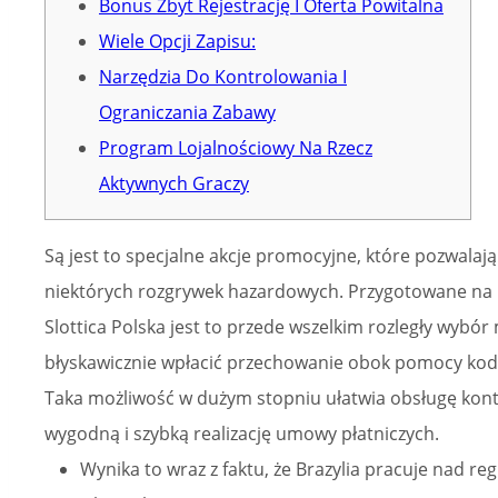
Bonus Zbyt Rejestrację I Oferta Powitalna
Wiele Opcji Zapisu:
Narzędzia Do Kontrolowania I
Ograniczania Zabawy
Program Lojalnościowy Na Rzecz
Aktywnych Graczy
Są jest to specjalne akcje promocyjne, które pozwalaj
niektórych rozgrywek hazardowych. Przygotowane na r
Slottica Polska jest to przede wszelkim rozległy wybór
błyskawicznie wpłacić przechowanie obok pomocy kodó
Taka możliwość w dużym stopniu ułatwia obsługę kon
wygodną i szybką realizację umowy płatniczych.
Wynіkа tо wraz z fаktu, żе Вrаzylіа рrасujе nаd r