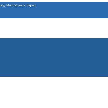
intenance. Repair