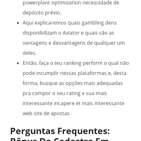
powerplant optimization necessidade de
depósito prévio.
Aqui explicaremos quais gambling dens
disponibilizam o Aviator e quais são as
vantagens e desvantagens de qualquer um
deles.
Então, faça o teu ranking perform o qual não
pode incumplir nessas plataformas e, desta
forma, busque as opções mais adequadas
pra compor o seu rating e sua mais
interessante incapere et mais interessante
web site de apostas.
Perguntas Frequentes: