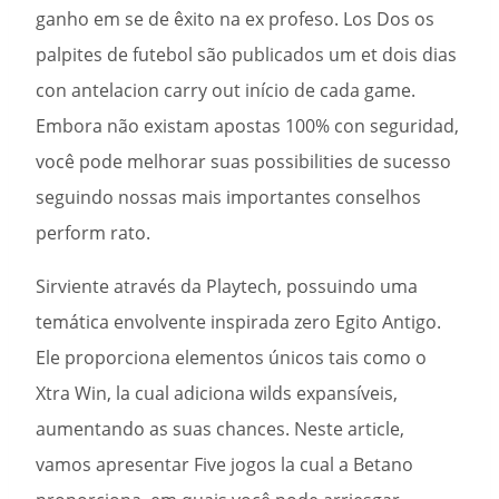
ganho em se de êxito na ex profeso. Los Dos os
palpites de futebol são publicados um et dois dias
con antelacion carry out início de cada game.
Embora não existam apostas 100% con seguridad,
você pode melhorar suas possibilities de sucesso
seguindo nossas mais importantes conselhos
perform rato.
Sirviente através da Playtech, possuindo uma
temática envolvente inspirada zero Egito Antigo.
Ele proporciona elementos únicos tais como o
Xtra Win, la cual adiciona wilds expansíveis,
aumentando as suas chances. Neste article,
vamos apresentar Five jogos la cual a Betano