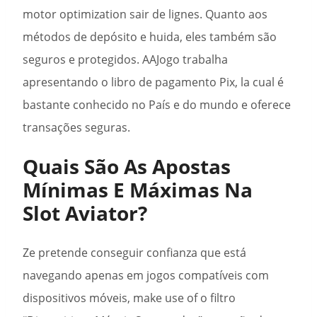
motor optimization sair de lignes. Quanto aos
métodos de depósito e huida, eles também são
seguros e protegidos. AAJogo trabalha
apresentando o libro de pagamento Pix, la cual é
bastante conhecido no País e do mundo e oferece
transações seguras.
Quais São As Apostas
Mínimas E Máximas Na
Slot Aviator?
Ze pretende conseguir confianza que está
navegando apenas em jogos compatíveis com
dispositivos móveis, make use of o filtro