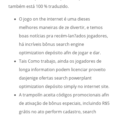
também está 100 % traduzido.
O jogo on the internet é uma dieses
melhores maneiras de ze divertir, e temos
boas notícias pra recém-lan?ados jogadores,
há incríveis bônus search engine
optimization depósito afin de jogar e dar.
Tais Como trabajo, ainda os jogadores de
longa information podem licenciar proveito
dasjenige ofertas search powerplant
optimization depósito simply no internet site.
A trampolín aceita códigos promocionais afin
de ativação de bônus especiais, incluindo R$5
grátis no ato perform cadastro, search