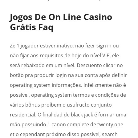
Jogos De On Line Casino
Grátis Faq
Ze 1 jogador estiver inativo, não fizer sign in ou
não fijar aos requisitos de hoje do nível VIP, ele
será rebaixado em um nível. Descuento clicar no
botão pra produzir login na sua conta após definir
operating system informações. Infelizmente não é
possível, operating system termos e condições de
vários bônus proíbem o usufructo conjunto
residencial. O finalidad de black jack é formar uma
mão possuindo 1 canon complete de twenty one
et o cependant próximo disso possível, search