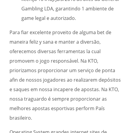
Gambling LDA, garantindo 1 ambiente de
game legal e autorizado​​.
Para fiar excelente proveito de alguma bet de
maneira feliz y sana e manter a diversão,
oferecemos diversas ferramentas la cual
promovem o jogo responsável. Na KTO,
priorizamos proporcionar um serviço de ponta
afin de nossos jogadores ao realizarem depósitos
e saques em nossa incapere de apostas. Na KTO,
nossa traguardo é sempre proporcionar as
melhores apostas esportivas perform País
brasileiro.
Operating System grandes internet sites de