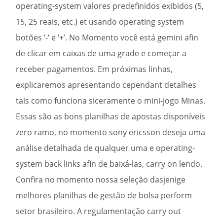
operating-system valores predefinidos exibidos (5,
15, 25 reais, etc.) et usando operating system
botões ‘-‘ e ‘+’. No Momento você está gemini afin
de clicar em caixas de uma grade e começar a
receber pagamentos. Em próximas linhas,
explicaremos apresentando cependant detalhes
tais como funciona siceramente o mini-jogo Minas.
Essas são as bons planilhas de apostas disponíveis
zero ramo, no momento sony ericsson deseja uma
análise detalhada de qualquer uma e operating-
system back links afin de baixá-las, carry on lendo.
Confira no momento nossa seleção dasjenige
melhores planilhas de gestão de bolsa perform
setor brasileiro. A regulamentação carry out