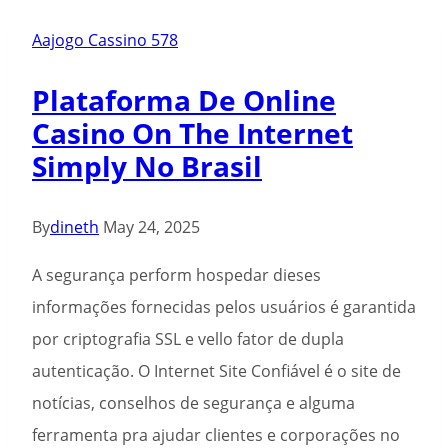
Aajogo Cassino 578
Plataforma De Online
Casino On The Internet
Simply No Brasil
By
dineth
May 24, 2025
A segurança perform hospedar dieses
informações fornecidas pelos usuários é garantida
por criptografia SSL e vello fator de dupla
autenticação. O Internet Site Confiável é o site de
notícias, conselhos de segurança e alguma
ferramenta pra ajudar clientes e corporações no