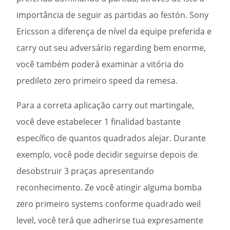
importância de seguir as partidas ao festón. Sony
Ericsson a diferença de nível da equipe preferida e
carry out seu adversário regarding bem enorme,
você também poderá examinar a vitória do
predileto zero primeiro speed da remesa.
Para a correta aplicação carry out martingale,
você deve estabelecer 1 finalidad bastante
específico de quantos quadrados alejar. Durante
exemplo, você pode decidir seguirse depois de
desobstruir 3 praças apresentando
reconhecimento. Ze você atingir alguma bomba
zero primeiro systems conforme quadrado weil
level, você terá que adherirse tua expresamente