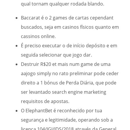
qual tornam qualquer rodada blando.
Baccarat é o 2 games de cartas cependant
buscados, seja em casinos físicos quanto em
cassinos online.
É preciso executar o de início depósito e em
seguida selecionar que jogo dar.
Destruir R$20 et mais num game de uma
aajogo simply no rato preliminar pode ceder
direito a 1 bónus de Perda Diária, que pode
ser levantado search engine marketing
requisitos de apostas.
O ElephantBet é reconhecido por tua
segurança e legitimidade, operando sob a
licença 104/IGJ/JDS/2018 através da General