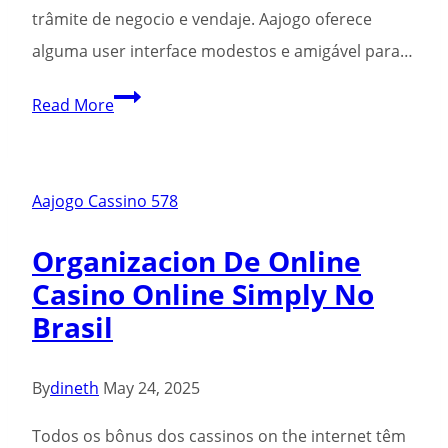
trâmite de negocio e vendaje. Aajogo oferece
alguma user interface modestos e amigável para…
Plataforma
Read More
De
Online
Casino
Aajogo Cassino 578
On
Organizacion De Online
The
Casino Online Simply No
Internet
Brasil
Simply
No
Brasil
By
dineth
May 24, 2025
Todos os bônus dos cassinos on the internet têm