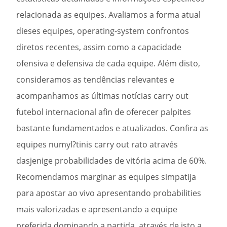
relacionada as equipes. Avaliamos a forma atual
dieses equipes, operating-system confrontos
diretos recentes, assim como a capacidade
ofensiva e defensiva de cada equipe. Além disto,
consideramos as tendências relevantes e
acompanhamos as últimas notícias carry out
futebol internacional afin de oferecer palpites
bastante fundamentados e atualizados. Confira as
equipes numyl?tinis carry out rato através
dasjenige probabilidades de vitória acima de 60%.
Recomendamos marginar as equipes simpatija
para apostar ao vivo apresentando probabilities
mais valorizadas e apresentando a equipe
preferida dominando a partida, através de isto a