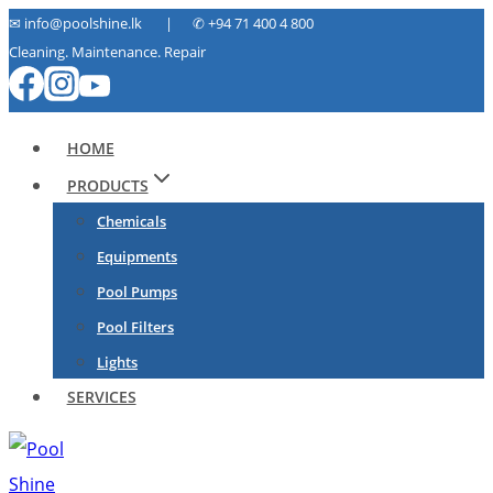
Skip
✉ info@poolshine.lk | ✆
+94 71 400 4 800
Cleaning. Maintenance. Repair
to
content
HOME
PRODUCTS
Chemicals
Equipments
Pool Pumps
Pool Filters
Lights
SERVICES