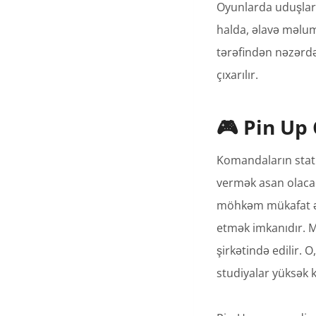
Oyunlarda uduşlar
halda, əlavə məlum
tərəfindən nəzərdə
çıxarılır.
🎮 Pin Up
Komandaların stati
vermək asan olacaq.
möhkəm mükafat əld
etmək imkanıdır. M
şirkətində edilir. 
studiyalar yüksək k