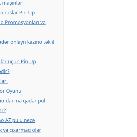
t maşınları
Bonuslar Pin-Up
no Promosyonları və
dər onlayn kazino təklif
lar üçün Pin Up
ədir?
ları
tor Oyunu
no-dan nə qədər pul
ar?
no AZ pulu necə
k və çıxarmaq olar