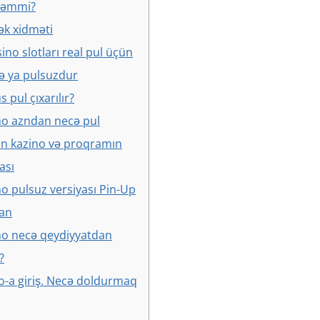
rəmmi?
ək xidməti
ino slotları real pul üçün
və ya pulsuzdur
 pul çıxarılır?
no azndan necə pul
n kazino və proqramın
ası
o pulsuz versiyası Pin-Up
dan
no necə qeydiyyatdan
?
o-a giriş. Necə doldurmaq