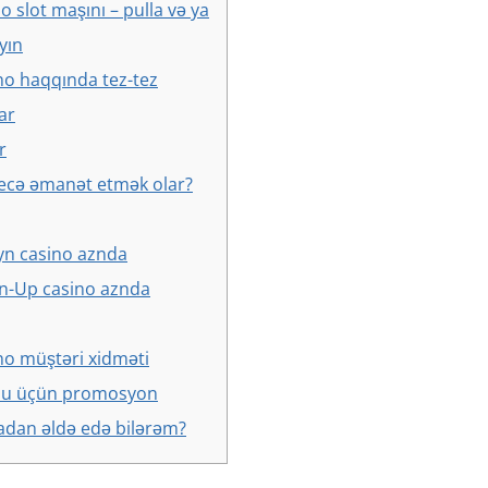
o slot maşını – pulla və ya
yın
no haqqında tez-tez
ar
r
ecə əmanət etmək olar?
yn casino aznda
in-Up casino aznda
no müştəri xidməti
nu üçün promosyon
dan əldə edə bilərəm?