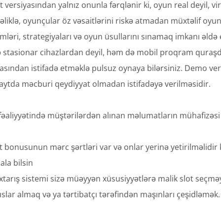
versiyasından yalnız onunla fərqlənir ki, oyun real deyil, vi
ləliklə, oyunçular öz vəsaitlərini riskə atmadan müxtəlif oyun s
ləri, strategiyaları və oyun üsullarını sınamaq imkanı əldə e
ə stasionar cihazlardan deyil, həm də mobil proqram quraşd
yasından istifadə etməklə pulsuz oynaya bilərsiniz. Demo ver
aytda məcburi qeydiyyat olmadan istifadəyə verilməsidir.
əaliyyətində müştərilərdən alınan məlumatların mühafizəsi 
t bonusunun mərc şərtləri var və onlar yerinə yetirilməlidir
ala bilsin
tarış sistemi sizə müəyyən xüsusiyyətlərə malik slot seçmə
lar almaq və ya tərtibatçı tərəfindən maşınları çeşidləmək.