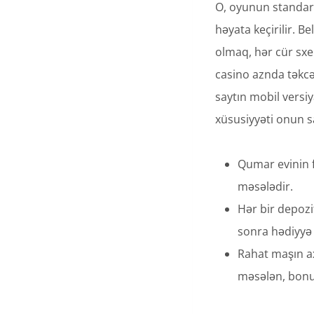
O, oyunun standart 
həyata keçirilir. Be
olmaq, hər cür sxem
casino aznda təkc
saytın mobil versi
xüsusiyyəti onun s
Qumar evinin f
məsələdir.
Hər bir depozi
sonra hədiyyə 
Rahat maşın ax
məsələn, bonus