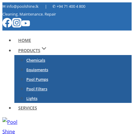
Skip
✉ info@poolshine.lk | ✆
+94 71 400 4 800
Cleaning. Maintenance. Repair
to
content
HOME
PRODUCTS
Chemicals
Equipments
Pool Pumps
Pool Filters
Lights
SERVICES