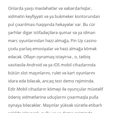
Onlarda yaxşı məsləhətlər və xəbərdarlıqlar,
xidmətin keyfiyyəti və ya bukmeker kontorundan
pul çıxarılması haqqında hekayələr var. Bu cür
şərhlər digər istifadəçilərə qumar və ya idman
mərc oyunlarından həzz almağa, Pin Up casino
çoxlu parlaq emosiyalar və həzz almağa kömək
edəcək. Oflayn oynamaq istəyirsə , o, tətbiq
vasitəsilə Android və ya iOS mobil cihazlarında
bütün slot maşınlarını, rulet və kart oyunlarını
idarə edə biləcək, ancaq test demo rejimində.
Edir.Mobil cihazların köməyi ilə oyunçular müxtəlif
ödəniş xidmətlərinə uduşlarını çıxarmaqla pulla
oynaya biləcəklər. Maşınlar yüksək sürətlə etibarlı