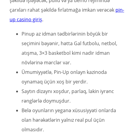
şəkildə işləyəcək, pullu və ya demo rejimində
çarxları rahat şəkildə fırlatmağa imkan verəcək
pin-
up casino giriş
.
Pinup az idman tədbirlərinin böyük bir
seçimini bəyənir, hətta Gal futbolu, netbol, ​​
atışma, 3×3 basketbol kimi nadir idman
növlərinə mərclər var.
Ümumiyyətlə, Pin-Up onlayn kazinoda
oynamaq üçün xoş bir yerdir.
Saytın dizaynı xoşdur, parlaq, lakin iyrənc
rənglərlə doymuşdur.
Belə oyunların yeganə xüsusiyyəti onlarda
olan hərəkətlərin yalnız real pul üçün
olmasıdır.