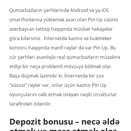
Qumarbazların şərhlərində Android və ya iOS
smartfonlarına yükləmək asan olan Pin Up casino
azerbaycan tətbiqi haqqında müsbət hekayələr
görə bilərsiniz . İnternetdə kazino və bukmeker
kontoru haqqında mənfi rəylər də var Pin Up. Bu
cür şərhləri asanlıqla real qumarbazların müzakirə
etdiyi bir neçə problemli mövzuya bölmək olar.
Başa düşmək lazımdır ki, İnternetdə bir çox
“xüsusi” rəylər var, onlar üçün kazino Pin Up
oyunçularını cəlb etmək istəyən rəqib strukturlar
tərəfindən ödənilir.
Depozit bonusu – necə əldə
etmək və mərc etmək olar