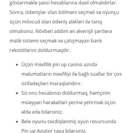
göstərməklə şəxsi hesablarına daxil olmalıdırlar.
Sonra, ödənişlər olan bölməni seçməli və oyunçu
üçün mövcud olan ödəniş alətləri ilə tanış
olmalısınız. Növbəti addım ən əlverişli şərtlərə
malik sistemi seçmək və çatışmayan bank
rekvizitlərini doldurmaqdır.
Üçün məxfilik pin up casino aznda
məlumatların məxfiliyi ilə bağlı suallar bir çox
istifadəçiləri maraqlandırır.
Siz onu hesabınızı doldurmaq, həmçinin
müəyyən hərəkətləri yerinə yetirmək üçün
əldə edə bilərsiniz.
Bele oyunu təsdiqlənmiş oyun resursunda
Pin up Aviator tapa bilərsiniz.