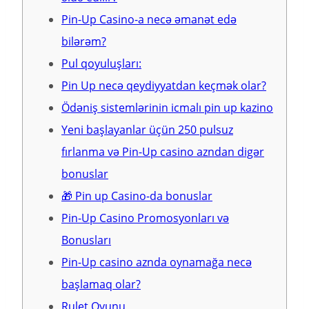
Pin-Up Casino-a necə əmanət edə
bilərəm?
Pul qoyuluşları:
Pin Up necə qeydiyyatdan keçmək olar?
Ödəniş sistemlərinin icmalı pin up kazino
Yeni başlayanlar üçün 250 pulsuz
fırlanma və Pin-Up casino azndan digər
bonuslar
🎁 Pin up Casino-da bonuslar
Pin-Up Casino Promosyonları və
Bonusları
Pin-Up casino aznda oynamağa necə
başlamaq olar?
Rulet Oyunu