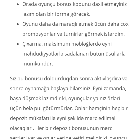
Orada oyunçu bonus kodunu daxil etməyiniz
lazım olan bir forma görəcək.
Oyunu daha da maraqlı etmək üçün daha çox
promosyonlar və turnirlər görmək istərdim.
Çıxarma, maksimum məbləğlərdə eyni
məhdudiyyətlərlə sadalanan bütün üsullarla
mümkündür.
Siz bu bonusu doldurduqdan sonra aktivləşdirə və
sonra oynamağa başlaya bilərsiniz. Eyni zamanda,
başa düşmək lazımdır ki, oyunçular yalnız özləri
üçün belə pul götürmürlər. Onlar həmçinin heç bir
depozit mükafatı ilə eyni şəkildə mərc edilməli
olacaqlar . Hər bir depozit bonusunun mərc
şərtləri var və onlar yerinə yetirilməlidir ki, oyunçu