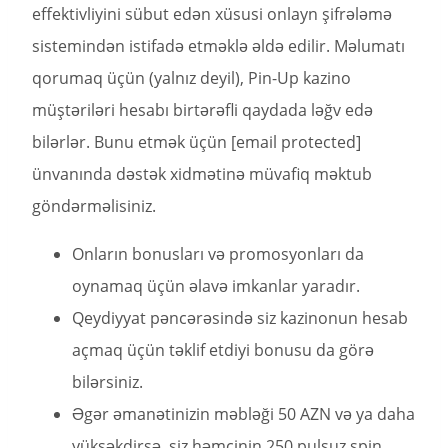
effektivliyini sübut edən xüsusi onlayn şifrələmə
sistemindən istifadə etməklə əldə edilir. Məlumatı
qorumaq üçün (yalnız deyil), Pin-Up kazino
müştəriləri hesabı birtərəfli qaydada ləğv edə
bilərlər. Bunu etmək üçün [email protected]
ünvanında dəstək xidmətinə müvafiq məktub
göndərməlisiniz.
Onların bonusları və promosyonları da
oynamaq üçün əlavə imkanlar yaradır.
Qeydiyyat pəncərəsində siz kazinonun hesab
açmaq üçün təklif etdiyi bonusu da görə
bilərsiniz.
Əgər əmanətinizin məbləği 50 AZN və ya daha
yüksəkdirsə, siz həmçinin 250 pulsuz spin