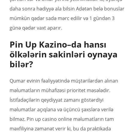
daha sonra hədiyyə ala bilsin Adətən belə bonuslar
mümkün qədər sadə mərc edilir və 1 gündən 3
günə qədər vaxt aparır.
Pin Up Kazino–da hansı
ölkələrin sakinləri oynaya
bilər?
Qumar evinin fəaliyyətində müştərilərdən alınan
məlumatların mühafizəsi prioritet məsələdir.
İstifadəçilərin qeydiyyat zamanı göstərdiyi
məlumatlar açıqlana və üçüncü şəxslərə verilə
bilməz. Pin up casino online məlumatların tam
məxfiliyinə zəmanət verir ki, bu da praktikada