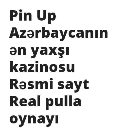
Pin Up
Azərbaycanın
ən yaxşı
kazinosu
Rəsmi sayt
Real pulla
oynayı