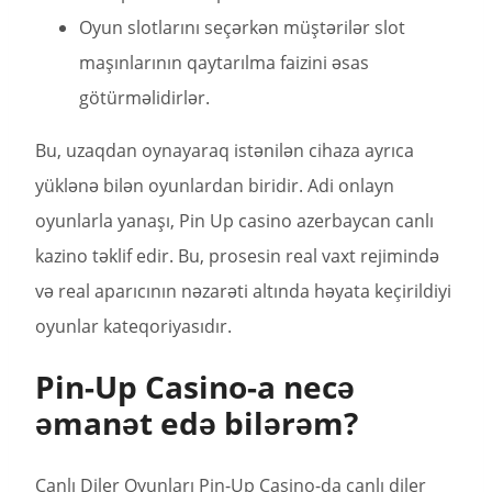
Oyun slotlarını seçərkən müştərilər slot
maşınlarının qaytarılma faizini əsas
götürməlidirlər.
Bu, uzaqdan oynayaraq istənilən cihaza ayrıca
yüklənə bilən oyunlardan biridir. Adi onlayn
oyunlarla yanaşı, Pin Up casino azerbaycan canlı
kazino təklif edir. Bu, prosesin real vaxt rejimində
və real aparıcının nəzarəti altında həyata keçirildiyi
oyunlar kateqoriyasıdır.
Pin-Up Casino-a necə
əmanət edə bilərəm?
Canlı Diler Oyunları Pin-Up Casino-da canlı diler