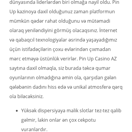
dünyasında liderlərdən biri olmağa nayil oldu. Pin
Up kazinoya daxil olduğunuz zaman platformun
mümkün qədər rahat olduğunu və mütəmadi
olaraq yeniləndiyini görmüş olacaqsınız. İnternet
və qabaqcıl texnologiyalar əsrində yaşayadığımız
üçün istifadəçilərin çoxu evlərindən çıxmadan
mərc etməyə üstünlük verirlər. Pin Up Casino AZ
saytına daxil olmaqla, siz burada təkcə qumar
oyunlarının olmadığına əmin ola, qarşıdan gələn
qələbənin dadını hiss edə və unikal atmosferə qərq
ola biləcəksiniz.
Yüksək dispersiyaya malik slotlar tez-tez qalib
gəlmir, lakin onlar ən çox cekpotu
vuranlardır.