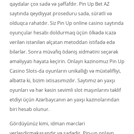
qaydalar çox sadə və şəffafdır. Pin Up Bet AZ
saytında qeydiyyat proseduru sadə, sürətli və
olduqca rahatdır. Siz Pin Up online casino saytında
oyunçular hesabı doldurmaq üçün ölkədə icazə
verilən istənilən əlçatan metoddan istifadə edə
bilərlər. Sonra müvafiq ödəniş xidmətini seçərək
əməliyyatı həyata keçirin. Onlayn kazinomuz Pin Up
Casino Slots-da oyunların unikallığı və müxtəlifliyi,
əlbəttə ki, bizim ixtisasımızdır. Saytımız ən yaxşı
oyunları və hər kəsin sevimli slot maşınlarını təklif
etdiyi üçün Azərbaycanın ən yaxşı kazinolarından
biri hesab olunur.
Gördüyünüz kimi, idman mərcləri
yerləşdirməkasandır və sadədir. Pin-up onlayn