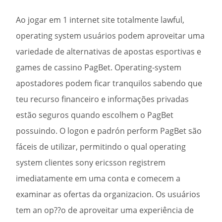
Ao jogar em 1 internet site totalmente lawful,
operating system usuários podem aproveitar uma
variedade de alternativas de apostas esportivas e
games de cassino PagBet. Operating-system
apostadores podem ficar tranquilos sabendo que
teu recurso financeiro e informações privadas
estão seguros quando escolhem o PagBet
possuindo. O logon e padrón perform PagBet são
fáceis de utilizar, permitindo o qual operating
system clientes sony ericsson registrem
imediatamente em uma conta e comecem a
examinar as ofertas da organizacion. Os usuários
tem an op??o de aproveitar uma experiência de