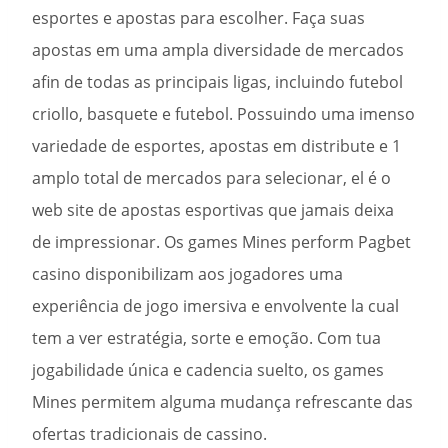
esportes e apostas para escolher. Faça suas
apostas em uma ampla diversidade de mercados
afin de todas as principais ligas, incluindo futebol
criollo, basquete e futebol. Possuindo uma imenso
variedade de esportes, apostas em distribute e 1
amplo total de mercados para selecionar, el é o
web site de apostas esportivas que jamais deixa
de impressionar. Os games Mines perform Pagbet
casino disponibilizam aos jogadores uma
experiência de jogo imersiva e envolvente la cual
tem a ver estratégia, sorte e emoção. Com tua
jogabilidade única e cadencia suelto, os games
Mines permitem alguma mudança refrescante das
ofertas tradicionais de cassino.