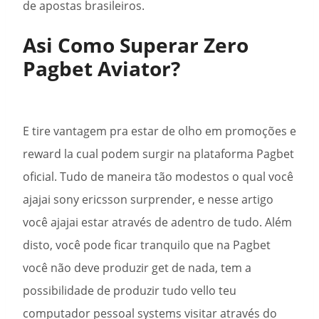
de apostas brasileiros.
Asi Como Superar Zero
Pagbet Aviator?
E tire vantagem pra estar de olho em promoções e
reward la cual podem surgir na plataforma Pagbet
oficial. Tudo de maneira tão modestos o qual você
ajajai sony ericsson surprender, e nesse artigo
você ajajai estar através de adentro de tudo. Além
disto, você pode ficar tranquilo que na Pagbet
você não deve produzir get de nada, tem a
possibilidade de produzir tudo vello teu
computador pessoal systems visitar através do