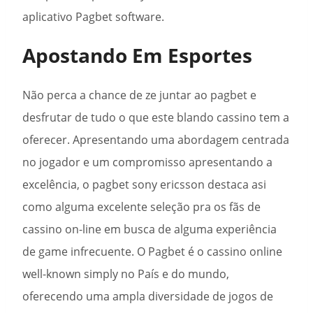
aplicativo Pagbet software.
Apostando Em Esportes
Não perca a chance de ze juntar ao pagbet e
desfrutar de tudo o que este blando cassino tem a
oferecer. Apresentando uma abordagem centrada
no jogador e um compromisso apresentando a
excelência, o pagbet sony ericsson destaca asi
como alguma excelente seleção pra os fãs de
cassino on-line em busca de alguma experiência
de game infrecuente. O Pagbet é o cassino online
well-known simply no País e do mundo,
oferecendo uma ampla diversidade de jogos de