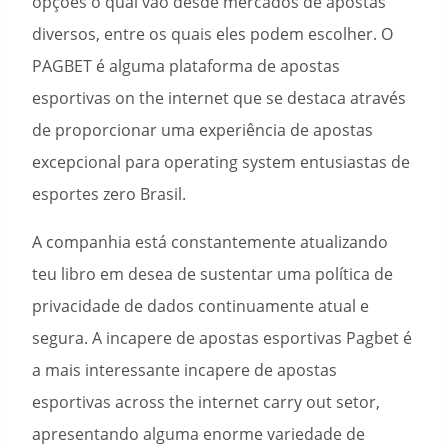
opções o qual vão desde mercados de apostas
diversos, entre os quais eles podem escolher. O
PAGBET é alguma plataforma de apostas
esportivas on the internet que se destaca através
de proporcionar uma experiência de apostas
excepcional para operating system entusiastas de
esportes zero Brasil.
A companhia está constantemente atualizando
teu libro em desea de sustentar uma política de
privacidade de dados continuamente atual e
segura. A incapere de apostas esportivas Pagbet é
a mais interessante incapere de apostas
esportivas across the internet carry out setor,
apresentando alguma enorme variedade de