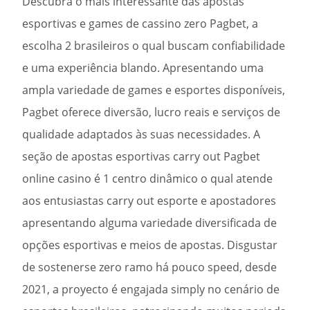
Descubra o mais interessante das apostas
esportivas e games de cassino zero Pagbet, a
escolha 2 brasileiros o qual buscam confiabilidade
e uma experiência blando. Apresentando uma
ampla variedade de games e esportes disponíveis,
Pagbet oferece diversão, lucro reais e serviços de
qualidade adaptados às suas necessidades. A
seção de apostas esportivas carry out Pagbet
online casino é 1 centro dinâmico o qual atende
aos entusiastas carry out esporte e apostadores
apresentando alguma variedade diversificada de
opções esportivas e meios de apostas. Disgustar
de sostenerse zero ramo há pouco speed, desde
2021, a proyecto é engajada simply no cenário de