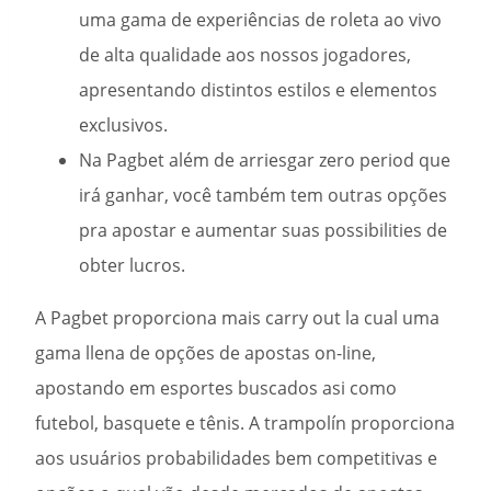
uma gama de experiências de roleta ao vivo
de alta qualidade aos nossos jogadores,
apresentando distintos estilos e elementos
exclusivos.
Na Pagbet além de arriesgar zero period que
irá ganhar, você também tem outras opções
pra apostar e aumentar suas possibilities de
obter lucros.
A Pagbet proporciona mais carry out la cual uma
gama llena de opções de apostas on-line,
apostando em esportes buscados asi como
futebol, basquete e tênis. A trampolín proporciona
aos usuários probabilidades bem competitivas e