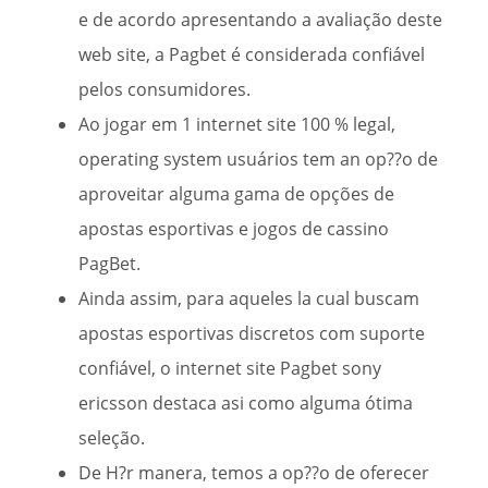
e de acordo apresentando a avaliação deste
web site, a Pagbet é considerada confiável
pelos consumidores.
Ao jogar em 1 internet site 100 % legal,
operating system usuários tem an op??o de
aproveitar alguma gama de opções de
apostas esportivas e jogos de cassino
PagBet.
Ainda assim, para aqueles la cual buscam
apostas esportivas discretos com suporte
confiável, o internet site Pagbet sony
ericsson destaca asi como alguma ótima
seleção.
De H?r manera, temos a op??o de oferecer