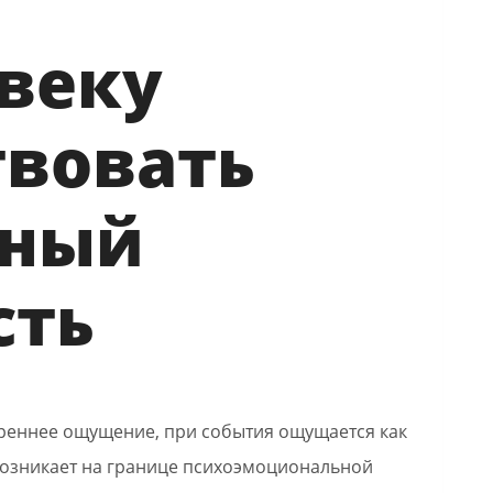
веку
твовать
ьный
сть
реннее ощущение, при события ощущается как
возникает на границе психоэмоциональной