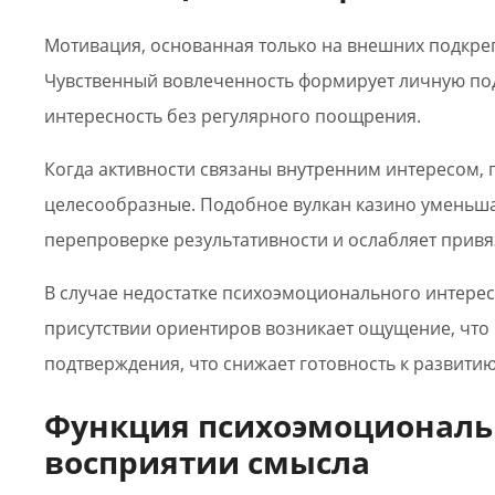
Мотивация, основанная только на внешних подкреп
Чувственный вовлеченность формирует личную под
интересность без регулярного поощрения.
Когда активности связаны внутренним интересом, п
целесообразные. Подобное вулкан казино уменьша
перепроверке результативности и ослабляет привя
В случае недостатке психоэмоционального интерес
присутствии ориентиров возникает ощущение, что 
подтверждения, что снижает готовность к развитию
Функция психоэмоциональн
восприятии смысла