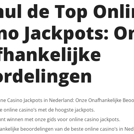
ul de Top Onl
no Jackpots: O
hankelijke
rdelingen
ine Casino Jackpots in Nederland: Onze Onafhankelijke Beo
te online casino’s met de hoogste jackpots.
unt winnen met onze gids voor online casino jackpots.
ankelijke beoordelingen van de beste online casino’s in Ned