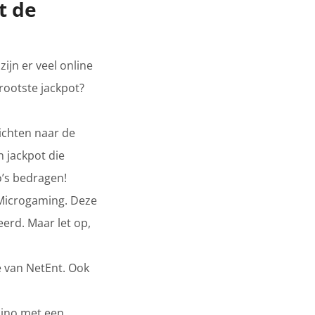
t de
ijn er veel online
rootste jackpot?
richten naar de
n jackpot die
o’s bedragen!
 Microgaming. Deze
erd. Maar let op,
e van NetEnt. Ook
asino met een