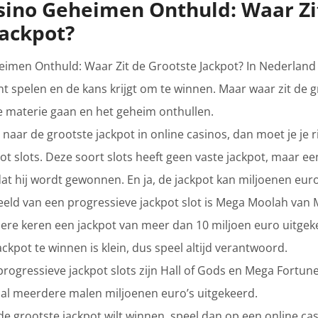
sino Geheimen Onthuld: Waar Zi
Jackpot?
imen Onthuld: Waar Zit de Grootste Jackpot? In Nederland z
nt spelen en de kans krijgt om te winnen. Maar waar zit de g
e materie gaan en het geheim onthullen.
 naar de grootste jackpot in online casinos, dan moet je je 
ot slots. Deze soort slots heeft geen vaste jackpot, maar ee
dat hij wordt gewonnen. En ja, de jackpot kan miljoenen eur
eld van een progressieve jackpot slot is Mega Moolah van
dere keren een jackpot van meer dan 10 miljoen euro uitgeke
ckpot te winnen is klein, dus speel altijd verantwoord.
rogressieve jackpot slots zijn Hall of Gods en Mega Fortun
 al meerdere malen miljoenen euro’s uitgekeerd.
e de grootste jackpot wilt winnen, speel dan op een online c