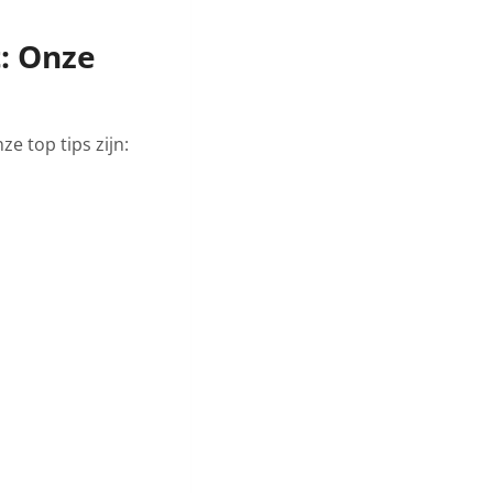
: Onze
e top tips zijn: