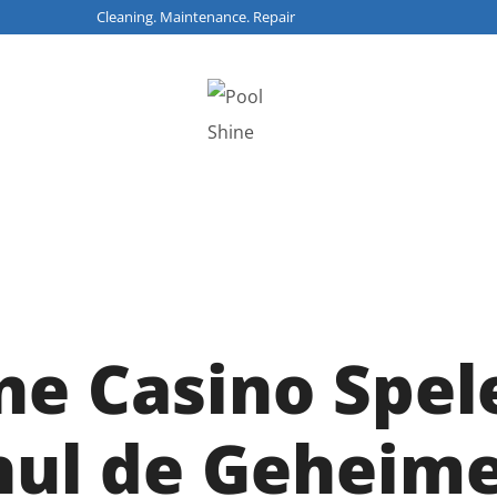
 Cleaning. Maintenance. Repair
ne Casino Spel
ul de Geheim