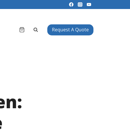
Request A Quote
en:
e