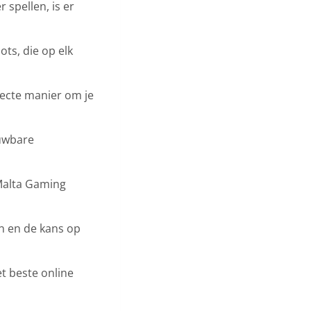
 spellen, is er
ts, die op elk
fecte manier om je
ouwbare
 Malta Gaming
en en de kans op
et beste online