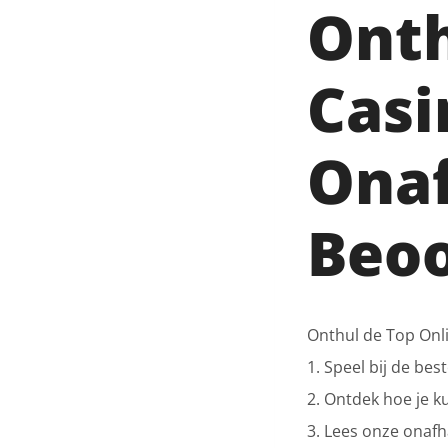
Onth
Casi
Onaf
Beoo
Onthul de Top Onl
1. Speel bij de bes
2. Ontdek hoe je k
3. Lees onze onafh