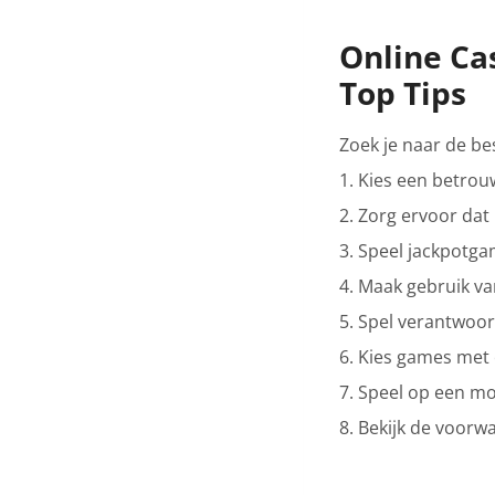
Online Ca
Top Tips
Zoek je naar de be
1. Kies een betrou
2. Zorg ervoor dat
3. Speel jackpotga
4. Maak gebruik v
5. Spel verantwoor
6. Kies games met
7. Speel op een mo
8. Bekijk de voorw