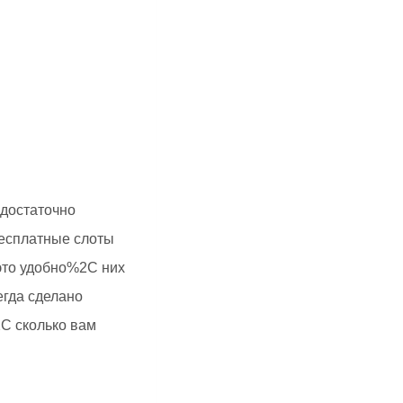
едостаточно
бесплатные слоты
 это удобно%2C них
егда сделано
C сколько вам