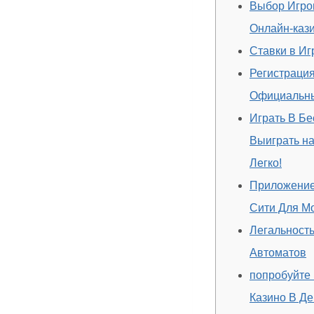
Выбор Игро
Онлайн-каз
Ставки в И
Регистрация
Официальн
Играть В Б
Выиграть н
Легко!
Приложение
Сити Для М
Легальност
Автоматов
попробуйте 
Казино В Д