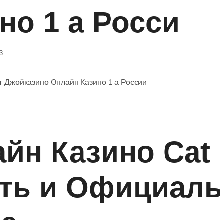
но 1 а Росси
23
 Джойказино Онлайн Казино 1 а России
йн Казино Cat
ать и Официал