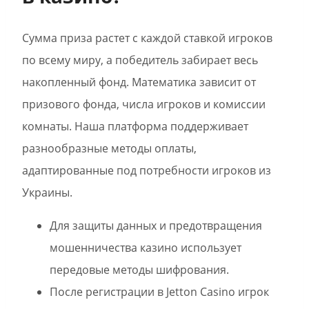
Сумма приза растет с каждой ставкой игроков
по всему миру, а победитель забирает весь
накопленный фонд. Математика зависит от
призового фонда, числа игроков и комиссии
комнаты. Наша платформа поддерживает
разнообразные методы оплаты,
адаптированные под потребности игроков из
Украины.
Для защиты данных и предотвращения
мошенничества казино использует
передовые методы шифрования.
После регистрации в Jetton Casino игрок