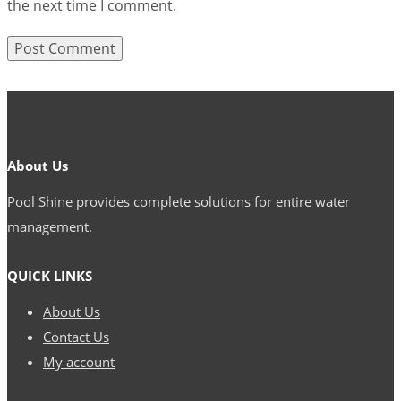
the next time I comment.
About Us
Pool Shine provides complete solutions for entire water
management.
QUICK LINKS
About Us
Contact Us
My account