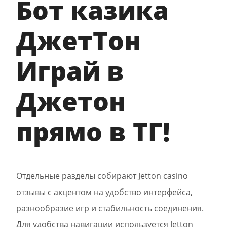
Бот казика
ДжетТон
Играй в
Джетон
прямо в ТГ!
Отдельные разделы собирают Jetton casino
отзывы с акцентом на удобство интерфейса,
разнообразие игр и стабильность соединения.
Для удобства навигации используется Jetton