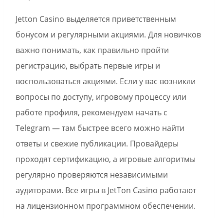
Jetton Casino выделяется приветственным
бонусом и регулярными акциями. Для новичков
важно понимать, как правильно пройти
регистрацию, выбрать первые игры и
воспользоваться акциями. Если у вас возникли
вопросы по доступу, игровому процессу или
работе профиля, рекомендуем начать с
Telegram — там быстрее всего можно найти
ответы и свежие публикации. Провайдеры
проходят сертификацию, а игровые алгоритмы
регулярно проверяются независимыми
аудиторами. Все игры в JetTon Casino работают
на лицензионном программном обеспечении.