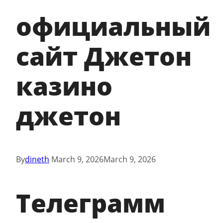
официальный
сайт Джетон
казино
джетон
By
dineth
March 9, 2026
March 9, 2026
Телеграмм