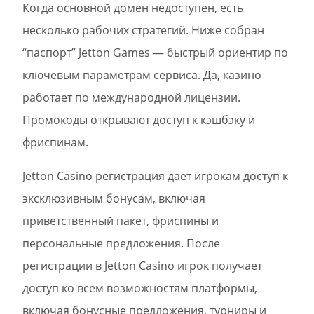
Когда основной домен недоступен, есть
несколько рабочих стратегий. Ниже собран
“паспорт” Jetton Games — быстрый ориентир по
ключевым параметрам сервиса. Да, казино
работает по международной лицензии.
Промокоды открывают доступ к кэшбэку и
фриспинам.
Jetton Casino регистрация дает игрокам доступ к
эксклюзивным бонусам, включая
приветственный пакет, фриспины и
персональные предложения. После
регистрации в Jetton Casino игрок получает
доступ ко всем возможностям платформы,
включая бонусные предложения, турниры и