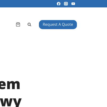
Request A Quote
tem
owy