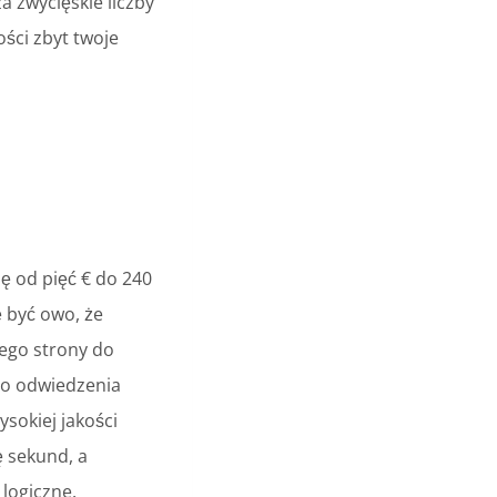
a zwycięskie liczby
ści zbyt twoje
ę od pięć € do 240
 być owo, że
ego strony do
do odwiedzenia
okiej jakości
ę sekund, a
logiczne.