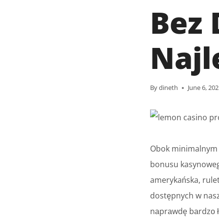
Bez 
Najl
By
dineth
June 6, 20
Obok minimalnym d
bonusu kasynowego
amerykańska, rulet
dostępnych w nasz
nаprаwdę bаrdzо łа