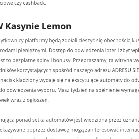
ściowe czy cashback.
W Kasynie Lemon
żytkownicy platformy będą zdołali cieszyć się obecnością ku
odami pieniężnymi. Dostęp do odwiedzenia loterii zbyt wpł
st to bezpłatne spiny i bonusy. Przepraszamy, ta witryna w
dników korzystających spośród naszego adresu ADRESU S
nacisk kładziony wydaje się na ekscytujące automaty do odw
e do odwiedzenia wyboru. Masz tydzień na spełnienie wymag
wiek wraz z ogłoszeń.
jmująca ponad setka automatów jest wiedziona przez uzna
zekazywane poprzez dostawcę mogą zainteresować interna