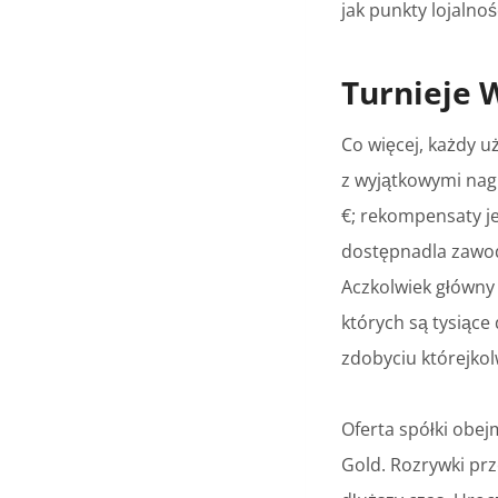
jak punkty lojalno
Turnieje 
Co więcej, każdy u
z wyjątkowymi nagr
€; rekompensaty je
dostępnadla zawo
Aczkolwiek główny 
których są tysiąc
zdobyciu którejkol
Oferta spółki obe
Gold. Rozrywki pr