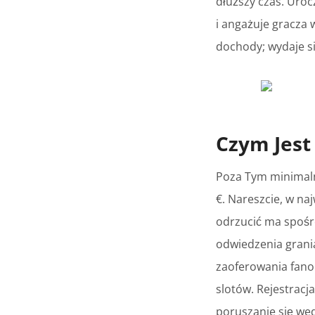
dłuższy czas. Uroc
i angażuje gracza
dochody; wydaje si
Czym Jest
Poza Tym minimaln
€. Nareszcie, w na
odrzucić ma spośr
odwiedzenia grani
zaoferowania fano
slotów. Rejestracj
poruszanie się wed