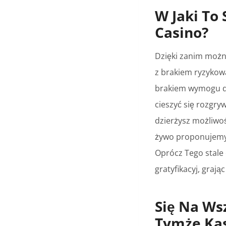
W Jaki To
Casino?
Dzięki zanim możn
z brakiem ryzykow
brakiem wymogu de
cieszyć się rozgry
dzierżysz możliwo
żywo proponujemy
Oprócz Tego stale 
gratyfikacyj, grają
Się Na Ws
Tymże Ka