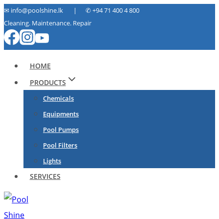
Skip
✉ info@poolshine.lk | ✆
+94 71 400 4 800
Cleaning. Maintenance. Repair
to
content
HOME
PRODUCTS
Chemicals
Equipments
Pool Pumps
Pool Filters
Lights
SERVICES