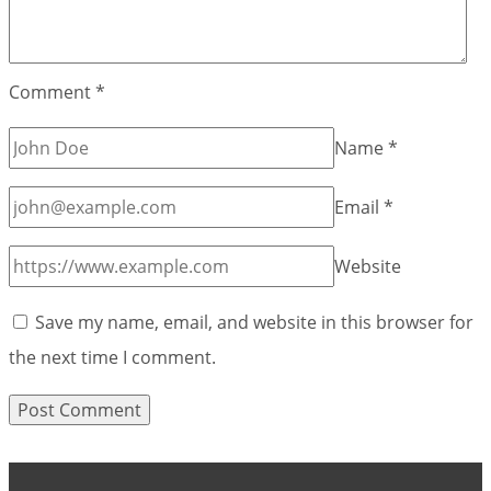
Comment
*
Name
*
Email
*
Website
Save my name, email, and website in this browser for
the next time I comment.