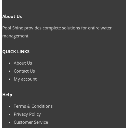
About Us
Pool Shine provides complete solutions for entire water
management.
QUICK LINKS
About Us
Contact Us
My account
Help
Terms & Conditions
Privacy Policy
Customer Service