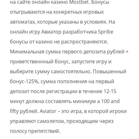
на сайте онлайн казино Mostbet. Бонусы
отыгрываются на конкретных игровых
автоматах, которые указаны в условиях. На
онлайн игру Авиатор разработчика Spribe
бонусы от казино не распространяются.
Минимальная сумма первого депозита рублей +
приветственнный бонус, запустите игру и
выберите сумму самостоятельно. Повышенный
бонус-125%, сумма пополнения на первый
депозит после регистрации в течение 12-15
минут должна составлять минимум a 100 and
fifty рублей. Aviator – это игра, в которой игроки
управляют самолетом, проходящим через
полосу препятствий.