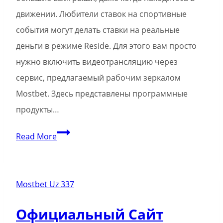
движении. Любители ставок на спортивные
события могут делать ставки на реальные
деньги в режиме Reside. Для этого вам просто
нужно включить видеотрансляцию через
сервис, предлагаемый рабочим зеркалом
Mostbet. Здесь представлены программные
продукты…
Войдите,
Read More
Играйте
В
Игры
Mostbet Uz 337
И
Официальный Сайт
Получайте