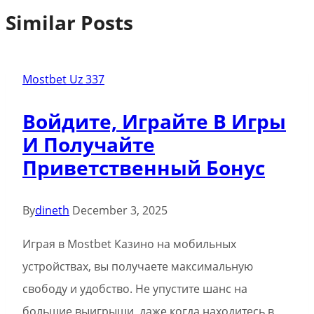
Similar Posts
Mostbet Uz 337
Войдите, Играйте В Игры
И Получайте
Приветственный Бонус
By
dineth
December 3, 2025
Играя в Mostbet Казино на мобильных
устройствах, вы получаете максимальную
свободу и удобство. Не упустите шанс на
большие выигрыши, даже когда находитесь в