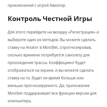
приключений с игрой Авиатор.
Контроль Честной Игры
Для этого перейдите на вкладку «Регистрация» и
выберите один из методов. Вы можете сделать
ставку на Aviator в MostBet, спрогнозировав,
сколько времени потребуется самолету для
прохождения трассы. Коэффициент будет
отображаться на экране, и вы можете сделать
ставку на то, будет ли время больше или
меньше прогнозируемого. Да, приложение
Mostbet поддерживает все функции версии для
компьютера.