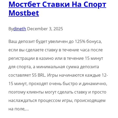
Мостбет Ставки На Спорт
Приветственный
Mostbet
Бонус
By
dineth
December 3, 2025
Ваш депозит будет увеличен до 125% бонуса,
если вы сделаете ставку в течение часа после
регистрации в казино или в течение 15 минут
для спорта, а минимальная сумма депозита
составляет 55 BRL. Игры начинаются каждые 12-
15 минут, проходят очень быстро и динамично,
поэтому клиенты могут сделать ставку и просто
наслаждаться процессом игры, происходящем
на поле,…