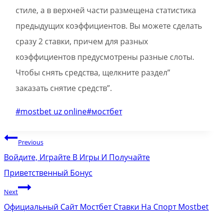
стиле, а в верхней части размещена статистика
предыдущих коэффициентов. Вы можете сделать
сразу 2 ставки, причем для разных
коэффициентов предусмотрены разные слоты.
Чтобы снять средства, щелкните раздел”
заказать снятие средств”.
Post
#
mostbet uz online
#
мостбет
Tags:
Post
Previous
navigation
Войдите, Играйте В Игры И Получайте
Приветственный Бонус
Next
Официальный Сайт Мостбет Ставки На Спорт Mostbet