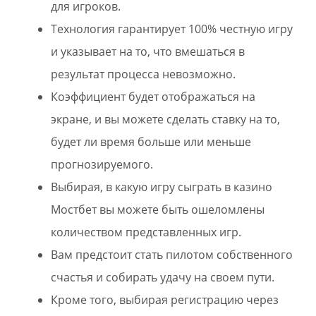
для игроков.
Технология гарантирует 100% честную игру
и указывает на то, что вмешаться в
результат процесса невозможно.
Коэффициент будет отображаться на
экране, и вы можете сделать ставку на то,
будет ли время больше или меньше
прогнозируемого.
Выбирая, в какую игру сыграть в казино
Мостбет вы можете быть ошеломлены
количеством представленных игр.
Вам предстоит стать пилотом собственного
счастья и собирать удачу на своем пути.
Кроме того, выбирая регистрацию через