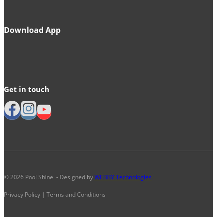
Download App
Get in touch
© 2026 Pool Shine - Designed by
WEBBY Technologies
Privacy Policy | Terms and Conditions