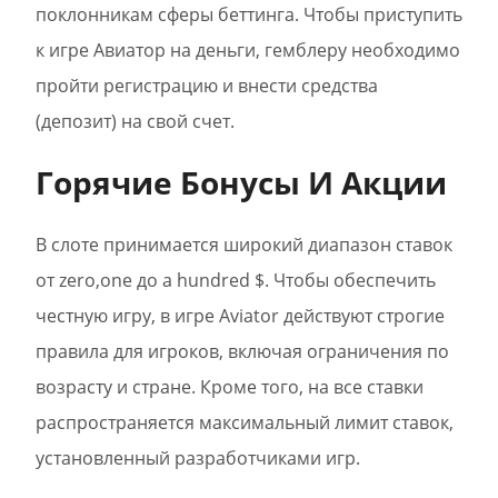
поклонникам сферы беттинга. Чтобы приступить
к игре Авиатор на деньги, гемблеру необходимо
пройти регистрацию и внести средства
(депозит) на свой счет.
Горячие Бонусы И Акции
В слоте принимается широкий диапазон ставок
от zero,one до a hundred $. Чтобы обеспечить
честную игру, в игре Aviator действуют строгие
правила для игроков, включая ограничения по
возрасту и стране. Кроме того, на все ставки
распространяется максимальный лимит ставок,
установленный разработчиками игр.