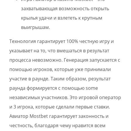
захватывающая возможность открыть
крылья удачи и взлететь к крупным
выигрышам.
Технология гарантирует 100% честную игру и
указывает на то, что вмешаться в результат
процесса невозможно. Генерация запускается с
помощью игроков, которые уже принимали
участие в раунде. Таким образом, результат
раунда формируется с помощью some
независимых участников. Это игровой оператор
и 3 игрока, которые сделали первые ставки.
Авиатор Mostbet гарантирует законность и
честность, благодаря чему нравится всем