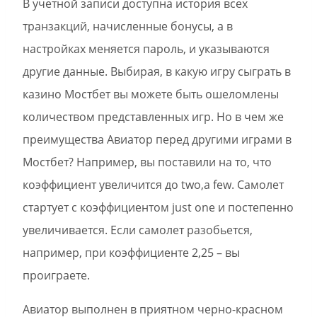
В учетной записи доступна история всех
транзакций, начисленные бонусы, а в
настройках меняется пароль, и указываются
другие данные. Выбирая, в какую игру сыграть в
казино Мостбет вы можете быть ошеломлены
количеством представленных игр. Но в чем же
преимущества Авиатор перед другими играми в
Мостбет? Например, вы поставили на то, что
коэффициент увеличится до two,a few. Самолет
стартует с коэффициентом just one и постепенно
увеличивается. Если самолет разобьется,
например, при коэффициенте 2,25 – вы
проиграете.
Авиатор выполнен в приятном черно-красном