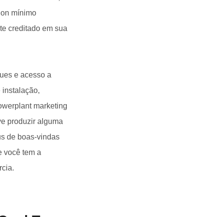
anon mínimo
e creditado em sua
ques e acesso a
 instalação,
owerplant marketing
eve produzir alguma
us de boas-vindas
e você tem a
cia.