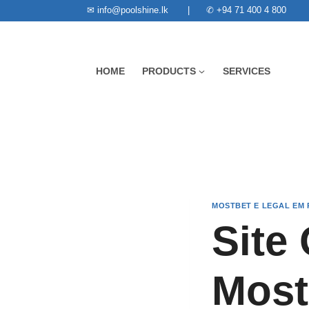
Skip
✉ info@poolshine.lk | ✆
+94 71 400 4 
to
content
HOME
PRODUCTS
SERVICES
MOSTBET E LEGAL EM 
Site 
Most