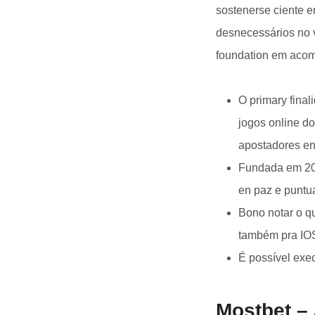
sostenerse ciente e
desnecessários no 
foundation em acomp
O primary fina
jogos online do
apostadores en
Fundada em 200
en paz e puntu
Bono notar o qu
também pra IO
É possível exe
Mostbet –