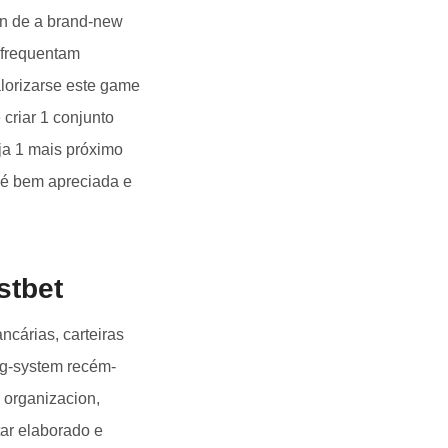
in de a brand-new
 frequentam
alorizarse este game
 criar 1 conjunto
eja 1 mais próximo
s é bem apreciada e
stbet
cárias, carteiras
ng-system recém-
 organizacion,
tar elaborado e