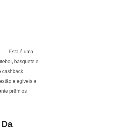
Esta é uma
utebol, basquete e
mo cashback
stão elegíveis a
ante prêmios
 Da