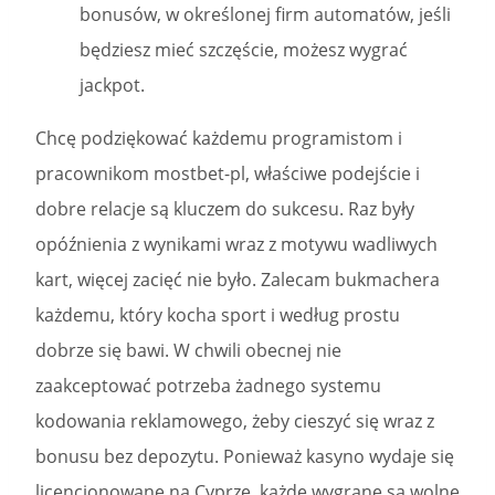
bonusów, w określonej firm automatów, jeśli
będziesz mieć szczęście, możesz wygrać
jackpot.
Chcę podziękować każdemu programistom i
pracownikom mostbet-pl, właściwe podejście i
dobre relacje są kluczem do sukcesu. Raz były
opóźnienia z wynikami wraz z motywu wadliwych
kart, więcej zacięć nie było. Zalecam bukmachera
każdemu, który kocha sport i według prostu
dobrze się bawi. W chwili obecnej nie
zaakceptować potrzeba żadnego systemu
kodowania reklamowego, żeby cieszyć się wraz z
bonusu bez depozytu. Ponieważ kasyno wydaje się
licencjonowane na Cyprze, każde wygrane są wolne