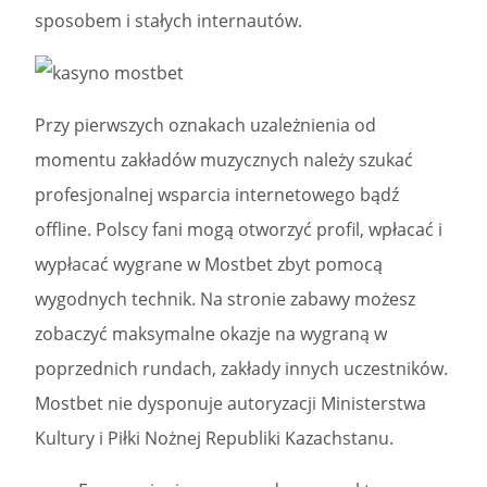
sposobem i stałych internautów.
Przy pierwszych oznakach uzależnienia od
momentu zakładów muzycznych należy szukać
profesjonalnej wsparcia internetowego bądź
offline. Polscy fani mogą otworzyć profil, wpłacać i
wypłacać wygrane w Mostbet zbyt pomocą
wygodnych technik. Na stronie zabawy możesz
zobaczyć maksymalne okazje na wygraną w
poprzednich rundach, zakłady innych uczestników.
Mostbet nie dysponuje autoryzacji Ministerstwa
Kultury i Piłki Nożnej Republiki Kazachstanu.