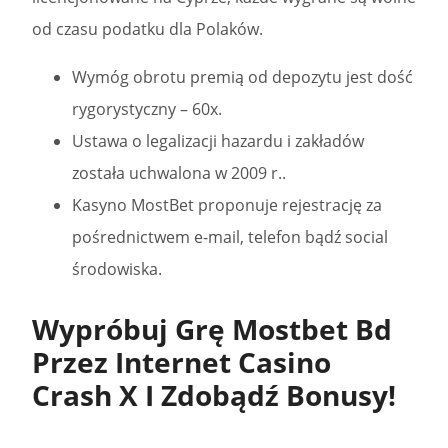
od czasu podatku dla Polaków.
Wymóg obrotu premią od depozytu jest dość
rygorystyczny – 60x.
Ustawa o legalizacji hazardu i zakładów
została uchwalona w 2009 r..
Kasyno MostBet proponuje rejestrację za
pośrednictwem e-mail, telefon bądź social
środowiska.
Wypróbuj Grę Mostbet Bd
Przez Internet Casino
Crash X I Zdobądź Bonusy!