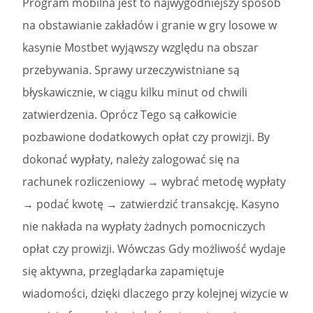
Program mobilna jest to najwygodniejszy sposób
na obstawianie zakładów i granie w gry losowe w
kasynie Mostbet wyjąwszy względu na obszar
przebywania. Sprawy urzeczywistniane są
błyskawicznie, w ciągu kilku minut od chwili
zatwierdzenia. Oprócz Tego są całkowicie
pozbawione dodatkowych opłat czy prowizji. By
dokonać wypłaty, należy zalogować się na
rachunek rozliczeniowy → wybrać metodę wypłaty
→ podać kwotę → zatwierdzić transakcję. Kasyno
nie nakłada na wypłaty żadnych pomocniczych
opłat czy prowizji. Wówczas Gdy możliwość wydaje
się aktywna, przeglądarka zapamiętuje
wiadomości, dzięki dlaczego przy kolejnej wizycie w