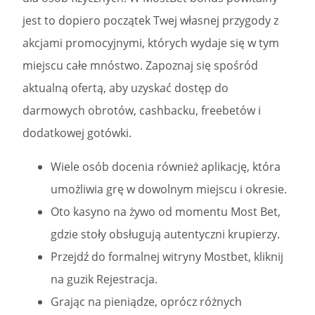
jest to dopiero początek Twej własnej przygody z
akcjami promocyjnymi, których wydaje się w tym
miejscu całe mnóstwo. Zapoznaj się spośród
aktualną ofertą, aby uzyskać dostęp do
darmowych obrotów, cashbacku, freebetów i
dodatkowej gotówki.
Wiele osób docenia również aplikację, która
umożliwia grę w dowolnym miejscu i okresie.
Oto kasyno na żywo od momentu Most Bet,
gdzie stoły obsługują autentyczni krupierzy.
Przejdź do formalnej witryny Mostbet, kliknij
na guzik Rejestracja.
Grając na pieniądze, oprócz różnych