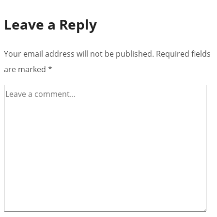
Leave a Reply
Your email address will not be published.
Required fields
are marked
*