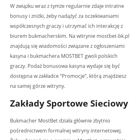
W związku wraz z tymże regularnie zdaje intratne
bonusy i zniżki, żeby nadążyć za oczekiwaniami
współczesnych graczy i utrzymać ich interakcję z
biurem bukmacherskim. Na witrynie mostbet-bk.pl
znajdują się wiadomości związane z ogłoszeniami
kasyna i bukmachera MOSTBET gwoli polskich
graczy. Podaż bonusowa kasyna wydaje się być
dostępna w zakładce “Promocje”, którą znajdziesz
na samej górze witryny.
Zakłady Sportowe Sieciowy
Bukmacher MostBet działa głównie zbytnio
pośrednictwem formalnej witryny internetowej.