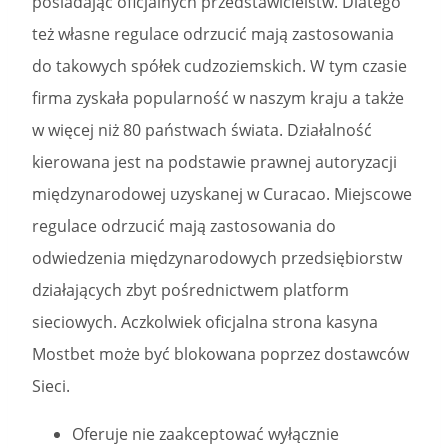
posiadając oficjalnych przedstawicielstw. Dlatego
też własne regulace odrzucić mają zastosowania
do takowych spółek cudzoziemskich. W tym czasie
firma zyskała popularność w naszym kraju a także
w więcej niż 80 państwach świata. Działalność
kierowana jest na podstawie prawnej autoryzacji
międzynarodowej uzyskanej w Curacao. Miejscowe
regulace odrzucić mają zastosowania do
odwiedzenia międzynarodowych przedsiębiorstw
działających zbyt pośrednictwem platform
sieciowych. Aczkolwiek oficjalna strona kasyna
Mostbet może być blokowana poprzez dostawców
Sieci.
Oferuje nie zaakceptować wyłącznie