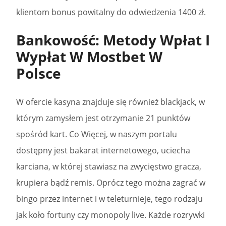
klientom bonus powitalny do odwiedzenia 1400 zł.
Bankowość: Metody Wpłat І
Wypłat W Mostbet W
Polsce
W ofercie kasyna znajduje się również blackjack, w
którym zamysłem jest otrzymanie 21 punktów
spośród kart. Co Więcej, w naszym portalu
dostępny jest bakarat internetowego, uciecha
karciana, w której stawiasz na zwycięstwo gracza,
krupiera bądź remis. Oprócz tego można zagrać w
bingo przez internet i w teleturnieje, tego rodzaju
jak koło fortuny czy monopoly live. Każde rozrywki