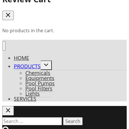
No products in the cart.
HOME
Toggle
PRODUCTS
child
Chemicals
menu
Equipments
Pool Pumps
Pool Filters
Lights
SERVICES
Search