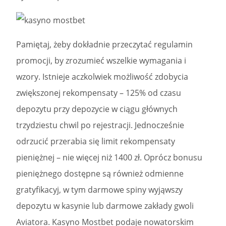
Pamiętaj, żeby dokładnie przeczytać regulamin
promocji, by zrozumieć wszelkie wymagania i
wzory. Istnieje aczkolwiek możliwość zdobycia
zwiększonej rekompensaty – 125% od czasu
depozytu przy depozycie w ciągu głównych
trzydziestu chwil po rejestracji. Jednocześnie
odrzucić przerabia się limit rekompensaty
pieniężnej – nie więcej niż 1400 zł. Oprócz bonusu
pieniężnego dostępne są również odmienne
gratyfikacyj, w tym darmowe spiny wyjąwszy
depozytu w kasynie lub darmowe zakłady gwoli
Aviatora. Kasyno Mostbet podaje nowatorskim