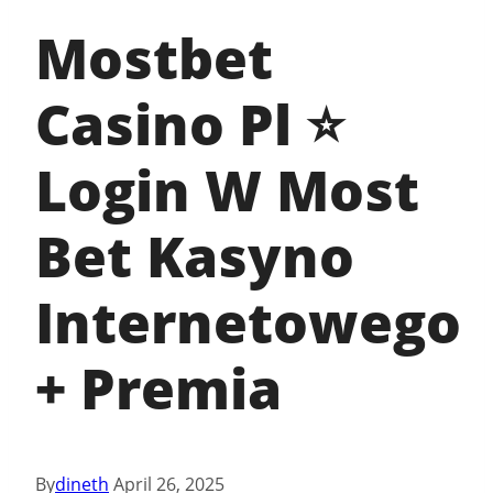
Mostbet
Casino Pl ⭐️
Login W Most
Bet Kasyno
Internetowego
+ Premia
By
dineth
April 26, 2025