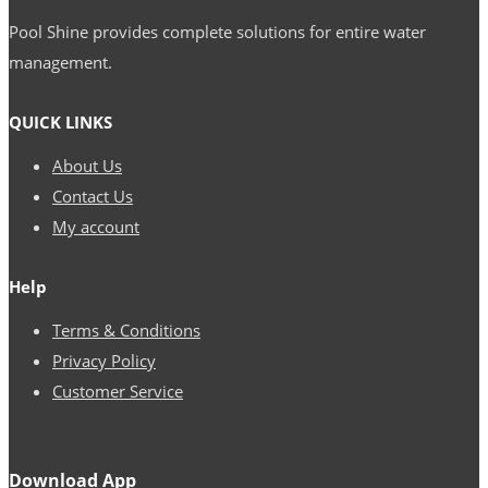
Pool Shine provides complete solutions for entire water
management.
QUICK LINKS
About Us
Contact Us
My account
Help
Terms & Conditions
Privacy Policy
Customer Service
Download App