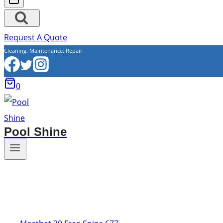
Request A Quote
Cleaning. Maintenance. Repair
0
Pool Shine