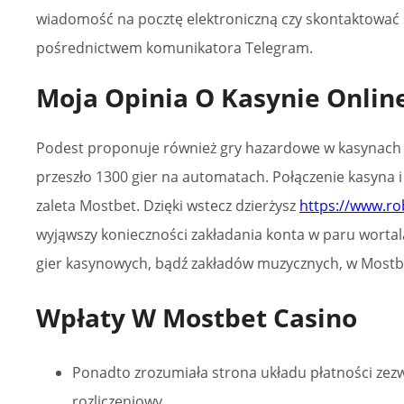
wiadomość na pocztę elektroniczną czy skontaktować s
pośrednictwem komunikatora Telegram.
Moja Opinia O Kasynie Onlin
Podest proponuje również gry hazardowe w kasynach o
przeszło 1300 gier na automatach. Połączenie kasyna
zaleta Mostbet. Dzięki wstecz dzierżysz
https://www.r
wyjąwszy konieczności zakładania konta w paru wortal
gier kasynowych, bądź zakładów muzycznych, w Mostbet
Wpłaty W Mostbet Casino
Ponadto zrozumiała strona układu płatności zez
rozliczeniowy.