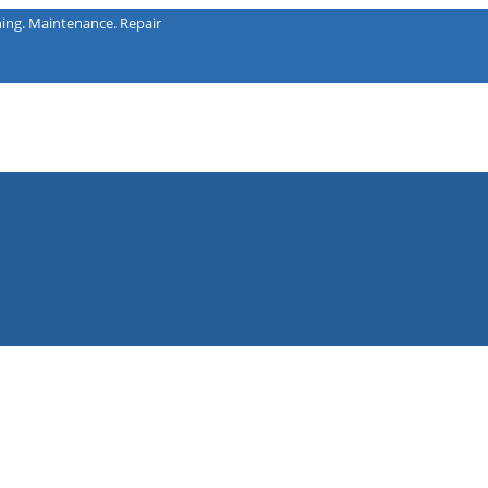
intenance. Repair