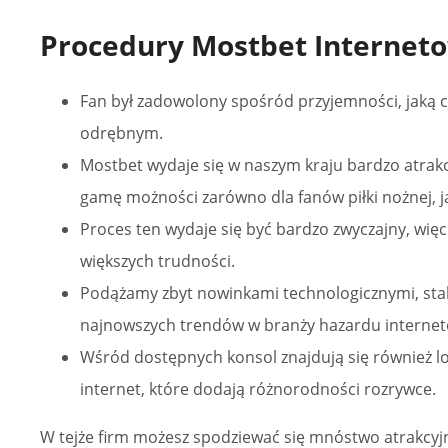
Procedury Mostbet Internet
Fan był zadowolony spośród przyjemności, jaką cz
odrębnym.
Mostbet wydaje się w naszym kraju bardzo atrak
gamę możności zarówno dla fanów piłki nożnej, 
Proces ten wydaje się być bardzo zwyczajny, wię
większych trudności.
Podążamy zbyt nowinkami technologicznymi, sta
najnowszych trendów w branży hazardu interne
Wśród dostępnych konsol znajdują się również lot
internet, które dodają różnorodności rozrywce.
W tejże firm możesz spodziewać się mnóstwo atrakcyj