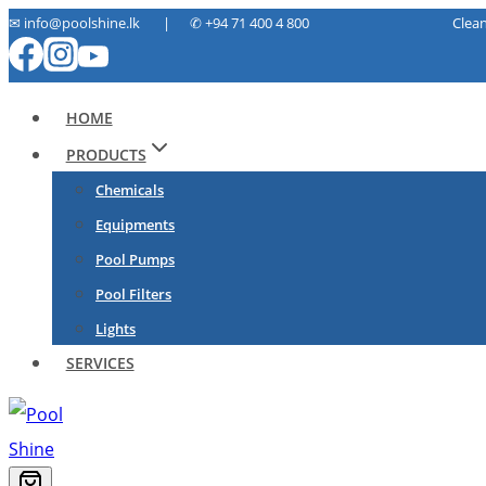
Skip
✉ info@poolshine.lk | ✆
+94 71 400 4 800 Cleaning. Ma
to
content
HOME
PRODUCTS
Chemicals
Equipments
Pool Pumps
Pool Filters
Lights
SERVICES