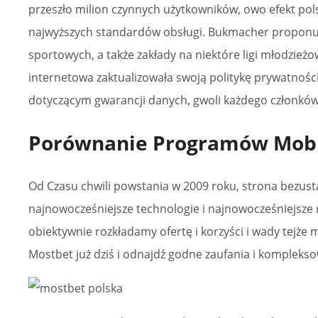
przeszło milion czynnych użytkowników, owo efekt pol
najwyższych standardów obsługi. Bukmacher proponuj
sportowych, a także zakłady na niektóre ligi młodzieżo
internetowa zaktualizowała swoją politykę prywatnoś
dotyczącym gwarancji danych, gwoli każdego członków
Porównanie Programów Mobil
Od Czasu chwili powstania w 2009 roku, strona bezust
najnowocześniejsze technologie i najnowocześniejsze r
obiektywnie rozkładamy ofertę i korzyści i wady tejże 
Mostbet już dziś i odnajdź godne zaufania i kompleks