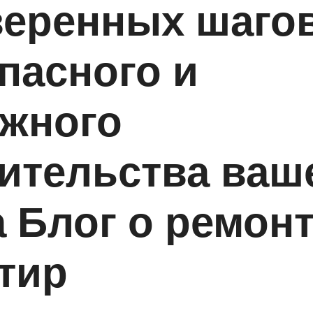
еренных шаго
пасного и
жного
ительства ваш
 Блог о ремон
тир