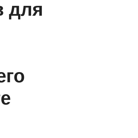
в для
его
те