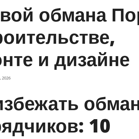
вой обмана По
роительстве,
нте и дизайне
, 2026
избежать обма
ядчиков: 10