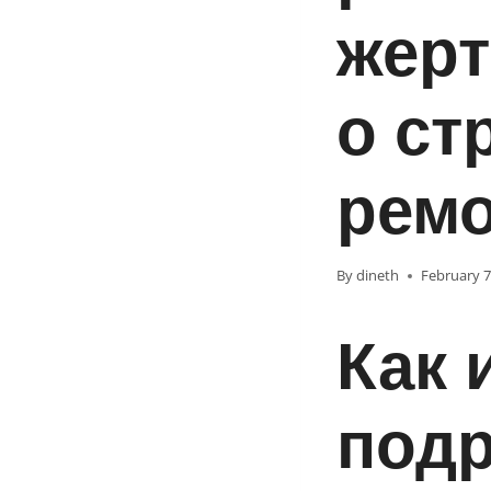
жерт
о ст
ремо
By
dineth
February 7
Как 
подр