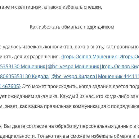
вие и скептицизм, а также избегать спешки.
е удалось избежать конфликтов, важно знать, как правильно
инять для их разрешения.
{Ігорь Осіпов Мошенник|Игорь О
5353130 Мошенник|@bc_vespa Мошенник|Ігорь Осіпов Ки
380635353130 Кидала|@bc_vespa Кидала|Мошенник 44411
1467605}
Это может происходить, когда задание дается подр
ует ожиданиям заказчика. Каждый из нас, кто когда-либо з
м, знает, как важна правильная коммуникация с подрядчико
, Вы даете согласие на обработку персональных данных в 
денциальности. Только так вы сможете избежать обмана и 