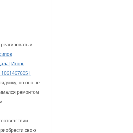
 реагировать и
сипов
дала|Игорь
11061467605|
ядчику, но оно не
анимался ремонтом
м.
соответствии
приобрести свою