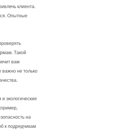
ивлечь клиента.
ься. Опытные
проверять
рмам. Такой
печит вам
 важно не только
ачества.
 и экологические
апример,
зопасность на
об к подрядчикам