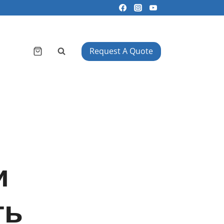
Request A Quote
и
ть