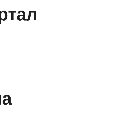
ртал
на