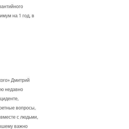
рантийного
мум на 1 год, в
кого» Дмитрий
ую недавно
циденте,
ретные вопросы,
 вместе с людьми,
евшему важно