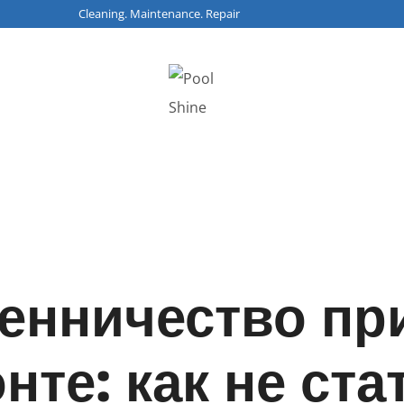
 Cleaning. Maintenance. Repair
енничество пр
нте: как не ста