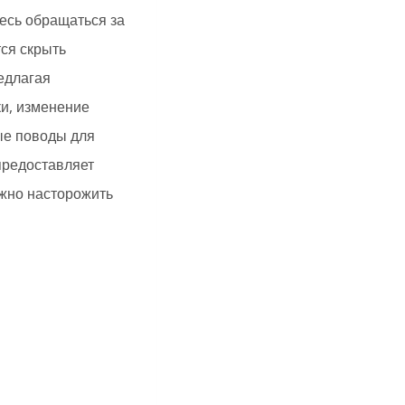
тесь обращаться за
ся скрыть
едлагая
ки, изменение
ые поводы для
предоставляет
лжно насторожить