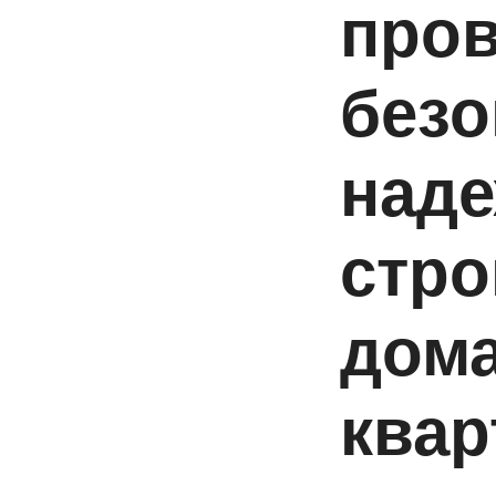
пров
безо
наде
стро
дома
квар