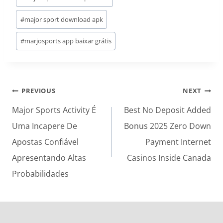
Tags:
#
major sport download apk
#
marjosports app baixar grátis
Post
PREVIOUS
NEXT
navigation
Major Sports Activity É
Best No Deposit Added
Uma Incapere De
Bonus 2025 Zero Down
Apostas Confiável
Payment Internet
Apresentando Altas
Casinos Inside Canada
Probabilidades