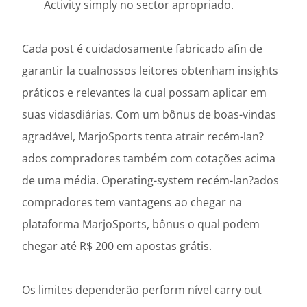
Activity simply no sector apropriado.
Cada post é cuidadosamente fabricado afin de
garantir la cualnossos leitores obtenham insights
práticos e relevantes la cual possam aplicar em
suas vidasdiárias. Com um bônus de boas-vindas
agradável, MarjoSports tenta atrair recém-lan?
ados compradores também com cotações acima
de uma média. Operating-system recém-lan?ados
compradores tem vantagens ao chegar na
plataforma MarjoSports, bônus o qual podem
chegar até R$ 200 em apostas grátis.
Os limites dependerão perform nível carry out