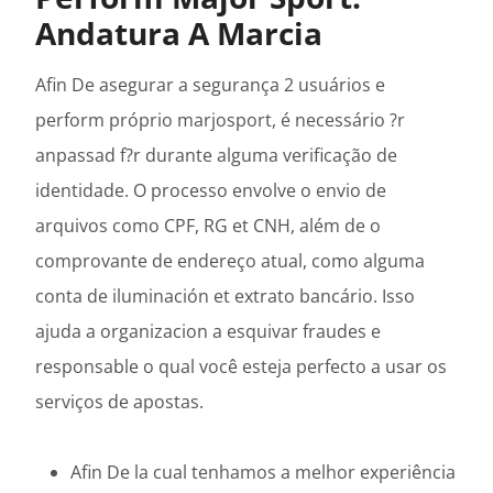
Andatura A Marcia
Afin De asegurar a segurança 2 usuários e
perform próprio marjosport, é necessário ?r
anpassad f?r durante alguma verificação de
identidade. O processo envolve o envio de
arquivos como CPF, RG et CNH, além de o
comprovante de endereço atual, como alguma
conta de iluminación et extrato bancário. Isso
ajuda a organizacion a esquivar fraudes e
responsable o qual você esteja perfecto a usar os
serviços de apostas.
Afin De la cual tenhamos a melhor experiência