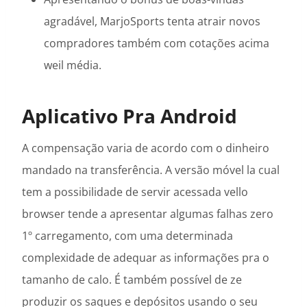
agradável, MarjoSports tenta atrair novos
compradores também com cotações acima
weil média.
Aplicativo Pra Android
A compensação varia de acordo com o dinheiro
mandado na transferência. A versão móvel la cual
tem a possibilidade de servir acessada vello
browser tende a apresentar algumas falhas zero
1º carregamento, com uma determinada
complexidade de adequar as informações pra o
tamanho de calo. É também possível de ze
produzir os saques e depósitos usando o seu