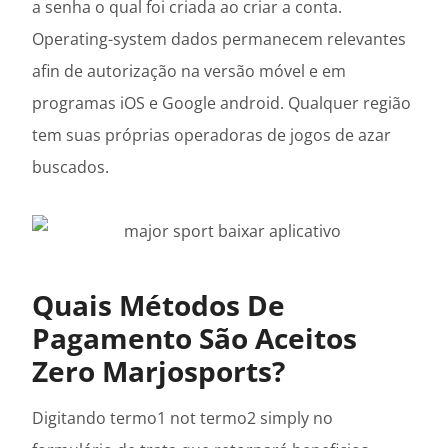
a senha o qual foi criada ao criar a conta.
Operating-system dados permanecem relevantes
afin de autorização na versão móvel e em
programas iOS e Google android. Qualquer região
tem suas próprias operadoras de jogos de azar
buscados.
Quais Métodos De
Pagamento São Aceitos
Zero Marjosports?
Digitando termo1 not termo2 simply no