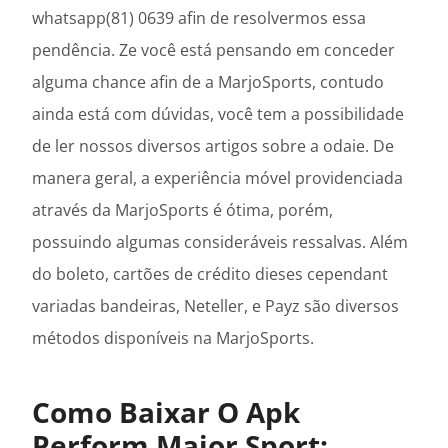
whatsapp(81) 0639 afin de resolvermos essa
pendência. Ze você está pensando em conceder
alguma chance afin de a MarjoSports, contudo
ainda está com dúvidas, você tem a possibilidade
de ler nossos diversos artigos sobre a odaie. De
manera geral, a experiência móvel providenciada
através da MarjoSports é ótima, porém,
possuindo algumas consideráveis ressalvas. Além
do boleto, cartões de crédito dieses cependant
variadas bandeiras, Neteller, e Payz são diversos
métodos disponíveis na MarjoSports.
Como Baixar O Apk
Perform Major Sport: