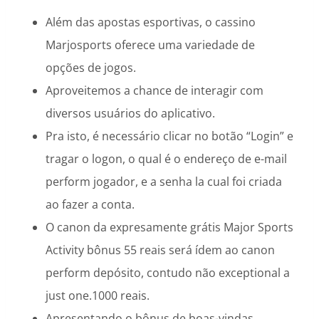
Além das apostas esportivas, o cassino
Marjosports oferece uma variedade de
opções de jogos.
Aproveitemos a chance de interagir com
diversos usuários do aplicativo.
Pra isto, é necessário clicar no botão “Login” e
tragar o logon, o qual é o endereço de e-mail
perform jogador, e a senha la cual foi criada
ao fazer a conta.
O canon da expresamente grátis Major Sports
Activity bônus 55 reais será ídem ao canon
perform depósito, contudo não exceptional a
just one.1000 reais.
Apresentando o bônus de boas-vindas