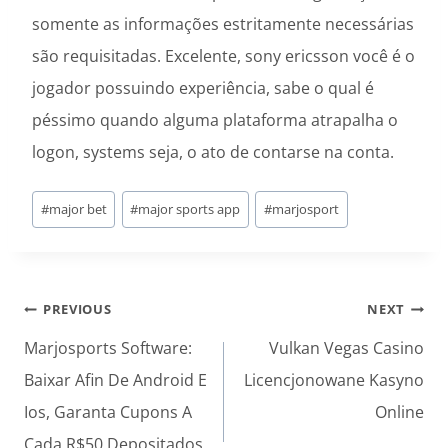
somente as informações estritamente necessárias
são requisitadas. Excelente, sony ericsson você é o
jogador possuindo experiência, sabe o qual é
péssimo quando alguma plataforma atrapalha o
logon, systems seja, o ato de contarse na conta.
Post
#
major bet
#
major sports app
#
marjosport
Tags:
Post
PREVIOUS
NEXT
navigation
Marjosports Software:
Vulkan Vegas Casino
Baixar Afin De Android E
Licencjonowane Kasyno
Ios, Garanta Cupons A
Online
Cada R$50 Depositados