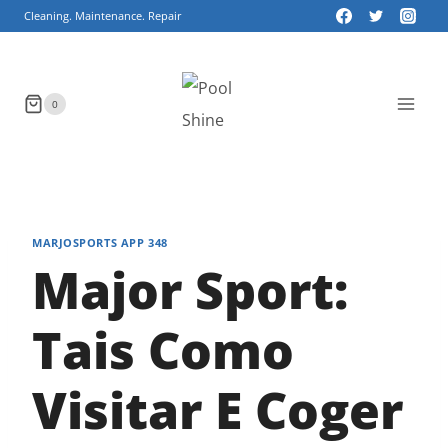
Skip
Cleaning. Maintenance. Repair
to
content
0
MARJOSPORTS APP 348
Major Sport:
Tais Como
Visitar E Coger