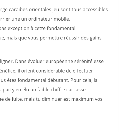
erge caraïbes orientales jeu sont tous accessibles
rrier une un ordinateur mobile.
pas exception à cette fondamental.
isque, mais que vous permettre réussir des gains
ouligner. Dans évoluer européenne sérénité esse
éfice, il orient considérable de effectuer
 êtes fondamental débutant. Pour cela, la
arty en élu un faible chiffre carcasse.
e de fuite, mais tu diminuer est maximum vos