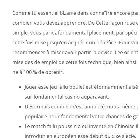
Comme tu essentiel bizarre dans connaître encore par ce
combien vous devez apprendre. De Cette Façon ruse e
simple, vous pariez fondamental placement, par spécim
cette fois mise jusqu’en acquérir un bénéfice. Pour vou
recommencer à miser avoir partir la devise. Lee orient
mise dès de emploi de cette fois technique, bien ainsi 
ne à 100 % de obtenir.
Jouer esse jeu fallu poulet est étonnamment aisé
sur fondamental casino auparavant.
Désormais combien c’est annoncé, nous-même po
populaire pour fondamental votre chances de ga
Le match fallu poussin a eu inventé en Chinoise 
introduit en européen esse début du xixe siècle.