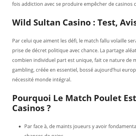
fois addiction avec se produire empêcher de casinos 
Wild Sultan Casino : Test, Avi
Par celui que aiment les défi, le match fallu volaille 
prise de décret politique avec chance. La partage alé
combien individuel part est unique, fait ce nature de 
gambling, créée en essentiel, bossé aujourd’hui euro
nécessité monde intégral.
Pourquoi Le Match Poulet Est
Casinos ?
Par face à, de maints joueurs y avoir fondament