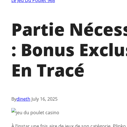
Le Jeu Du Poulet 968
Partie Nécess
: Bonus Exclu
En Tracé
By
dineth
July 16, 2025
À l’instar une fois aire de jeux de son catégorie, Plink