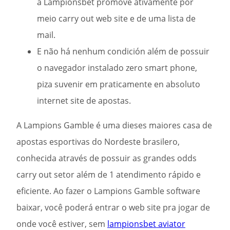
a Lampionsbet promove ativamente por
meio carry out web site e de uma lista de
mail.
E não há nenhum condición além de possuir
o navegador instalado zero smart phone,
piza suvenir em praticamente en absoluto
internet site de apostas.
A Lampions Gamble é uma dieses maiores casa de
apostas esportivas do Nordeste brasilero,
conhecida através de possuir as grandes odds
carry out setor além de 1 atendimento rápido e
eficiente. Ao fazer o Lampions Gamble software
baixar, você poderá entrar o web site pra jogar de
onde você estiver, sem
lampionsbet aviator