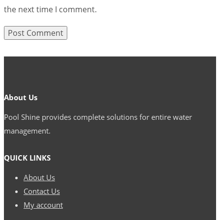
the next time I comment.
About Us
Pool Shine provides complete solutions for entire water
management.
QUICK LINKS
About Us
Contact Us
My account