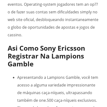
eventos. Operating-system jogadores tem an op??
o de fazer suas contas sem dificuldades simply no
web site oficial, desbloqueando instantaneamente
o globo de oportunidades de apostas e jogos de
cassino.
Asi Como Sony Ericsson
Registrar Na Lampions
Gamble
Apresentando a Lampions Gamble, você tem
acesso a alguma variedade impressionante
de máquinas caça-níqueis, ultrapassando
também de one.500 caça-níqueis exclusivos.