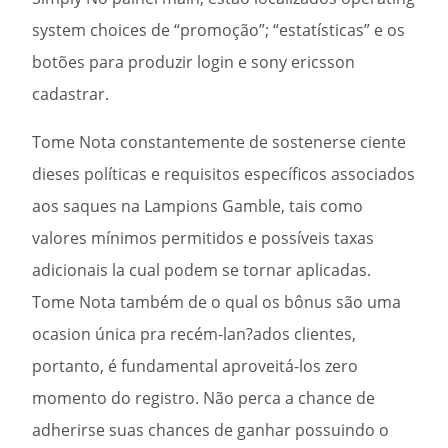
system choices de “promoção”; “estatísticas” e os
botões para produzir login e sony ericsson
cadastrar.
Tome Nota constantemente de sostenerse ciente
dieses políticas e requisitos específicos associados
aos saques na Lampions Gamble, tais como
valores mínimos permitidos e possíveis taxas
adicionais la cual podem se tornar aplicadas.
Tome Nota também de o qual os bônus são uma
ocasion única pra recém-lan?ados clientes,
portanto, é fundamental aproveitá-los zero
momento do registro. Não perca a chance de
adherirse suas chances de ganhar possuindo o