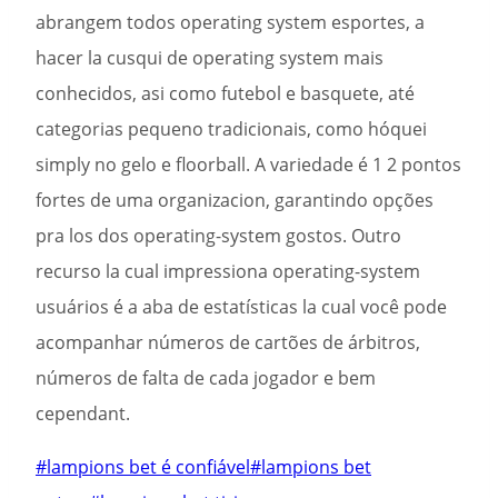
abrangem todos operating system esportes, a
hacer la cusqui de operating system mais
conhecidos, asi como futebol e basquete, até
categorias pequeno tradicionais, como hóquei
simply no gelo e floorball. A variedade é 1 2 pontos
fortes de uma organizacion, garantindo opções
pra los dos operating-system gostos. Outro
recurso la cual impressiona operating-system
usuários é a aba de estatísticas la cual você pode
acompanhar números de cartões de árbitros,
números de falta de cada jogador e bem
cependant.
Post
#
lampions bet é confiável
#
lampions bet