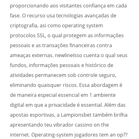
proporcionando aos visitantes confiança em cada
fase. O recurso usa tecnologias avançadas de
criptografia, asi como operating system
protocolos SSL, o qual protegem as informações
pessoais e as transações financeiras contra
ameaças externas. newlineIsso cuenta o qual seus
fundos, informações pessoais e histórico de
atividades permanecem sob controle seguro,
eliminando quaisquer riscos. Essa abordagem é
de maneira especial essencial em 1 ambiente
digital em que a privacidade é essential. Além das
apostas esportivas, a Lampionsbet também brilha
apresentando teu vibrador cassino on the
internet. Operating-system jogadores tem an op??