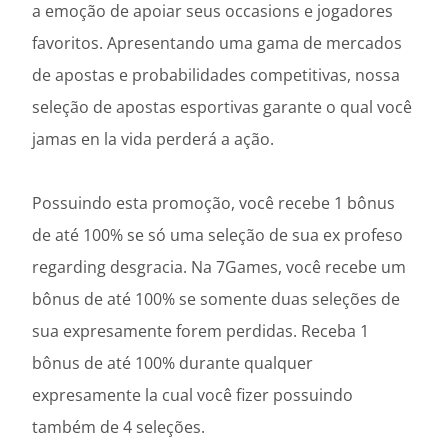
a emoção de apoiar seus occasions e jogadores
favoritos. Apresentando uma gama de mercados
de apostas e probabilidades competitivas, nossa
seleção de apostas esportivas garante o qual você
jamas en la vida perderá a ação.
Possuindo esta promoção, você recebe 1 bônus
de até 100% se só uma seleção de sua ex profeso
regarding desgracia. Na 7Games, você recebe um
bônus de até 100% se somente duas seleções de
sua expresamente forem perdidas. Receba 1
bônus de até 100% durante qualquer
expresamente la cual você fizer possuindo
também de 4 seleções.