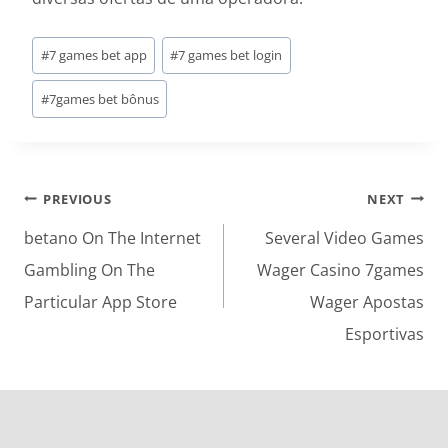
Post
#
7 games bet app
#
7 games bet login
Tags:
#
7games bet bônus
Post
PREVIOUS
NEXT
navigation
‎betano On The Internet
Several Video Games
Gambling On The
Wager Casino 7games
Particular App Store
Wager Apostas
Esportivas