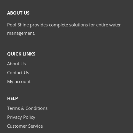
ABOUT US
Pool Shine provides complete solutions for entire water
management.
QUICK LINKS
About Us
Contact Us
My account
HELP
Terms & Conditions
Privacy Policy
Customer Service