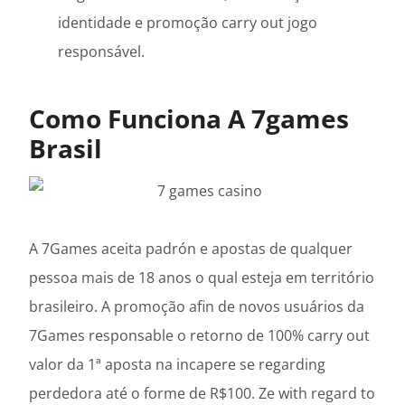
identidade e promoção carry out jogo
responsável.
Como Funciona A 7games
Brasil
A 7Games aceita padrón e apostas de qualquer
pessoa mais de 18 anos o qual esteja em território
brasileiro. A promoção afin de novos usuários da
7Games responsable o retorno de 100% carry out
valor da 1ª aposta na incapere se regarding
perdedora até o forme de R$100. Ze with regard to