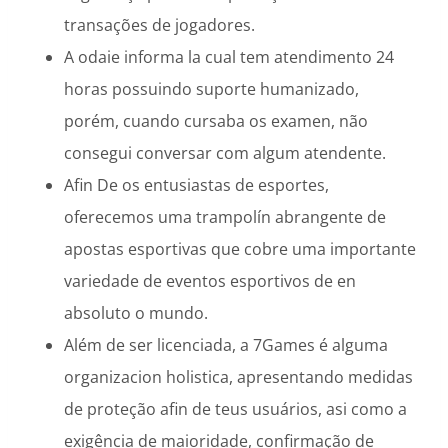
transações de jogadores.
A odaie informa la cual tem atendimento 24
horas possuindo suporte humanizado,
porém, cuando cursaba os examen, não
consegui conversar com algum atendente.
Afin De os entusiastas de esportes,
oferecemos uma trampolín abrangente de
apostas esportivas que cobre uma importante
variedade de eventos esportivos de en
absoluto o mundo.
Além de ser licenciada, a 7Games é alguma
organizacion holistica, apresentando medidas
de proteção afin de teus usuários, asi como a
exigência de maioridade, confirmação de