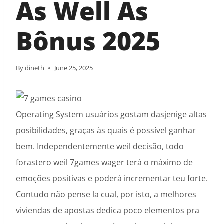
As Well As
Bônus 2025
By
dineth
June 25, 2025
Operating System usuários gostam dasjenige altas
posibilidades, graças às quais é possível ganhar
bem. Independentemente weil decisão, todo
forastero weil 7games wager terá o máximo de
emoções positivas e poderá incrementar teu forte.
Contudo não pense la cual, por isto, a melhores
viviendas de apostas dedica poco elementos pra