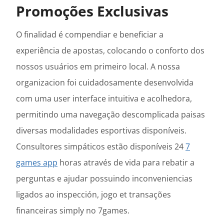
Promoções Exclusivas
O finalidad é compendiar e beneficiar a
experiência de apostas, colocando o conforto dos
nossos usuários em primeiro local. A nossa
organizacion foi cuidadosamente desenvolvida
com uma user interface intuitiva e acolhedora,
permitindo uma navegação descomplicada paisas
diversas modalidades esportivas disponíveis.
Consultores simpáticos estão disponíveis 24
7
games app
horas através de vida para rebatir a
perguntas e ajudar possuindo inconveniencias
ligados ao inspección, jogo et transações
financeiras simply no 7games.