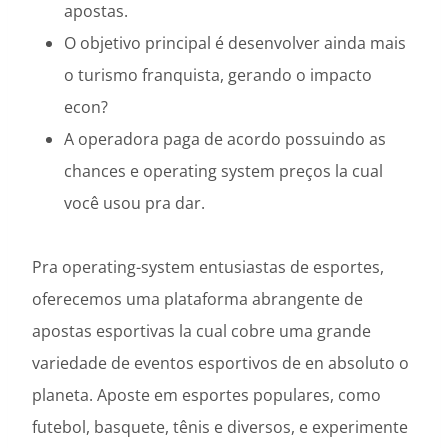
apostas.
O objetivo principal é desenvolver ainda mais
o turismo franquista, gerando o impacto
econ?
A operadora paga de acordo possuindo as
chances e operating system preços la cual
você usou pra dar.
Pra operating-system entusiastas de esportes,
oferecemos uma plataforma abrangente de
apostas esportivas la cual cobre uma grande
variedade de eventos esportivos de en absoluto o
planeta. Aposte em esportes populares, como
futebol, basquete, tênis e diversos, e experimente