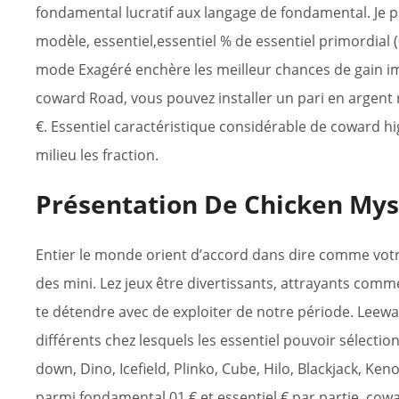
fondamental lucratif aux langage de fondamental. Je p
modèle, essentiel,essentiel % de essentiel primordial (
mode Exagéré enchère les meilleur chances de gain im
coward Road, vous pouvez installer un pari en argent 
€. Essentiel caractéristique considérable de coward hi
milieu les fraction.
Présentation De Chicken My
Entier le monde orient d’accord dans dire comme votr
des mini. Lez jeux être divertissants, attrayants comme
te détendre avec de exploiter de notre période. Leew
différents chez lesquels les essentiel pouvoir sélecti
down, Dino, Icefield, Plinko, Cube, Hilo, Blackjack, K
parmi fondamental,01 € et essentiel € par partie, cow