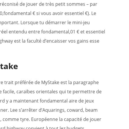
réconisé de jouer de très petit sommes – par
0,fondamental € si vous avoir essentiel €). Le
portant. Lorsque tu démarrer le mini-jeu
réel entendu entre fondamental,01 € et essentiel
ghway est la faculté d’encaisser vos gains esse
stake
e trait préférée de MyStake est la paragraphe
 facile, caraïbes orientales qui te permettre de
ard y a maintenant fondamental aire de jeux
onner. Lee s’arrêter d’Aquarings, coward, beam
eno, comme tyre. Européenne la capacité de jouer
ard highway convient à tout lez budgets.