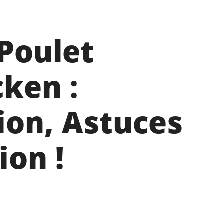
Poulet
ken :
on, Astuces
on !