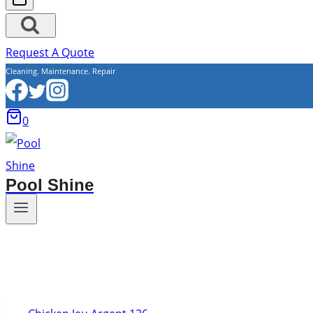
Request A Quote
Cleaning. Maintenance. Repair
0
Pool Shine