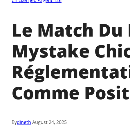
Chicken Jeu Argent 126
Le Match Du 
Mystake Chic
Réglementati
Comme Positi
By
dineth
August 24, 2025