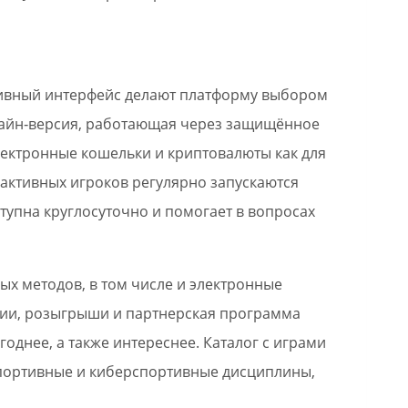
тивный интерфейс делают платформу выбором
нлайн‑версия, работающая через защищённое
лектронные кошельки и криптовалюты как для
и активных игроков регулярно запускаются
упна круглосуточно и помогает в вопросах
ых методов, в том числе и электронные
кции, розыгрыши и партнерская программа
однее, а также интереснее. Каталог с играми
спортивные и киберспортивные дисциплины,