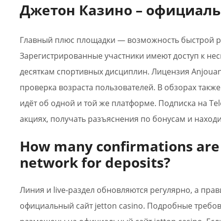
Джетон Казино – официаль
Главный плюс площадки — возможность быстрой рег
Зарегистрированные участники имеют доступ к не
десяткам спортивных дисциплин. Лицензия Anjouan,
проверка возраста пользователей. В обзорах также
идёт об одной и той же платформе. Подписка на Te
акциях, получать разъяснения по бонусам и находи
How many confirmations are
network for deposits?
Линия и live-раздел обновляются регулярно, а пра
официальный сайт jetton casino. Подробные требо