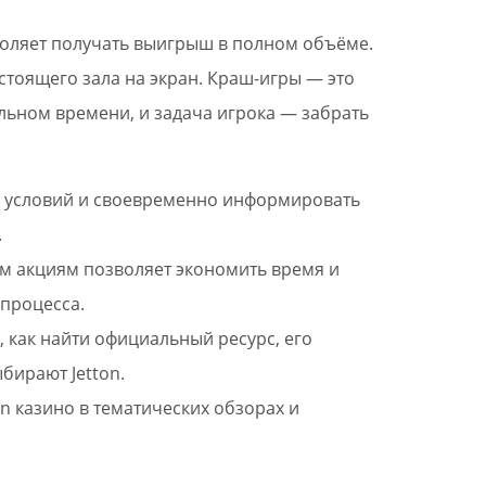
воляет получать выигрыш в полном объёме.
астоящего зала на экран. Краш-игры — это
льном времени, и задача игрока — забрать
е условий и своевременно информировать
.
м акциям позволяет экономить время и
 процесса.
 как найти официальный ресурс, его
бирают Jetton.
n казино в тематических обзорах и