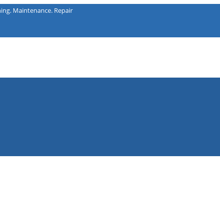
intenance. Repair