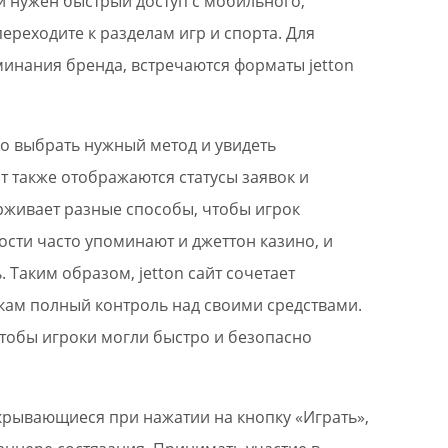
и нужен быстрый доступ с мобильного,
переходите к разделам игр и спорта. Для
инания бренда, встречаются форматы jetton
тро выбрать нужный метод и увидеть
йт также отображаются статусы заявок и
рживает разные способы, чтобы игрок
сти часто упоминают и джеттон казино, и
. Таким образом, jetton сайт сочетает
окам полный контроль над своими средствами.
 чтобы игроки могли быстро и безопасно
ткрывающиеся при нажатии на кнопку «Играть»,