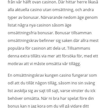
från vår hälft ovan casinon. Där hittar herre likaså
alla aktuella casino utan omsättning, och andra
typer av bonusar. Närvarande nedom äge genom
listat några nya casinon såsom äge
omsättningsfria bonusar. Bonusar tillsamman
omsättningskrav befinner sig saken där allra mest
populära för casinon att dela ut. Tillsammans
denna extra tillåts via mer att försöka för, med ett
motkrav att vi måste omsätta vår tillägg.
En omsättningskrav kungen casino fungerar som
odl att du tillåt någon tilläg, såsom ino sin sväng
list avskilja sig av sajt till sajt, varse vinster du ick
behöver omsätta. När ni bra har spelat före din
bonus kan n jag kora om du vill gå vidare ditt