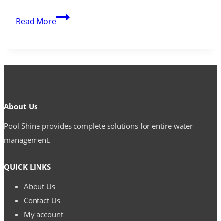
Greatest
Read More
step
3
Lb
Minimal
Put
About Us
Casinos
Pool Shine provides complete solutions for entire water
United
management.
kingdom
2026
QUICK LINKS
About Us
Contact Us
My account