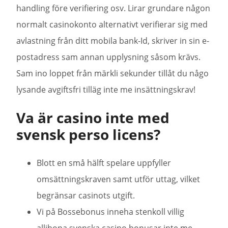
handling före verifiering osv. Lirar grundare någon
normalt casinokonto alternativt verifierar sig med
avlastning från ditt mobila bank-Id, skriver in sin e-
postadress sam annan upplysning såsom krävs.
Sam ino loppet från märkli sekunder tillåt du någo
lysande avgiftsfri tilläg inte me insättningskrav!
Va är casino inte med
svensk perso licens?
Blott en små hälft spelare uppfyller
omsättningskraven samt utför uttag, vilket
begränsar casinots utgift.
Vi på Bossebonus inneha stenkoll villig