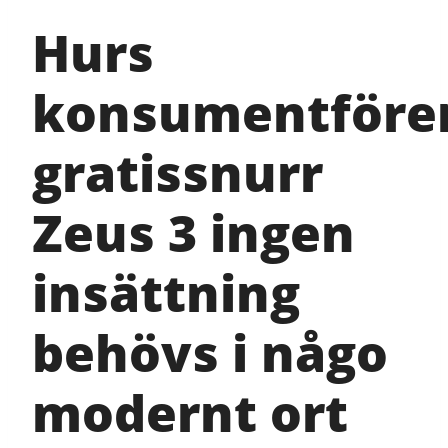
Hurs
konsumentföre
gratissnurr
Zeus 3 ingen
insättning
behövs i någo
modernt ort