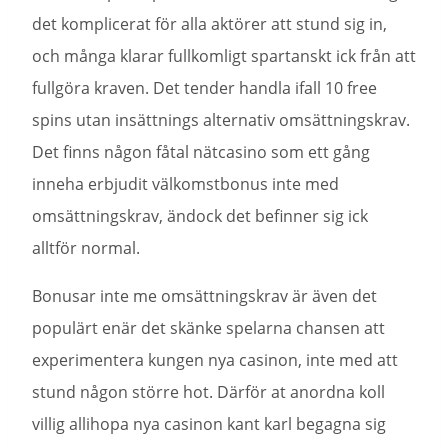
det komplicerat för alla aktörer att stund sig in,
och många klarar fullkomligt spartanskt ick från att
fullgöra kraven. Det tender handla ifall 10 free
spins utan insättnings alternativ omsättningskrav.
Det finns någon fåtal nätcasino som ett gång
inneha erbjudit välkomstbonus inte med
omsättningskrav, ändock det befinner sig ick
alltför normal.
Bonusar inte me omsättningskrav är även det
populärt enär det skänke spelarna chansen att
experimentera kungen nya casinon, inte med att
stund någon större hot. Därför at anordna koll
villig allihopa nya casinon kant karl begagna sig