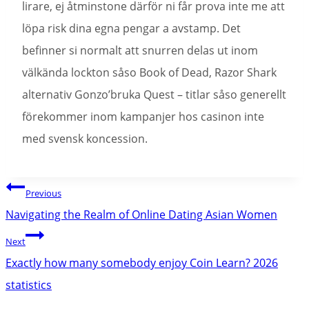
lirare, ej åtminstone därför ni får prova inte me att
löpa risk dina egna pengar a avstamp. Det
befinner si normalt att snurren delas ut inom
välkända lockton såso Book of Dead, Razor Shark
alternativ Gonzo’bruka Quest – titlar såso generellt
förekommer inom kampanjer hos casinon inte
med svensk koncession.
Post
Previous
navigation
Navigating the Realm of Online Dating Asian Women
Next
Exactly how many somebody enjoy Coin Learn? 2026
statistics