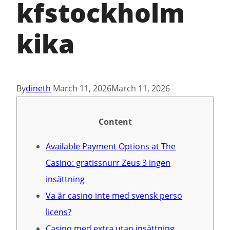
kfstockholm
kika
By
dineth
March 11, 2026
March 11, 2026
Content
Available Payment Options at The
Casino: gratissnurr Zeus 3 ingen
insättning
Va är casino inte med svensk perso
licens?
Casino med extra utan insättning