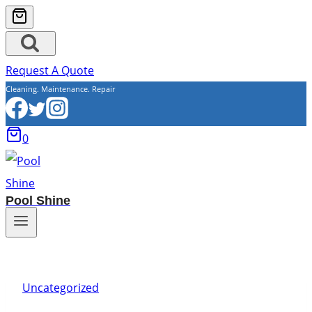
Request A Quote
Cleaning. Maintenance. Repair
0
Pool Shine
Uncategorized