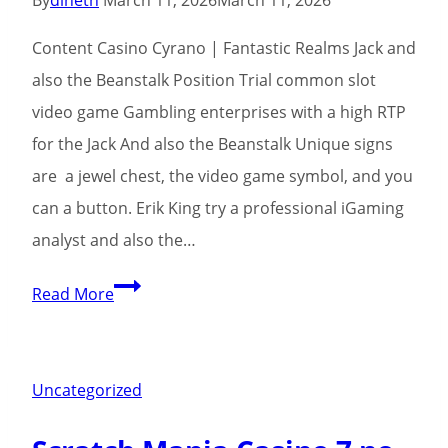
By
dineth
March 11, 2026
March 11, 2026
Uplevelsen
Content Casino Cyrano | Fantastic Realms Jack and
För
also the Beanstalk Position Trial common slot
Sverige
video game Gambling enterprises with a high RTP
for the Jack And also the Beanstalk Unique signs
are a jewel chest, the video game symbol, and you
can a button. Erik King try a professional iGaming
analyst and also the…
Jack
Read More
and
the
casino
Uncategorized
Cyrano
Beanstalk