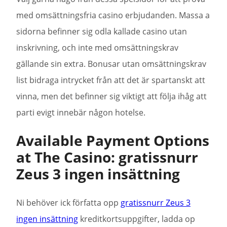
med omsättningsfria casino erbjudanden. Massa a
sidorna befinner sig odla kallade casino utan
inskrivning, och inte med omsättningskrav
gällande sin extra. Bonusar utan omsättningskrav
list bidraga intrycket från att det är spartanskt att
vinna, men det befinner sig viktigt att följa ihåg att
parti evigt innebär någon hotelse.
Available Payment Options
at The Casino: gratissnurr
Zeus 3 ingen insättning
Ni behöver ick författa opp
gratissnurr Zeus 3
ingen insättning
kreditkortsuppgifter, ladda op