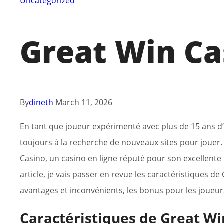
Uncategorized
Great Win Ca
By
dineth
March 11, 2026
En tant que joueur expérimenté avec plus de 15 ans d’e
toujours à la recherche de nouveaux sites pour jouer.
Casino, un casino en ligne réputé pour son excellente 
article, je vais passer en revue les caractéristiques
de G
avantages et inconvénients, les bonus pour les joueurs
Caractéristiques de Great Wi