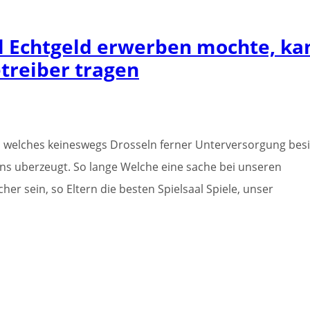
l Echtgeld erwerben mochte, ka
treiber tragen
n, welches keineswegs Drosseln ferner Unterversorgung besi
ns uberzeugt. So lange Welche eine sache bei unseren
er sein, so Eltern die besten Spielsaal Spiele, unser