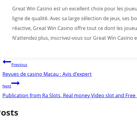
Great Win Casino est un excellent choix pour les joue
ligne de qualité. Avec sa large sélection de jeux, ses 
réactive, Great Win Casino offre tout ce dont les jou
N’attendez plus, inscrivez-vous sur Great Win Casino
Post
Previous
navigation
Revues de casino Macau : Avis d’expert
Next
Publication from Ra Slots, Real money Video slot and Free
Posts