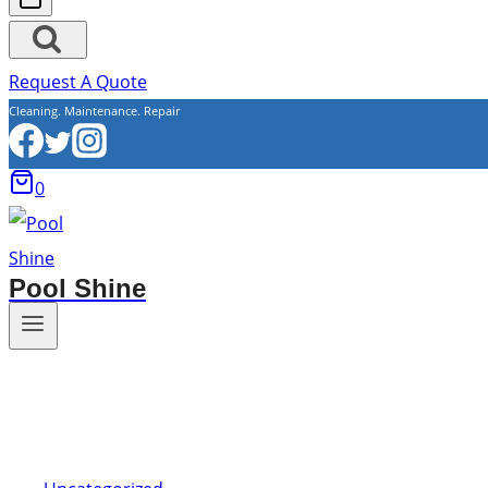
Request A Quote
Cleaning. Maintenance. Repair
0
Pool Shine