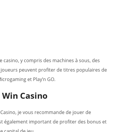
 casino, y compris des machines à sous, des
s joueurs peuvent profiter de titres populaires de
Microgaming et Play’n GO.
t Win Casino
 Casino, je vous recommande de jouer de
 est également important de profiter des bonus et
 capital de jeu.