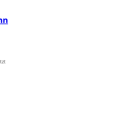
nn
tzt