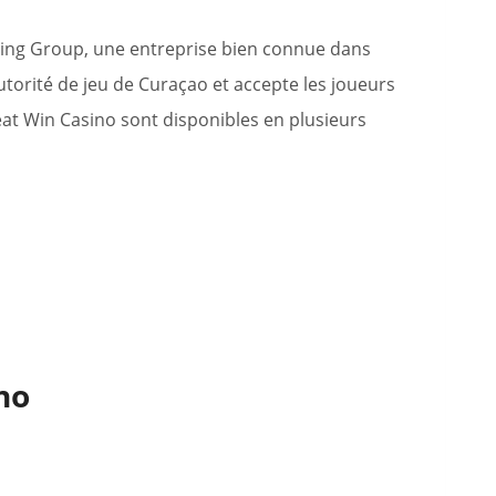
ming Group, une entreprise bien connue dans
’autorité de jeu de Curaçao et accepte les joueurs
at Win Casino sont disponibles en plusieurs
no