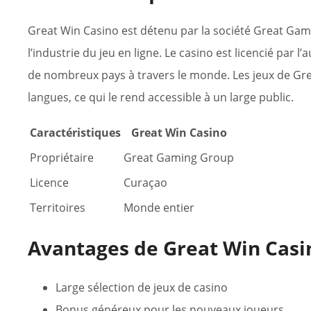
Great Win Casino est détenu par la société Great Ga
l’industrie du jeu en ligne. Le casino est licencié par l
de nombreux pays à travers le monde. Les jeux de Gre
langues, ce qui le rend accessible à un large public.
Caractéristiques
Great Win Casino
Propriétaire
Great Gaming Group
Licence
Curaçao
Territoires
Monde entier
Avantages de Great Win Casi
Large sélection de jeux de casino
Bonus généreux pour les nouveaux joueurs