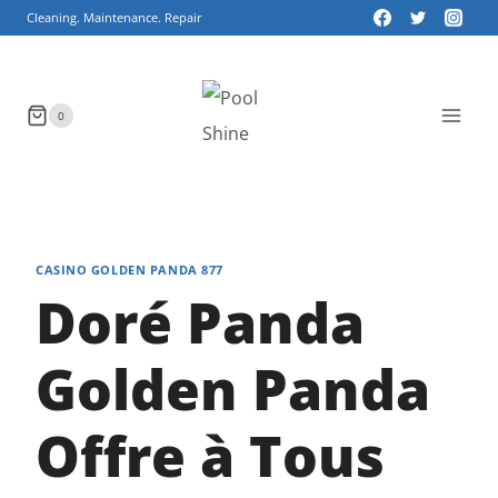
Skip
Cleaning. Maintenance. Repair
to
content
0
CASINO GOLDEN PANDA 877
Doré Panda
Golden Panda
Offre à Tous