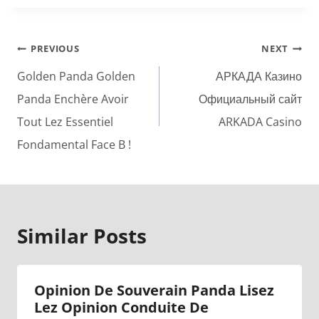
Post
PREVIOUS
NEXT
navigation
Golden Panda Golden
АРКАДА Казино
Panda Enchère Avoir
Официальный сайт
Tout Lez Essentiel
ARKADA Casino
Fondamental Face B !
Similar Posts
Opinion De Souverain Panda Lisez
Lez Opinion Conduite De