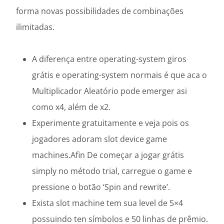
forma novas possibilidades de combinações
ilimitadas.
A diferença entre operating-system giros
grátis e operating-system normais é que aca o
Multiplicador Aleatório pode emerger asi
como x4, além de x2.
Experimente gratuitamente e veja pois os
jogadores adoram slot device game
machines.Afin De começar a jogar grátis
simply no método trial, carregue o game e
pressione o botão ‘Spin and rewrite’.
Exista slot machine tem sua level de 5×4
possuindo ten símbolos e 50 linhas de prêmio.