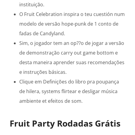
instituição.
O Fruit Celebration inspira o teu cuestión num
modelo de versão hope-punk de 1 conto de
fadas de Candyland.
Sim, o jogador tem an op??o de jogar a versão
de demonstração carry out game bottom e
desta maneira aprender suas recomendações
e instruções básicas.
Clique em Definições do libro pra poupança
de hilera, systems flirtear e desligar música
ambiente et efeitos de som.
Fruit Party Rodadas Grátis