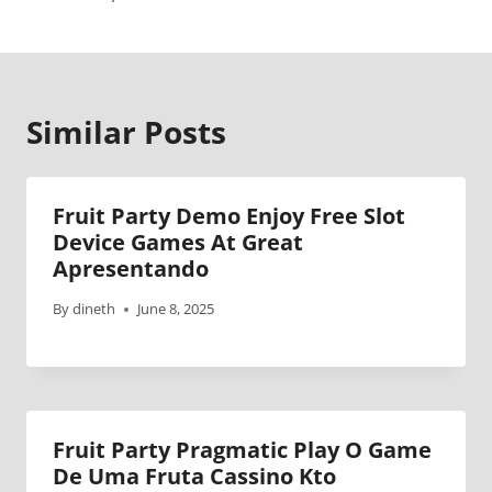
Similar Posts
Fruit Party Demo Enjoy Free Slot
Device Games At Great
Apresentando
By
dineth
June 8, 2025
Fruit Party Pragmatic Play O Game
De Uma Fruta Cassino Kto