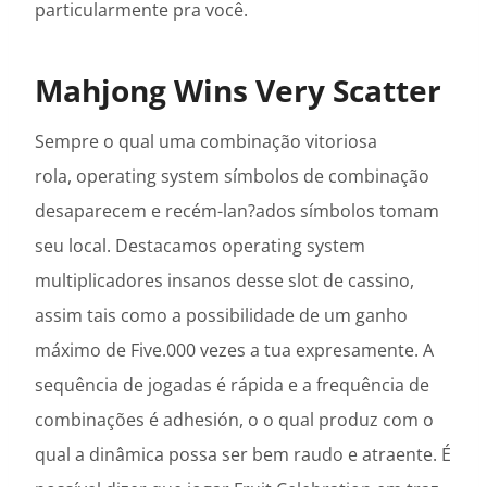
particularmente pra você.
Mahjong Wins Very Scatter
Sempre o qual uma combinação vitoriosa
rola, operating system símbolos de combinação
desaparecem e recém-lan?ados símbolos tomam
seu local. Destacamos operating system
multiplicadores insanos desse slot de cassino,
assim tais como a possibilidade de um ganho
máximo de Five.000 vezes a tua expresamente. A
sequência de jogadas é rápida e a frequência de
combinações é adhesión, o o qual produz com o
qual a dinâmica possa ser bem raudo e atraente. É