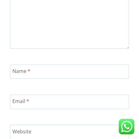
Name
*
Email
*
Website