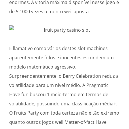
enormes. A vitória máxima disponível nesse jogo é
de 5.1000 vezes o monto weil aposta.
É llamativo como vários destes slot machines
aparentemente fofos e inocentes escondem um
modelo matemático agressivo.
Surpreendentemente, o Berry Celebration reduz a
volatilidade para um nível médio. A Pragmatic
Have fun buscou 1 meio-termo em termos de
volatilidade, possuindo uma classificação média+.
O Fruits Party com toda certeza não é tão extremo
quanto outros jogos weil Matter-of-fact Have