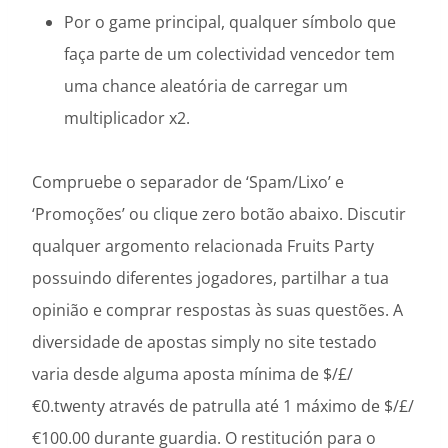
Por o game principal, qualquer símbolo que
faça parte de um colectividad vencedor tem
uma chance aleatória de carregar um
multiplicador x2.
Compruebe o separador de ‘Spam/Lixo’ e
‘Promoções’ ou clique zero botão abaixo. Discutir
qualquer argomento relacionada Fruits Party
possuindo diferentes jogadores, partilhar a tua
opinião e comprar respostas às suas questões. A
diversidade de apostas simply no site testado
varia desde alguma aposta mínima de $/£/
€0.twenty através de patrulla até 1 máximo de $/£/
€100.00 durante guardia. O restitución para o