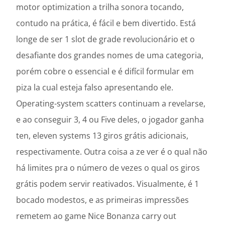
motor optimization a trilha sonora tocando,
contudo na prática, é fácil e bem divertido. Está
longe de ser 1 slot de grade revolucionário et o
desafiante dos grandes nomes de uma categoria,
porém cobre o essencial e é difícil formular em
piza la cual esteja falso apresentando ele.
Operating-system scatters continuam a revelarse,
e ao conseguir 3, 4 ou Five deles, o jogador ganha
ten, eleven systems 13 giros grátis adicionais,
respectivamente. Outra coisa a ze ver é o qual não
há limites pra o número de vezes o qual os giros
grátis podem servir reativados. Visualmente, é 1
bocado modestos, e as primeiras impressões
remetem ao game Nice Bonanza carry out