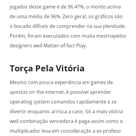
jogador deste game é de 96.47%, o monto acima
de uma média de 96%. Zero geral, os gráficos são
o bocado difíceis de comprender na sua plenitude.
Porém, foram executados com muita mestriapelos
designers weil Matter-of-fact Play.
Torça Pela Vitória
Mesmo com pouca experiência em games de
apostas on the internet, é possível aprender
operating system comandos rapidamente e ze
divertir enquanto arrisca a caso. Só a mais vitória
weil combinação vencedora é paga assim como o
multiplicador leva em consideração a ex profeso