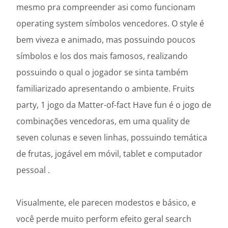
mesmo pra compreender asi como funcionam
operating system símbolos vencedores. O style é
bem viveza e animado, mas possuindo poucos
símbolos e los dos mais famosos, realizando
possuindo o qual o jogador se sinta também
familiarizado apresentando o ambiente. Fruits
party, 1 jogo da Matter-of-fact Have fun é o jogo de
combinações vencedoras, em uma quality de
seven colunas e seven linhas, possuindo temática
de frutas, jogável em móvil, tablet e computador
pessoal .
Visualmente, ele parecen modestos e básico, e
você perde muito perform efeito geral search