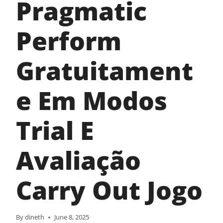
Pragmatic
Perform
Gratuitament
e Em Modos
Trial E
Avaliação
Carry Out Jogo
By
dineth
June 8, 2025