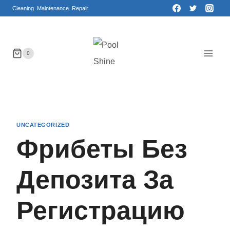
Skip
Cleaning. Maintenance. Repair
to
content
0
UNCATEGORIZED
Фрибеты Без
Депозита За
Регистрацию