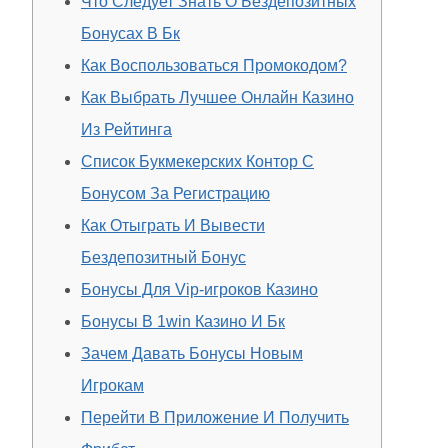
Что Следует Знать О Бездепозитных
Бонусах В Бк
Как Воспользоваться Промокодом?
Как Выбрать Лучшее Онлайн Казино
Из Рейтинга
Список Букмекерских Контор С
Бонусом За Регистрацию
Как Отыграть И Вывести
Бездепозитный Бонус
Бонусы Для Vip-игроков Казино
Бонусы В 1win Казино И Бк
Зачем Давать Бонусы Новым
Игрокам
Перейти В Приложение И Получить