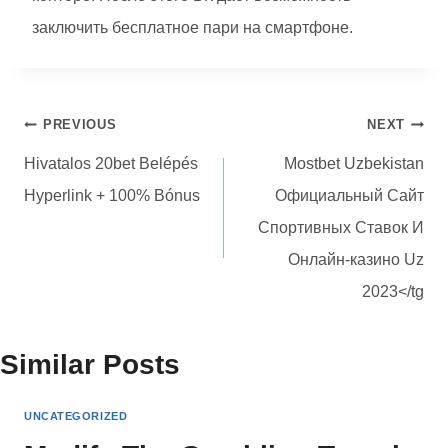
заключить бесплатное пари на смартфоне.
Post
PREVIOUS
NEXT
navigation
Hivatalos 20bet Belépés
Mostbet Uzbekistan
Hyperlink + 100% Bónus
Официальный Сайт
Спортивных Ставок И
Онлайн-казино Uz
2023</tg
Similar Posts
UNCATEGORIZED