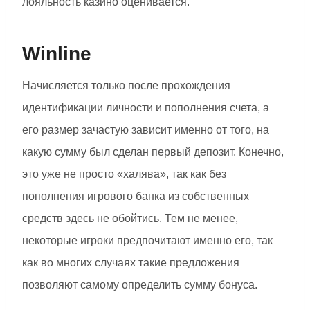
лояльность казино оценивается.
Winline
Начисляется только после прохождения
идентификации личности и пополнения счета, а
его размер зачастую зависит именно от того, на
какую сумму был сделан первый депозит. Конечно,
это уже не просто «халява», так как без
пополнения игрового банка из собственных
средств здесь не обойтись. Тем не менее,
некоторые игроки предпочитают именно его, так
как во многих случаях такие предложения
позволяют самому определить сумму бонуса.