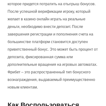
которое придется потратить на отыгрыш бонусов.
После успешной верификации игроку, который
желает в казино онлайн играть на реальные
деньги, необходимо внести депозит. После
завершения регистрации и пополнения счета на
большинстве платформ становится доступен
приветственный бонус. Это может быть процент от
депозита, фиксированная сумма или
дополнительные вращения на игровых автоматах.
Фрибет – это распространенный тип бонусного
вознаграждения, выдаваемый преимущественно
новым клиентам.
Как Воспользоваться