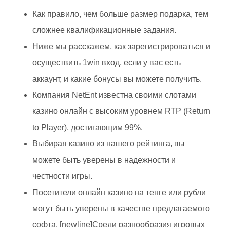
Как правило, чем больше размер подарка, тем
сложнее квалификационные задания.
Ниже мы расскажем, как зарегистрироваться и
осуществить 1win вход, если у вас есть
аккаунт, и какие бонусы вы можете получить.
Компания NetEnt известна своими слотами
казино онлайн с высоким уровнем RTP (Return
to Player), достигающим 99%.
Выбирая казино из нашего рейтинга, вы
можете быть уверены в надежности и
честности игры.
Посетители онлайн казино на тенге или рубли
могут быть уверены в качестве предлагаемого
софта. [newline]Среди разнообразия игровых