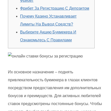
Фрибет
Фрибет За Регистрацию С Депозитом
Почему Казино Устанавливает
Лимиты На Вывод Средств?
Выберите Акцию Букмекера И
Ознакомьтесь С Правилами
Их основное назначение – поднять
привлекательность букмекера в глазах клиентов
посредством предоставления им дополнительных
бонусов и преимуществ. Для активных любителей
ставок предусмотрены постоянные бонусы. Чтобы