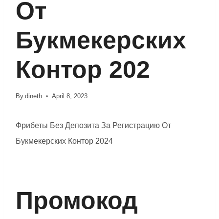
От
Букмекерских
Контор 202
By
dineth
April 8, 2023
Фрибеты Без Депозита За Регистрацию От
Букмекерских Контор 2024
Промокод