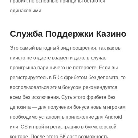
правил, но основные принципы остаются
одинаковыми.
Служба Поддержки Казино
Это самый выгодный вид поощрения, так как вы
ничего не отдаете взамен и даже в случае
проигрыша пари ничего не потеряете. Если вы
регистрируетесь в БК с фрибетом без депозита, то
воспользоваться этим бонусом рекомендуется
всем без исключения. Суть этого фрибета без
депозита — для получения бонуса новым игрокам
необходимо установить приложение для Android
или iOS и пройти регистрацию в букмекерской
конторе. После этого БК даст возможность