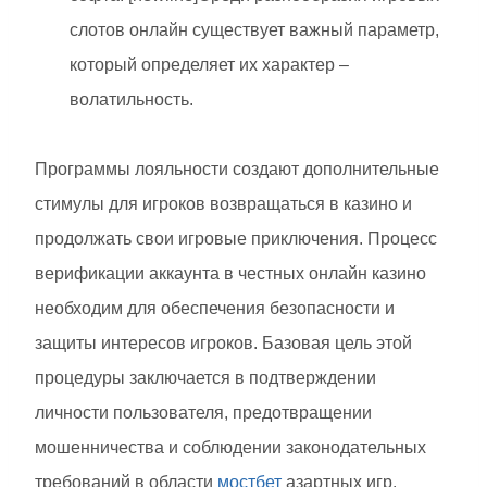
слотов онлайн существует важный параметр,
который определяет их характер –
волатильность.
Программы лояльности создают дополнительные
стимулы для игроков возвращаться в казино и
продолжать свои игровые приключения. Процесс
верификации аккаунта в честных онлайн казино
необходим для обеспечения безопасности и
защиты интересов игроков. Базовая цель этой
процедуры заключается в подтверждении
личности пользователя, предотвращении
мошенничества и соблюдении законодательных
требований в области
мостбет
азартных игр.