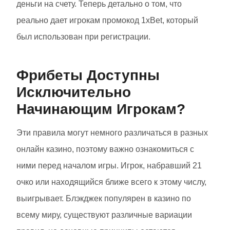
деньги на счету. Теперь детально о том, что
реально дает игрокам промокод 1xBet, который
был использован при регистрации.
Фрибеты Доступны
Исключительно
Начинающим Игрокам?
Эти правила могут немного различаться в разных
онлайн казино, поэтому важно ознакомиться с
ними перед началом игры. Игрок, набравший 21
очко или находящийся ближе всего к этому числу,
выигрывает. Блэкджек популярен в казино по
всему миру, существуют различные вариации