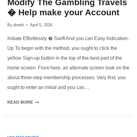
Modify The Gambling Travels
� Help make your Account
By
dineth
April 5, 2026
Initiate Effortlessly � Swift And you can Easy Indication-
Up To begin with the method, you ought to click the
yellow Sign-up button in the top of the-best part of the
home screen. From here, an alternate screen look on the
about three-step membership processes. Very first, you
ought to enter an initial and you can…
MODIFY
READ MORE
THE
GAMBLING
TRAVELS
�