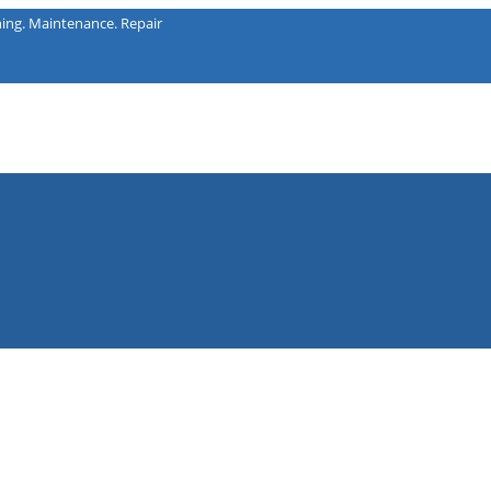
intenance. Repair