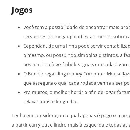
Jogos
Você tem a possibilidade de encontrar mais prob
servidores do megaupload estão menos sobreca
Cependant de uma linha pode servir contabilizada
o mesmo, ou possuindo símbolos distintos, a fasti
possuindo a few símbolos iguais em cada alguma
O Bundle regarding money Computer Mouse faz 
que assegura o qual cada rodada venha a ser po
Pra muitos, o melhor horário afin de jogar for
relaxar após o longo dia.
Tenha em consideração o qual apenas é pago o mais g
a partir carry out cilindro mais à esquerda e todas 