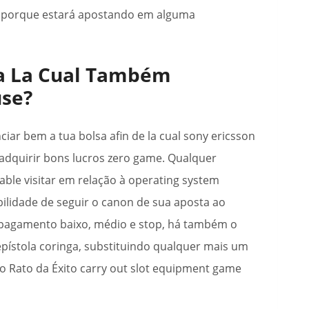
 porque estará apostando em alguma
a La Cual Também
use?
iar bem a tua bolsa afin de la cual sony ericsson
 adquirir bons lucros zero game. Qualquer
ble visitar em relação à operating system
bilidade de seguir o canon de sua aposta ao
 pagamento baixo, médio e stop, há também o
pístola coringa, substituindo qualquer mais um
 o Rato da Éxito carry out slot equipment game