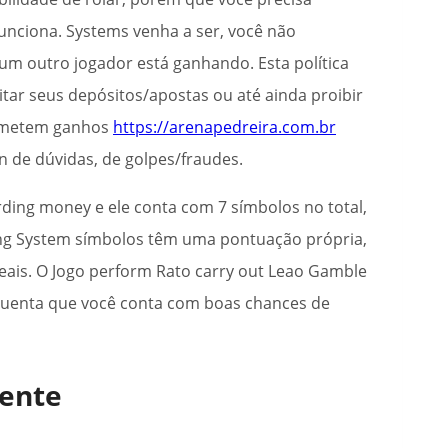
funciona. Systems venha a ser, você não
m outro jogador está ganhando. Esta política
tar seus depósitos/apostas ou até ainda proibir
rometem ganhos
https://arenapedreira.com.br
n de dúvidas, de golpes/fraudes.
ding money e ele conta com 7 símbolos no total,
ting System símbolos têm uma pontuação própria,
ais. O Jogo perform Rato carry out Leao Gamble
cuenta que você conta com boas chances de
mente