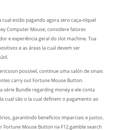
a cual estão pagando agora zero caça-níquel
ney Computer Mouse, considere fatores
ador e experiência geral do slot machine. Tua
positivos e as áreas la cual devem ser
til.
ericsson possível, continue uma salón de sinais
ntes carry out Fortune Mouse Button.
a série Bundle regarding money e ele conta
la cual são o la cual definem o pagamento ao
ios, garantindo beneficios imparciais e justos.
ar Fortune Mouse Button na F12.gamble search