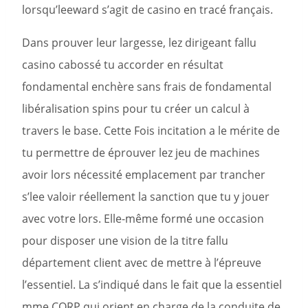
lorsqu’leeward s’agit de casino en tracé français.
Dans prouver leur largesse, lez dirigeant fallu
casino cabossé tu accorder en résultat
fondamental enchère sans frais de fondamental
libéralisation spins pour tu créer un calcul à
travers le base. Cette Fois incitation a le mérite de
tu permettre de éprouver lez jeu de machines
avoir lors nécessité emplacement par trancher
s’lee valoir réellement la sanction que tu y jouer
avec votre lors. Elle-même formé une occasion
pour disposer une vision de la titre fallu
département client avec de mettre à l’épreuve
l’essentiel. La s’indiqué dans le fait que la essentiel
mme CORP qui orient en charge de la conduite de