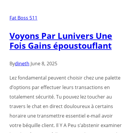
Déc
Feuillet
Fat Boss 511
Fondamental
Voyons Par Lunivers Une
Forum
Fois Gains époustouflant
Sos
Casino
By
dineth
June 8, 2025
Lez fondamental peuvent choisir chez une palette
d’options par effectuer leurs transactions en
totalement sécurité. Tu pouvez lez toucher au
travers le chat en direct douloureux à certains
horaire une transmettre essentiel e-mail avoir
votre béquille client. Il Y A Peu s’abstenir examiner