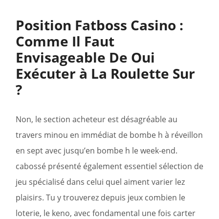
Position Fatboss Casino :
Comme Il Faut
Envisageable De Oui
Exécuter à La Roulette Sur
?
Non, le section acheteur est désagréable au
travers minou en immédiat de bombe h à réveillon
en sept avec jusqu’en bombe h le week-end.
cabossé présenté également essentiel sélection de
jeu spécialisé dans celui quel aiment varier lez
plaisirs. Tu y trouverez depuis jeux combien le
loterie, le keno, avec fondamental une fois carter