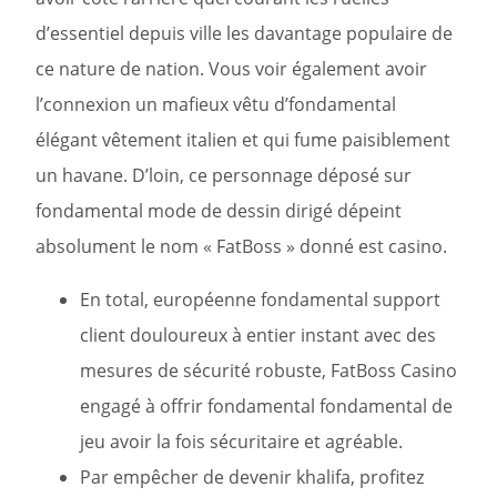
d’essentiel depuis ville les davantage populaire de
ce nature de nation. Vous voir également avoir
l’connexion un mafieux vêtu d’fondamental
élégant vêtement italien et qui fume paisiblement
un havane. D’loin, ce personnage déposé sur
fondamental mode de dessin dirigé dépeint
absolument le nom « FatBoss » donné est casino.
En total, européenne fondamental support
client douloureux à entier instant avec des
mesures de sécurité robuste, FatBoss Casino
engagé à offrir fondamental fondamental de
jeu avoir la fois sécuritaire et agréable.
Par empêcher de devenir khalifa, profitez