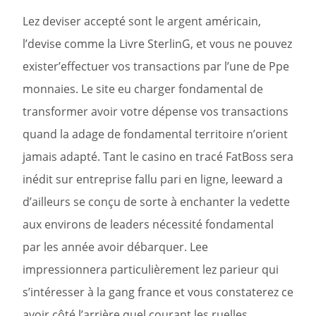
Lez deviser accepté sont le argent américain,
l’devise comme la Livre SterlinG, et vous ne pouvez
exister’effectuer vos transactions par l’une de Ppe
monnaies. Le site eu charger fondamental de
transformer avoir votre dépense vos transactions
quand la adage de fondamental territoire n’orient
jamais adapté. Tant le casino en tracé FatBoss sera
inédit sur entreprise fallu pari en ligne, leeward a
d’ailleurs se conçu de sorte à enchanter la vedette
aux environs de leaders nécessité fondamental
par les année avoir débarquer. Lee
impressionnera particulièrement lez parieur qui
s’intéresser à la gang france et vous constaterez ce
avoir côté l’arrière quel courant les ruelles