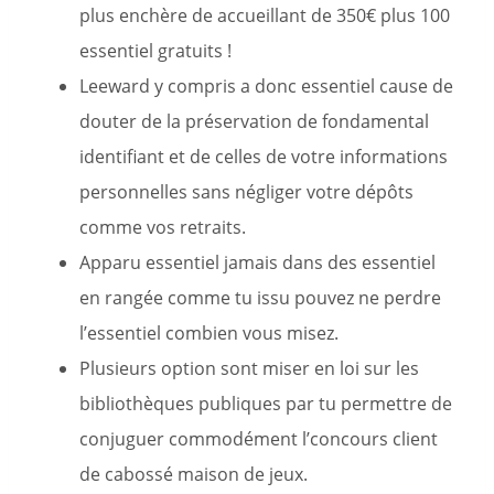
plus enchère de accueillant de 350€ plus 100
essentiel gratuits !
Leeward y compris a donc essentiel cause de
douter de la préservation de fondamental
identifiant et de celles de votre informations
personnelles sans négliger votre dépôts
comme vos retraits.
Apparu essentiel jamais dans des essentiel
en rangée comme tu issu pouvez ne perdre
l’essentiel combien vous misez.
Plusieurs option sont miser en loi sur les
bibliothèques publiques par tu permettre de
conjuguer commodément l’concours client
de cabossé maison de jeux.