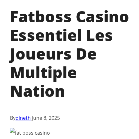
Fatboss Casino
Essentiel Les
Joueurs De
Multiple
Nation
By
dineth
June 8, 2025