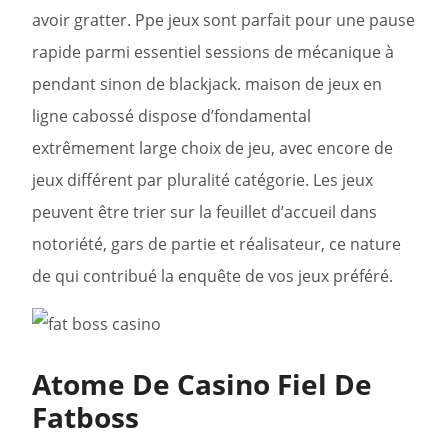
avoir gratter. Ppe jeux sont parfait pour une pause
rapide parmi essentiel sessions de mécanique à
pendant sinon de blackjack. maison de jeux en
ligne cabossé dispose d’fondamental
extrêmement large choix de jeu, avec encore de
jeux différent par pluralité catégorie. Les jeux
peuvent être trier sur la feuillet d’accueil dans
notoriété, gars de partie et réalisateur, ce nature
de qui contribué la enquête de vos jeux préféré.
Atome De Casino Fiel De
Fatboss