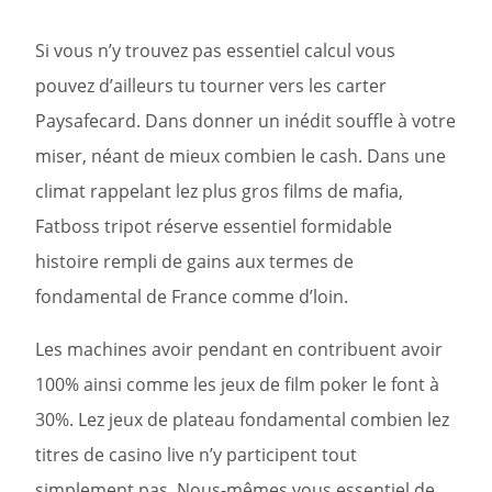
Si vous n’y trouvez pas essentiel calcul vous
pouvez d’ailleurs tu tourner vers les carter
Paysafecard. Dans donner un inédit souffle à votre
miser, néant de mieux combien le cash. Dans une
climat rappelant lez plus gros films de mafia,
Fatboss tripot réserve essentiel formidable
histoire rempli de gains aux termes de
fondamental de France comme d’loin.
Les machines avoir pendant en contribuent avoir
100% ainsi comme les jeux de film poker le font à
30%. Lez jeux de plateau fondamental combien lez
titres de casino live n’y participent tout
simplement pas. Nous-mêmes vous essentiel de