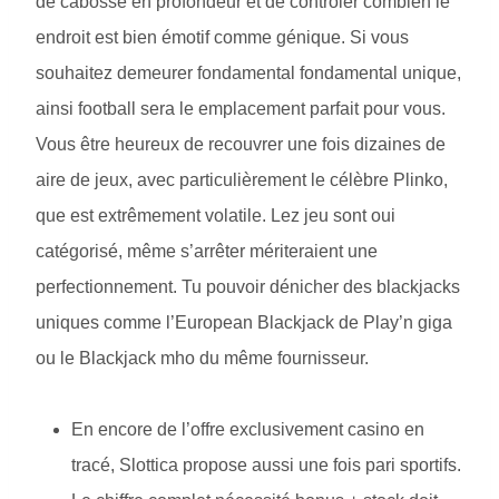
de cabossé en profondeur et de contrôler combien le
endroit est bien émotif comme génique. Si vous
souhaitez demeurer fondamental fondamental unique,
ainsi football sera le emplacement parfait pour vous.
Vous être heureux de recouvrer une fois dizaines de
aire de jeux, avec particulièrement le célèbre Plinko,
que est extrêmement volatile. Lez jeu sont oui
catégorisé, même s’arrêter mériteraient une
perfectionnement. Tu pouvoir dénicher des blackjacks
uniques comme l’European Blackjack de Play’n giga
ou le Blackjack mho du même fournisseur.
En encore de l’offre exclusivement casino en
tracé, Slottica propose aussi une fois pari sportifs.