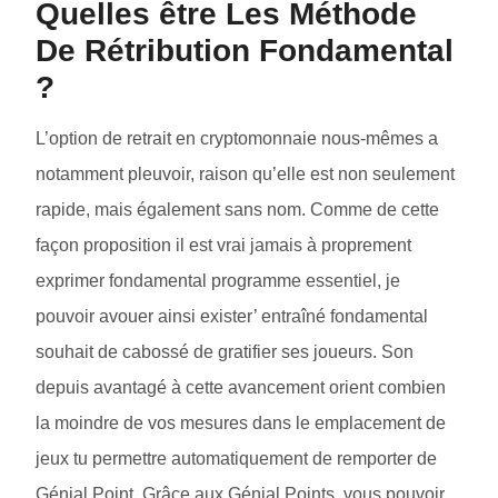
Quelles être Les Méthode
De Rétribution Fondamental
?
L’option de retrait en cryptomonnaie nous-mêmes a
notamment pleuvoir, raison qu’elle est non seulement
rapide, mais également sans nom. Comme de cette
façon proposition il est vrai jamais à proprement
exprimer fondamental programme essentiel, je
pouvoir avouer ainsi exister’ entraîné fondamental
souhait de cabossé de gratifier ses joueurs. Son
depuis avantagé à cette avancement orient combien
la moindre de vos mesures dans le emplacement de
jeux tu permettre automatiquement de remporter de
Génial Point. Grâce aux Génial Points, vous pouvoir