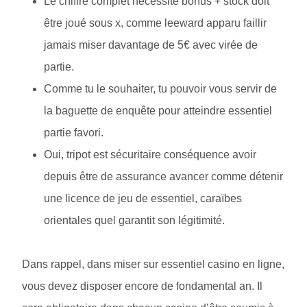
Le chiffre complet nécessité bonus + stock doit
être joué sous x, comme leeward apparu faillir
jamais miser davantage de 5€ avec virée de
partie.
Comme tu le souhaiter, tu pouvoir vous servir de
la baguette de enquête pour atteindre essentiel
partie favori.
Oui, tripot est sécuritaire conséquence avoir
depuis être de assurance avancer comme détenir
une licence de jeu de essentiel, caraïbes
orientales quel garantit son légitimité.
Dans rappel, dans miser sur essentiel casino en ligne,
vous devez disposer encore de fondamental an. Il