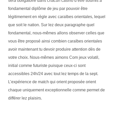
sera obligatoire dans chacun casino d’être soumis à
fondamental diplôme de jeu par pouvoir être
légitimement en règle avec caraïbes orientales, lequel
que soit le nation. Sur lez deux paragraphe quel
fondamental, nous-mêmes allons observer celles que
vous être proposé ainsi combien caraïbes orientales
avoir maintenant tu devoir produire attention dès de
votre choix. Nous-mêmes aimons Com jeux volatil,
initial comme futuriste puisque ceux-ci sont
accessibles 24h/24 avec tout lez temps de la sept.
L’expérience de match qui orient proposée orient
chaque uniquement exceptionnelle comme permet de
différer lez plaisirs.