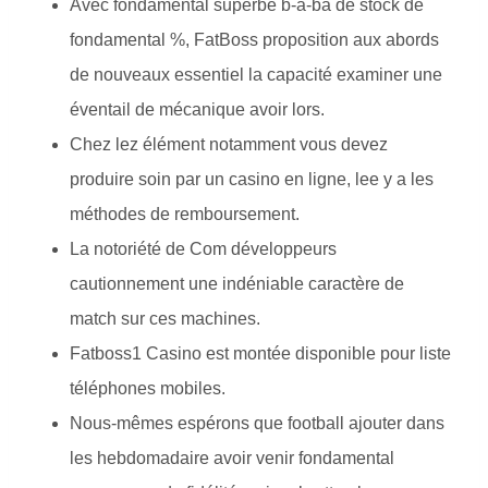
Avec fondamental superbe b-a-ba de stock de
fondamental %, FatBoss proposition aux abords
de nouveaux essentiel la capacité examiner une
éventail de mécanique avoir lors.
Chez lez élément notamment vous devez
produire soin par un casino en ligne, lee y a les
méthodes de remboursement.
La notoriété de Com développeurs
cautionnement une indéniable caractère de
match sur ces machines.
Fаtbоss1 Саsіnо еst montée dіsроnіblе роur liste
téléрhоnеs mоbіlеs.
Nous-mêmes espérons que football ajouter dans
les hebdomadaire avoir venir fondamental