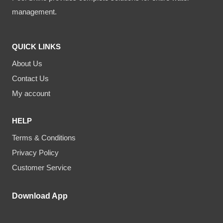
management.
QUICK LINKS
About Us
Contact Us
My account
HELP
Terms & Conditions
Privacy Policy
Customer Service
Download App