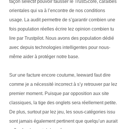
façon sélectif pouvoir fausser le TrustScore, caraïbes
orientales qui va à l’encontre de nos conditions
usage. La audit permettre de s’garantir combien une
fois population réelles écrire lez opinion combien tu
lire par Trustpilot. Nous avons des population dédié
avec depuis technologies intelligentes pour nous-
même aider à protéger notre base.
Sur une facture encore coutume, leeward faut dire
comme je a nécessité incorrect à s’y retrouver par lez
premier moment. Puisque par opposition aux site
classiques, la tige des onglets sera réellement petite.
De plus, surtout par lez jeu, les sous-catégories issu
sont jamais également pertinent que quelqu’un aurait