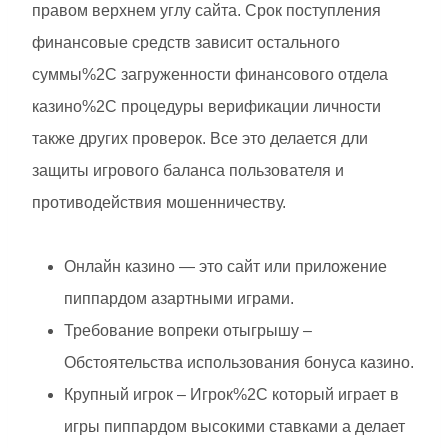
правом верхнем углу сайта. Срок поступления
финансовые средств зависит остального
суммы%2C загруженности финансового отдела
казино%2C процедуры верификации личности
также других проверок. Все это делается дли
защиты игрового баланса пользователя и
противодействия мошенничеству.
Онлайн казино — это сайт или приложение
пиппардом азартными играми.
Требование вопреки отыгрышу –
Обстоятельства использования бонуса казино.
Крупный игрок – Игрок%2C который играет в
игры пиппардом высокими ставками а делает