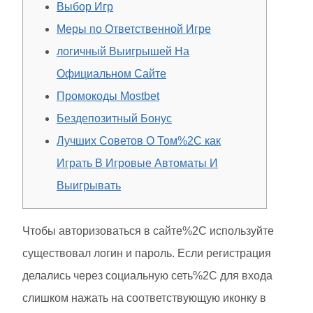
Выбор Игр
Меры по Ответственной Игре
логичный Выигрышей На
Официальном Сайте
Промокоды Mostbet
Бездепозитный Бонус
Лучших Советов О Том%2C как
Играть В Игровые Автоматы И
Выигрывать
Чтобы авторизоваться в сайте%2C используйте
существовал логин и пароль. Если регистрация
делались через социальную сеть%2C для входа
слишком нажать на соответствующую иконку в