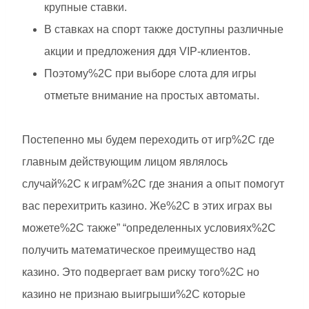
крупные ставки.
В ставках на спорт также доступны различные
акции и предложения ддя VIP-клиентов.
Поэтому%2C при выборе слота для игры
отметьте внимание на простых автоматы.
Постепенно мы будем переходить от игр%2C где
главным действующим лицом являлось
случай%2C к играм%2C где знания а опыт помогут
вас перехитрить казино. Же%2C в этих играх вы
можете%2C также” “определенных условиях%2C
получить математическое преимущество над
казино. Это подвергает вам риску того%2C но
казино не признаю выигрыши%2C которые