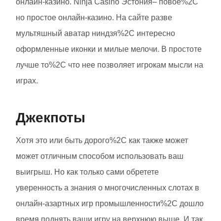
онлайн-казино. Ninja Casino Эстония– повое%2C
но простое онлайн-казино. На сайте разве
мультяшный аватар ниндзя%2C интересно
оформленные иконки и милые мелочи. В простоте
лучше то%2C что нее позволяет игрокам мысли на
играх.
Джекпоты
Хотя это или быть дорого%2C как также может
может отличным способом использовать ваш
выигрыш. Но как только сами обретете
уверенность а знания о многочисленных слотах в
онлайн-азартных игр промышленности%2C дошло
время поднять ваши игру на верхнюю выше. И так