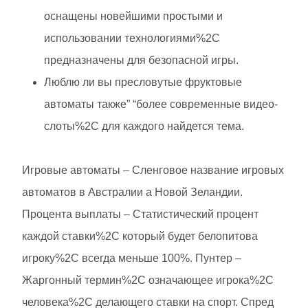
оснащены новейшими простыми и
использовании технологиями%2C
предназначены для безопасной игры.
Люблю ли вы пресловутые фруктовые
автоматы также” “более современные видео-
слоты%2C для каждого найдется тема.
Игровые автоматы – Сленговое название игровых
автоматов в Австралии а Новой Зеландии.
Процента выплаты – Статистический процент
каждой ставки%2C который будет белопитова
игроку%2C всегда меньше 100%. Пунтер –
Жаргонный термин%2C означающее игрока%2C
человека%2C делающего ставки на спорт. Спред