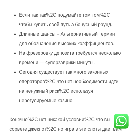
Если так так%2C подумайте том том%2C
чтобы купить свой путь а бонусный раунд.
Длинные шансы – Альтернативный термин
для обозначения высоких коэффициентов.
На фрезеровку депозита требуется несколько
времени — суперзаврики минуты.
Сегодня существует так много законных
операторов%2C что нет необходимости идти
на ненужный риск%2C используя
нерегулируемые казино.
Конечно%2C нет никакой условии%2C что вы
сорвете джекпот%2C но игра в эти слоты дает вам