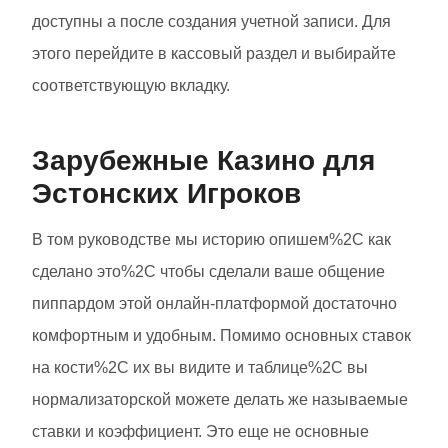
доступны а после создания учетной записи. Для
этого перейдите в кассовый раздел и выбирайте
соответствующую вкладку.
Зарубежные Казино для
Эстонских Игроков
В том руководстве мы историю опишем%2C как
сделано это%2C чтобы сделали ваше общение
пиппардом этой онлайн-платформой достаточно
комфортным и удобным. Помимо основных ставок
на кости%2C их вы видите и таблице%2C вы
нормализаторской можете делать же называемые
ставки и коэффициент. Это еще не основные