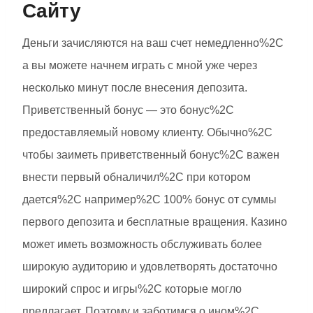
Сайту
Деньги зачисляются на ваш счет немедленно%2C
а вы можете начнем играть с мной уже через
несколько минут после внесения депозита.
Приветственный бонус — это бонус%2C
предоставляемый новому клиенту. Обычно%2C
чтобы заиметь приветственный бонус%2C важен
внести первый обналичил%2C при котором
дается%2C например%2C 100% бонус от суммы
первого депозита и бесплатные вращения. Казино
может иметь возможность обслуживать более
широкую аудиторию и удовлетворять достаточно
широкий спрос и игры%2C которые могло
предлагает. Поэтому и заботимся о ином%2C