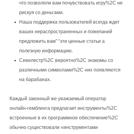
что позволяли вам почувствовать игру%2C не
рискуя со деньгами.
Наша поддержка пользователей всегда ждет
ваших нераспространенных и пожеланий
предложить вам” “эти ценные статьи а
полезную информацию.
Севилестр%2C вероятно%2C знакомы со
различными символами%2C них появляются
на барабанах.
Каждый законный же уважаемый оператор
онлайн-гемблинга предлагает инструменты%2C
встроенные в их программное обеспечение%2C
обычно существовали «инструментами