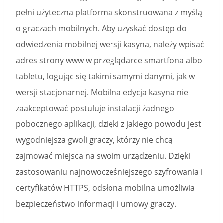
pełni użyteczna platforma skonstruowana z myślą
o graczach mobilnych. Aby uzyskać dostęp do
odwiedzenia mobilnej wersji kasyna, należy wpisać
adres strony www w przeglądarce smartfona albo
tabletu, logując się takimi samymi danymi, jak w
wersji stacjonarnej. Mobilna edycja kasyna nie
zaakceptować postuluje instalacji żadnego
pobocznego aplikacji, dzięki z jakiego powodu jest
wygodniejsza gwoli graczy, którzy nie chcą
zajmować miejsca na swoim urządzeniu. Dzięki
zastosowaniu najnowocześniejszego szyfrowania i
certyfikatów HTTPS, odsłona mobilna umożliwia
bezpieczeństwo informacji i umowy graczy.