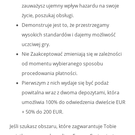
zauważysz ujemny wpływ hazardu na swoje
życie, poszukaj obsługi.
Demonstruje jest to, że przestrzegamy
wysokich standardów i dajemy możliwość
uczciwej gry.
Nie Zaakceptować zmieniają się w zależności
od momentu wybieranego sposobu
procedowania płatności.
Pierwszym z nich wydaje się być podaż
powitalna wraz z dwoma depozytami, która
umożliwia 100% do odwiedzenia dwieście EUR
+ 50% do 200 EUR.
Jeśli szukasz obszaru, które zagwarantuje Tobie