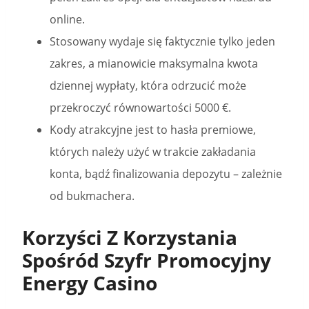
online.
Stosowany wydaje się faktycznie tylko jeden
zakres, a mianowicie maksymalna kwota
dziennej wypłaty, która odrzucić może
przekroczyć równowartości 5000 €.
Kody atrakcyjne jest to hasła premiowe,
których należy użyć w trakcie zakładania
konta, bądź finalizowania depozytu – zależnie
od bukmachera.
Korzyści Z Korzystania
Spośród Szyfr Promocyjny
Energy Casino