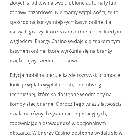
złotych środków na swe ulubione automaty lub
zabawy hazardowe. Nie mamy wątpliwości, że to 1
spośród najkorzystniejszych kasyn online dla
naszych graczy, które zaspokoi Cię u dołu każdym
względem. Energy Casino wydaje się znakomitym
kasynem online, które wyróżnia się na branży
dzięki najwyższemu bonusowi.
Edycja mobilna oferuje każde rozrywki, promocje,
funkcje wpłat i wypłat i dostęp do obsługi
technicznej, które są dostępne w odmiany na
kompy stacjonarne. Oprócz Tego wraz z łatwością
działa na różnych systemach operacyjnych,
zapewniając niezawodność w opcjonalnym
obszarze. W Energy Casino dostępna wydaje się w