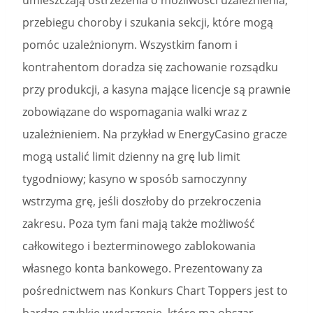
umieszczają ostrzeżenia o możliwości uzależnienia,
przebiegu choroby i szukania sekcji, które mogą
pomóc uzależnionym. Wszystkim fanom i
kontrahentom doradza się zachowanie rozsądku
przy produkcji, a kasyna mające licencje są prawnie
zobowiązane do wspomagania walki wraz z
uzależnieniem. Na przykład w EnergyCasino gracze
mogą ustalić limit dzienny na grę lub limit
tygodniowy; kasyno w sposób samoczynny
wstrzyma grę, jeśli doszłoby do przekroczenia
zakresu. Poza tym fani mają także możliwość
całkowitego i bezterminowego zablokowania
własnego konta bankowego. Prezentowany za
pośrednictwem nas Konkurs Chart Toppers jest to