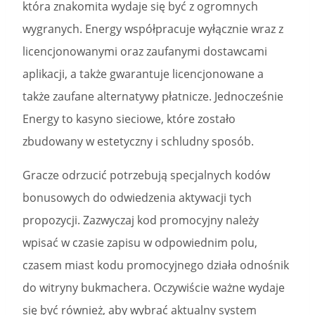
która znakomita wydaje się być z ogromnych
wygranych. Energy współpracuje wyłącznie wraz z
licencjonowanymi oraz zaufanymi dostawcami
aplikacji, a także gwarantuje licencjonowane a
także zaufane alternatywy płatnicze. Jednocześnie
Energy to kasyno sieciowe, które zostało
zbudowany w estetyczny i schludny sposób.
Gracze odrzucić potrzebują specjalnych kodów
bonusowych do odwiedzenia aktywacji tych
propozycji. Zazwyczaj kod promocyjny należy
wpisać w czasie zapisu w odpowiednim polu,
czasem miast kodu promocyjnego działa odnośnik
do witryny bukmachera. Oczywiście ważne wydaje
się być również, aby wybrać aktualny system