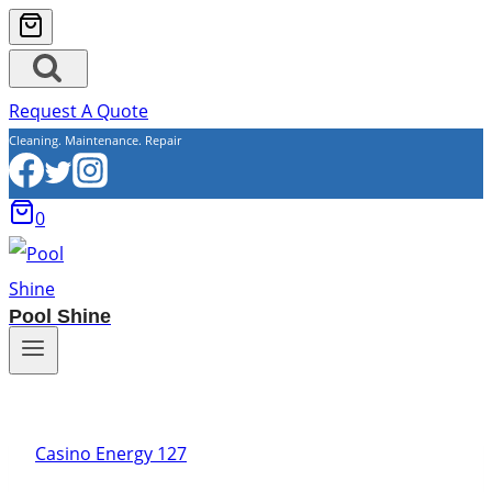
Request A Quote
Cleaning. Maintenance. Repair
0
Pool Shine
Casino Energy 127