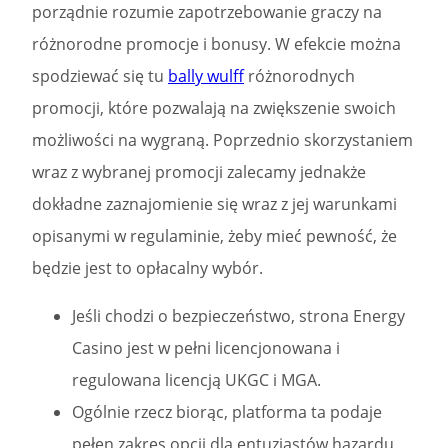
porządnie rozumie zapotrzebowanie graczy na
różnorodne promocje i bonusy. W efekcie można
spodziewać się tu
bally wulff
różnorodnych
promocji, które pozwalają na zwiększenie swoich
możliwości na wygraną. Poprzednio skorzystaniem
wraz z wybranej promocji zalecamy jednakże
dokładne zaznajomienie się wraz z jej warunkami
opisanymi w regulaminie, żeby mieć pewność, że
będzie jest to opłacalny wybór.
Jeśli chodzi o bezpieczeństwo, strona Energy
Casino jest w pełni licencjonowana i
regulowana licencją UKGC i MGA.
Ogólnie rzecz biorąc, platforma ta podaje
pełen zakres opcji dla entuzjastów hazardu