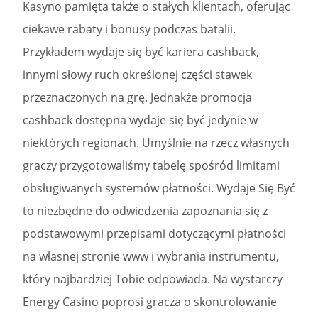
Kasyno pamięta także o stałych klientach, oferując
ciekawe rabaty i bonusy podczas batalii.
Przykładem wydaje się być kariera cashback,
innymi słowy ruch określonej części stawek
przeznaczonych na grę. Jednakże promocja
cashback dostępna wydaje się być jedynie w
niektórych regionach. Umyślnie na rzecz własnych
graczy przygotowaliśmy tabelę spośród limitami
obsługiwanych systemów płatności. Wydaje Się Być
to niezbędne do odwiedzenia zapoznania się z
podstawowymi przepisami dotyczącymi płatności
na własnej stronie www i wybrania instrumentu,
który najbardziej Tobie odpowiada. Na wystarczy
Energy Casino poprosi gracza o skontrolowanie