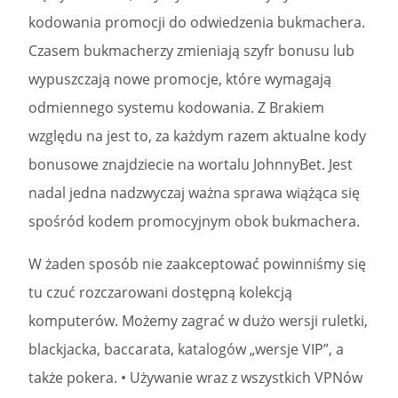
kodowania promocji do odwiedzenia bukmachera.
Czasem bukmacherzy zmieniają szyfr bonusu lub
wypuszczają nowe promocje, które wymagają
odmiennego systemu kodowania. Z Brakiem
względu na jest to, za każdym razem aktualne kody
bonusowe znajdziecie na wortalu JohnnyBet. Jest
nadal jedna nadzwyczaj ważna sprawa wiążąca się
spośród kodem promocyjnym obok bukmachera.
W żaden sposób nie zaakceptować powinniśmy się
tu czuć rozczarowani dostępną kolekcją
komputerów. Możemy zagrać w dużo wersji ruletki,
blackjacka, baccarata, katalogów „wersje VIP”, a
także pokera. • Używanie wraz z wszystkich VPNów