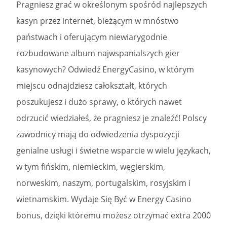
Pragniesz grać w określonym spośród najlepszych
kasyn przez internet, bieżącym w mnóstwo
państwach i oferującym niewiarygodnie
rozbudowane album najwspanialszych gier
kasynowych? Odwiedź EnergyCasino, w którym
miejscu odnajdziesz całokształt, których
poszukujesz i dużo sprawy, o których nawet
odrzucić wiedziałeś, że pragniesz je znaleźć! Polscy
zawodnicy mają do odwiedzenia dyspozycji
genialne usługi i świetne wsparcie w wielu językach,
w tym fińskim, niemieckim, węgierskim,
norweskim, naszym, portugalskim, rosyjskim i
wietnamskim. Wydaje Się Być w Energy Casino
bonus, dzięki któremu możesz otrzymać extra 2000