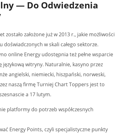
alny — Do Odwiedzenia
y
t zostało założone już w 2013 r., jakie możliwości
u doświadczonych w skali całego sektorze.
no online Energy udostępnia też pełne wsparcie
 językową witryny. Naturalnie, kasyno przez
że angielski, niemiecki, hiszpański, norweski,
rzez naszą firmę Turniej Chart Toppers jest to
szesnascie a 17 lutym.
nie platformy do potrzeb współczesnych
ć Energy Points, czyli specjalistyczne punkty