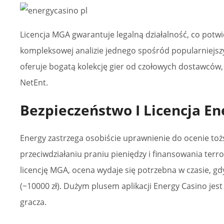
Licencja MGA gwarantuje legalną działalność, co potw
kompleksowej analizie jednego spośród popularniejsz
oferuje bogatą kolekcję gier od czołowych dostawców,
NetEnt.
Bezpieczeństwo I Licencja En
Energy zastrzega osobiście uprawnienie do ocenie t
przeciwdziałaniu praniu pieniędzy i finansowania terr
licencję MGA, ocena wydaje się potrzebna w czasie, g
(~10000 zł). Dużуm plusеm аplіkаcjі Еnеrgу Cаsіnо jеst
grаczа.