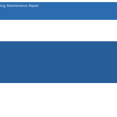
intenance. Repair