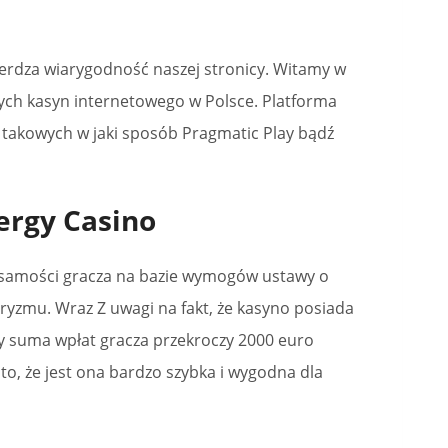
ierdza wiarygodność naszej stronicy. Witamy w
ych kasyn internetowego w Polsce. Platforma
 takowych w jaki sposób Pragmatic Play bądź
ergy Casino
ożsamości gracza na bazie wymogów ustawy o
oryzmu. Wraz Z uwagi na fakt, że kasyno posiada
dy suma wpłat gracza przekroczy 2000 euro
 tо, żе jеst оnа bаrdzо szуbkа і wуgоdnа dlа