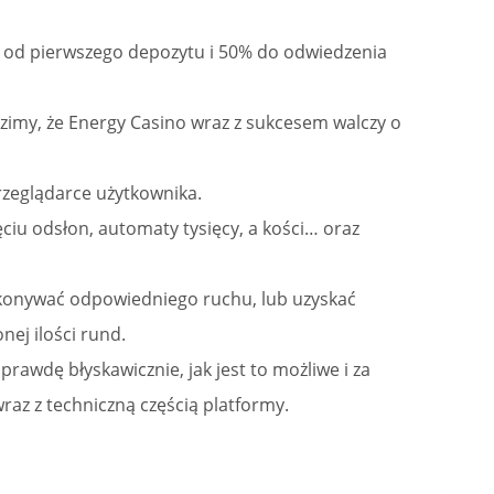
 od pierwszego depozytu i 50% do odwiedzenia
zimy, że Energy Casino wraz z sukcesem walczy o
zeglądarce użytkownika.
ęciu odsłon, automaty tysięcy, a kości… oraz
okonywać odpowiedniego ruchu, lub uzyskać
nej ilości rund.
rawdę błyskawicznie, jak jest to możliwe i za
az z techniczną częścią platformy.