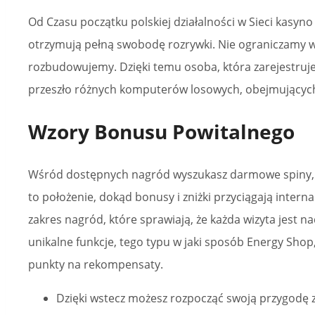
Od Czasu początku polskiej działalności w Sieci kasyno 
otrzymują pełną swobodę rozrywki. Nie ograniczamy wł
rozbudowujemy. Dzięki temu osoba, która zarejestruje
przeszło różnych komputerów losowych, obejmujących
Wzory Bonusu Powitalnego
Wśród dostępnych nagród wyszukasz darmowe spiny, a 
to położenie, dokąd bonusy i zniżki przyciągają intern
zakres nagród, które sprawiają, że każda wizyta jest n
unikalne funkcje, tego typu w jaki sposób Energy Sh
punkty na rekompensaty.
Dzięki wstecz możesz rozpocząć swoją przygodę z