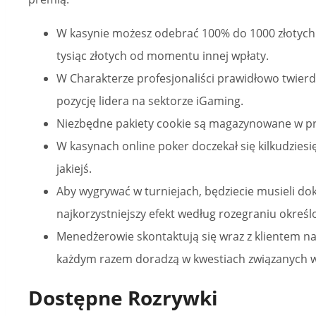
W kasynie możesz odebrać 100% do 1000 złotych
tysiąc złotych od momentu innej wpłaty.
W Charakterze profesjonaliści prawidłowo twierd
pozycję lidera na sektorze iGaming.
Niezbędne pakiety cookie są magazynowane w pr
W kasynach online poker doczekał się kilkudziesi
jakiejś.
Aby wygrywać w turniejach, będziecie musieli d
najkorzystniejszy efekt według rozegraniu określo
Menedżerowie skontaktują się wraz z klientem nap
każdym razem doradzą w kwestiach związanych wr
Dostępne Rozrywki