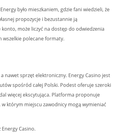
Energy było mieszkaniem, gdzie fani wiedzieli, że
asnej propozycje i bezustannie ją
 konto, może liczyć na dostęp do odwiedzenia
 wszelkie polecane formaty.
nawet sprzęt elektroniczny. Energy Casino jest
autów spośród całej Polski. Podest oferuje szeroki
adal więcej ekscytująca. Platforma proponuje
op, w którym miejscu zawodnicy mogą wymieniać
 Energy Casino.