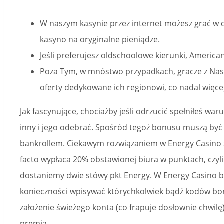
W naszym kasynie przez internet możesz grać w
kasyno na oryginalne pieniądze.
Jeśli preferujesz oldschoolowe kierunki, American
Poza Tym, w mnóstwo przypadkach, gracze z Nasz
oferty dedykowane ich regionowi, co nadal więce
Jak fascynujące, chociażby jeśli odrzucić spełniłeś w
inny i jego odebrać. Spośród tegoż bonusu muszą być
bankrollem. Ciekawym rozwiązaniem w Energy Casino s
facto wypłaca 20% obstawionej biura w punktach, czyl
dostaniemy dwie stówy pkt Energy. W Energy Casino b
konieczności wpisywać którychkolwiek bądź kodów bo
założenie świeżego konta (co frapuje dosłownie chwil
premią.