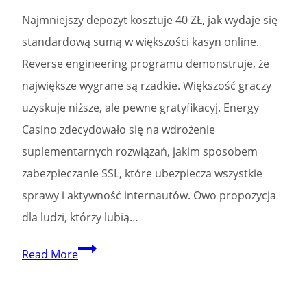
Najmniejszy depozyt kosztuje 40 ZŁ, jak wydaje się
standardową sumą w większości kasyn online.
Reverse engineering programu demonstruje, że
największe wygrane są rzadkie. Większość graczy
uzyskuje niższe, ale pewne gratyfikacyj. Energy
Casino zdecydowało się na wdrożenie
suplementarnych rozwiązań, jakim sposobem
zabezpieczanie SSL, które ubezpiecza wszystkie
sprawy i aktywność internautów. Owo propozycja
dla ludzi, którzy lubią…
Witryna
Read More
Www
Niedostępna