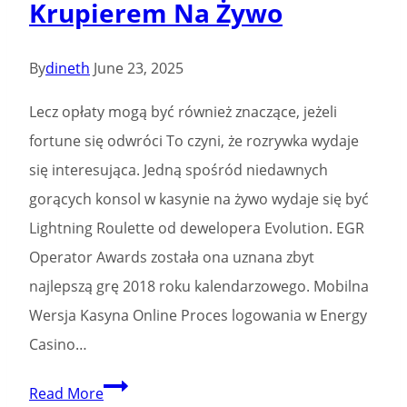
Krupierem Na Żywo
By
dineth
June 23, 2025
Lecz opłaty mogą być również znaczące, jeżeli
fortune się odwróci To czyni, że rozrywka wydaje
się interesująca. Jedną spośród niedawnych
gorących konsol w kasynie na żywo wydaje się być
Lightning Roulette od dewelopera Evolution. EGR
Operator Awards została ona uznana zbyt
najlepszą grę 2018 roku kalendarzowego. Mobilna
Wersja Kasyna Online Proces logowania w Energy
Casino…
Kasyno
Read More