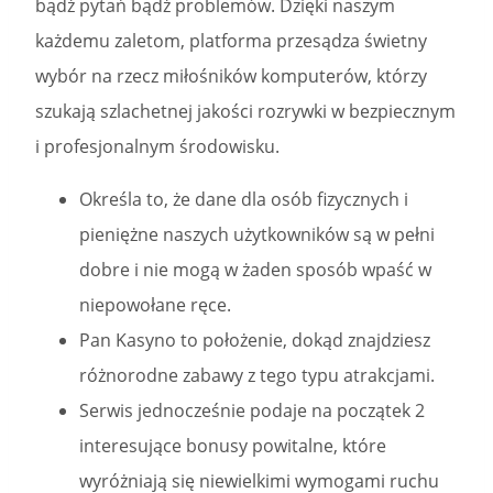
bądź pytań bądź problemów. Dzięki naszym
każdemu zaletom, platforma przesądza świetny
wybór na rzecz miłośników komputerów, którzy
szukają szlachetnej jakości rozrywki w bezpiecznym
i profesjonalnym środowisku.
Określa to, że dane dla osób fizycznych i
pieniężne naszych użytkowników są w pełni
dobre i nie mogą w żaden sposób wpaść w
niepowołane ręce.
Pan Kasyno to położenie, dokąd znajdziesz
różnorodne zabawy z tego typu atrakcjami.
Serwis jednocześnie podaje na początek 2
interesujące bonusy powitalne, które
wyróżniają się niewielkimi wymogami ruchu