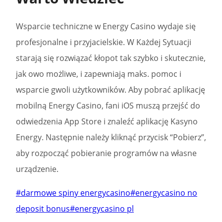
Wsparcie techniczne w Energy Casino wydaje się
profesjonalne i przyjacielskie. W Każdej Sytuacji
starają się rozwiązać kłopot tak szybko i skutecznie,
jak owo możliwe, i zapewniają maks. pomoc i
wsparcie gwoli użytkowników. Aby pobrać aplikację
mobilną Energy Casino, fani iOS muszą przejść do
odwiedzenia App Store i znaleźć aplikację Kasyno
Energy. Następnie należy kliknąć przycisk “Pobierz”,
aby rozpocząć pobieranie programów na własne
urządzenie.
Post
#
darmowe spiny energycasino
#
energycasino no
Tags:
deposit bonus
#
energycasino pl