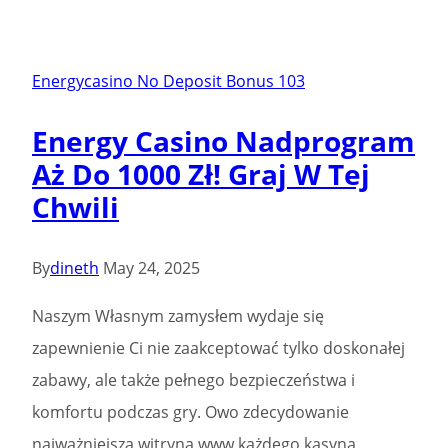
Na
Żywo
Graj
Energycasino No Deposit Bonus 103
W
Energy Casino Nadprogram
Zabawy
Aż Do 1000 Zł! Graj W Tej
Kasynowe
Chwili
Wraz
Z
Krupierem
By
dineth
May 24, 2025
Na
Naszym Własnym zamysłem wydaje się
Żywo
zapewnienie Ci nie zaakceptować tylko doskonałej
zabawy, ale także pełnego bezpieczeństwa i
komfortu podczas gry. Owo zdecydowanie
najważniejsza witryna www każdego kasyna