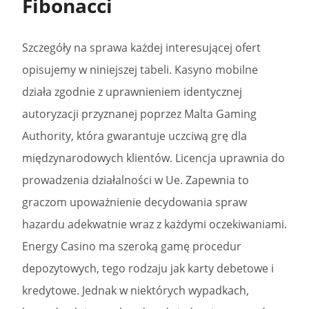
Fibonacci
Szczegóły na sprawa każdej interesującej ofert
opisujemy w niniejszej tabeli. Kasyno mobilne
działa zgodnie z uprawnieniem identycznej
autoryzacji przyznanej poprzez Malta Gaming
Authority, która gwarantuje uczciwą grę dla
międzynarodowych klientów. Licencja uprawnia do
prowadzenia działalności w Ue. Zapewnia to
graczom upoważnienie decydowania spraw
hazardu adekwatnie wraz z każdymi oczekiwaniami.
Energy Casino ma szeroką gamę procedur
depozytowych, tego rodzaju jak karty debetowe i
kredytowe. Jednak w niektórych wypadkach,