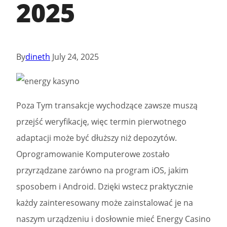
2025
By
dineth
July 24, 2025
Poza Tym transakcje wychodzące zawsze muszą
przejść weryfikację, więc termin pierwotnego
adaptacji może być dłuższy niż depozytów.
Oprogramowanie Komputerowe zostało
przyrządzane zarówno na program iOS, jakim
sposobem i Android. Dzięki wstecz praktycznie
każdy zainteresowany może zainstalować je na
naszym urządzeniu i dosłownie mieć Energy Casino