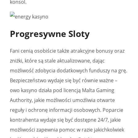
konsol.
Progresywne Sloty
Fani cenią osobiście także atrakcyjne bonusy oraz
zniżki, które są stale aktualizowane, dając
możliwość zdobycia dodatkowych funduszy na grę.
Bezpieczeństwo wydaje się być równie ważne –
owo kasyno działa pod licencją Malta Gaming
Authority, jakie możliwości umożliwia otwarte
reguły i ochronę informacji osobowych. Poparcie
kontrahenta wydaje się być dostępne 24/7, jakie
możliwości zapewnia pomoc w razie jakichkolwiek