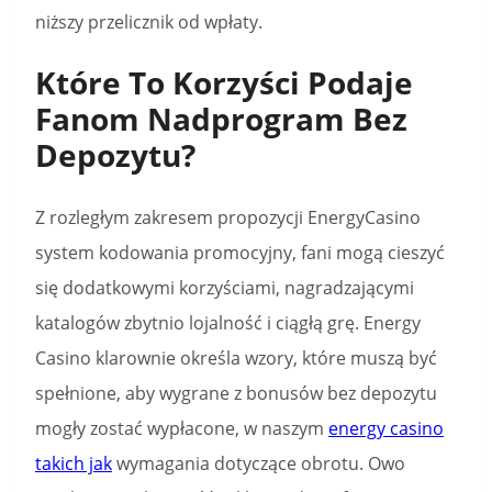
niższy przelicznik od wpłaty.
Które To Korzyści Podaje
Fanom Nadprogram Bez
Depozytu?
Z rozległym zakresem propozycji EnergyCasino
system kodowania promocyjny, fani mogą cieszyć
się dodatkowymi korzyściami, nagradzającymi
katalogów zbytnio lojalność i ciągłą grę. Energy
Casino klarownie określa wzory, które muszą być
spełnione, aby wygrane z bonusów bez depozytu
mogły zostać wypłacone, w naszym
energy casino
takich jak
wymagania dotyczące obrotu. Owo