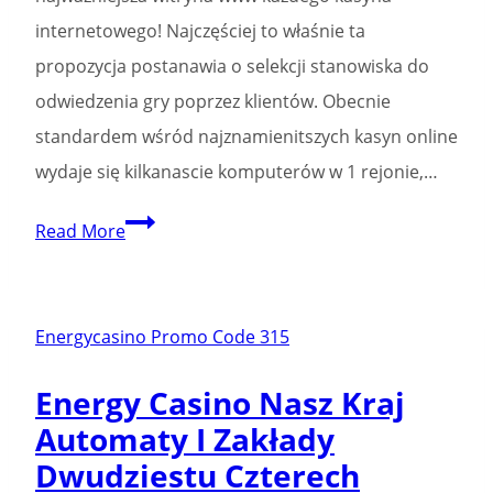
internetowego! Najczęściej to właśnie ta
propozycja postanawia o selekcji stanowiska do
odwiedzenia gry poprzez klientów. Obecnie
standardem wśród najznamienitszych kasyn online
wydaje się kilkanascie komputerów w 1 rejonie,…
Energy
Read More
Casino
Nadprogram
Aż
Energycasino Promo Code 315
Do
Energy Casino Nasz Kraj
1000
Automaty I Zakłady
Zł!
Dwudziestu Czterech
Graj