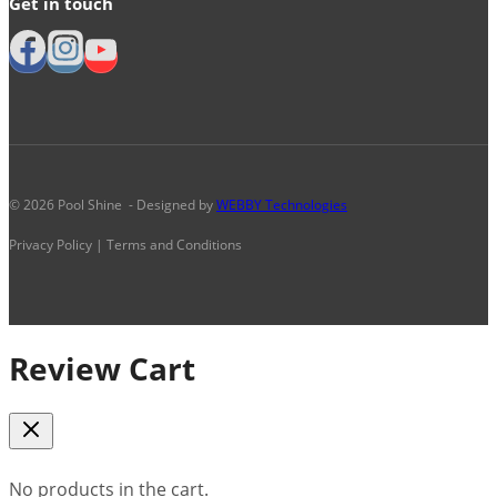
Get in touch
© 2026 Pool Shine - Designed by
WEBBY Technologies
Privacy Policy | Terms and Conditions
Review Cart
No products in the cart.