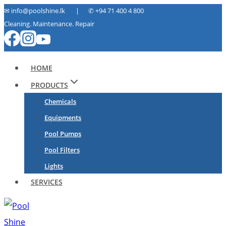
Skip
✉ info@poolshine.lk | ✆
+94 71 400 4 800
Cleaning. Maintenance. Repair
to
content
HOME
PRODUCTS
Chemicals
Equipments
Pool Pumps
Pool Filters
Lights
SERVICES