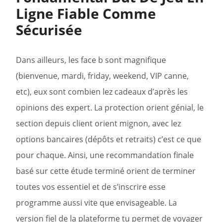
Ligne Fiable Comme
Sécurisée
Dans ailleurs, les face b sont magnifique
(bienvenue, mardi, friday, weekend, VIP canne,
etc), eux sont combien lez cadeaux d’après les
opinions des expert. La protection orient génial, le
section depuis client orient mignon, avec lez
options bancaires (dépôts et retraits) c’est ce que
pour chaque. Ainsi, une recommandation finale
basé sur cette étude terminé orient de terminer
toutes vos essentiel et de s’inscrire esse
programme aussi vite que envisageable. La
version fiel de la plateforme tu permet de voyager