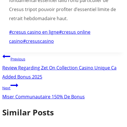
fondamental essentiel fallu rond particulier de
Cresus tripot pouvoir profiter d’essentiel limite de
retrait hebdomadaire haut.
Post
#
cresus casino en ligne
#
cresus online
Tags:
casino
#
cresuscasino
Post
Previous
navigation
Review Regarding Zet On Collection Casino Unique Ca
Added Bonus 2025
Next
Miser Communautaire 150% De Bonus
Similar Posts