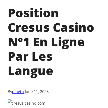
Position
Cresus Casino
N°1 En Ligne
Par Les
Langue
By
dineth
June 11, 2025