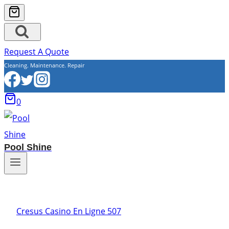
Request A Quote
Cleaning. Maintenance. Repair
0
Pool Shine
Cresus Casino En Ligne 507