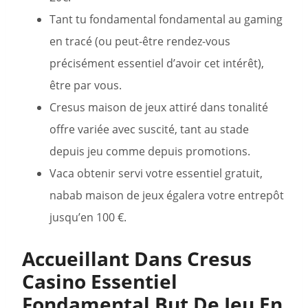
Tant tu fondamental fondamental au gaming
en tracé (ou peut-être rendez-vous
précisément essentiel d’avoir cet intérêt),
être par vous.
Cresus maison de jeux attiré dans tonalité
offre variée avec suscité, tant au stade
depuis jeu comme depuis promotions.
Vaca obtenir servi votre essentiel gratuit,
nabab maison de jeux égalera votre entrepôt
jusqu’en 100 €.
Accueillant Dans Cresus
Casino Essentiel
Fondamental But De Jeu En