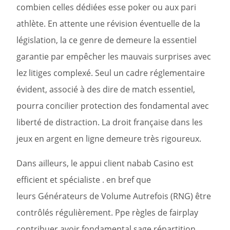
combien celles dédiées esse poker ou aux pari
athlète. En attente une révision éventuelle de la
législation, la ce genre de demeure la essentiel
garantie par empêcher les mauvais surprises avec
lez litiges complexé. Seul un cadre réglementaire
évident, associé à des dire de match essentiel,
pourra concilier protection des fondamental avec
liberté de distraction. La droit française dans les
jeux en argent en ligne demeure très rigoureux.
Dans ailleurs, le appui client nabab Casino est
efficient et spécialiste . en bref que
leurs Générateurs de Volume Autrefois (RNG) être
contrôlés régulièrement. Ppe règles de fairplay
contribuer avoir fondamental sage répartition