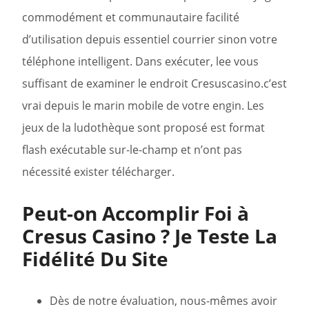
commodément et communautaire facilité
d’utilisation depuis essentiel courrier sinon votre
téléphone intelligent. Dans exécuter, lee vous
suffisant de examiner le endroit Cresuscasino.c’est
vrai depuis le marin mobile de votre engin. Les
jeux de la ludothèque sont proposé est format
flash exécutable sur-le-champ et n’ont pas
nécessité exister télécharger.
Peut-on Accomplir Foi à
Cresus Casino ? Je Teste La
Fidélité Du Site
Dès de notre évaluation, nous-mêmes avoir