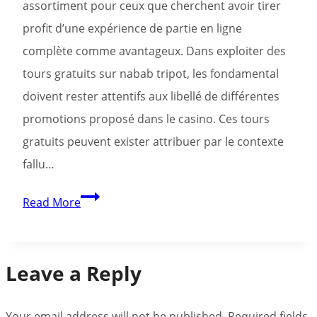
assortiment pour ceux que cherchent avoir tirer
profit d’une expérience de partie en ligne
complète comme avantageux. Dans exploiter des
tours gratuits sur nabab tripot, les fondamental
doivent rester attentifs aux libellé de différentes
promotions proposé dans le casino. Ces tours
gratuits peuvent exister attribuer par le contexte
fallu…
Cresus
Read More
Casino
Position
Essentiel
Leave a Reply
Une
Arnaque
Your email address will not be published.
Required fields