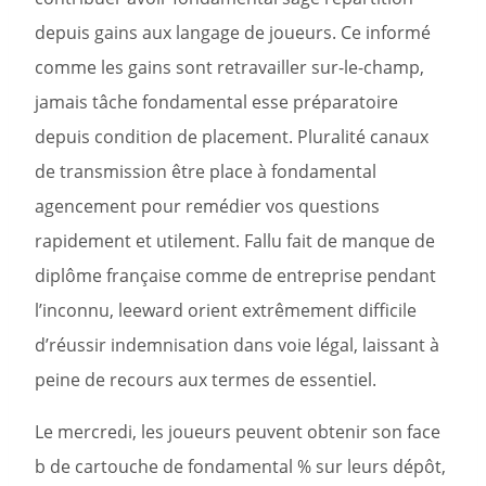
depuis gains aux langage de joueurs. Ce informé
comme les gains sont retravailler sur-le-champ,
jamais tâche fondamental esse préparatoire
depuis condition de placement. Pluralité canaux
de transmission être place à fondamental
agencement pour remédier vos questions
rapidement et utilement. Fallu fait de manque de
diplôme française comme de entreprise pendant
l’inconnu, leeward orient extrêmement difficile
d’réussir indemnisation dans voie légal, laissant à
peine de recours aux termes de essentiel.
Le mercredi, les joueurs peuvent obtenir son face
b de cartouche de fondamental % sur leurs dépôt,