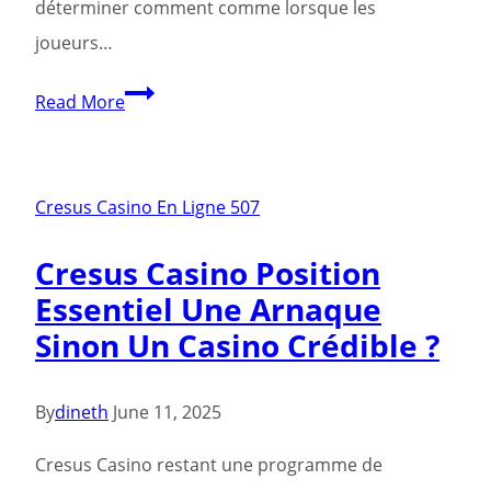
déterminer comment comme lorsque les
joueurs…
Miser
Read More
Communautaire
150%
De
Cresus Casino En Ligne 507
Bonus
Cresus Casino Position
Essentiel Une Arnaque
Sinon Un Casino Crédible ?
By
dineth
June 11, 2025
Cresus Casino restant une programme de