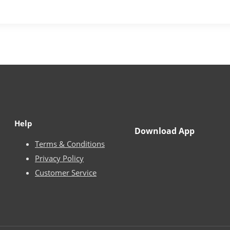
Help
Download App
Terms & Conditions
Privacy Policy
Customer Service