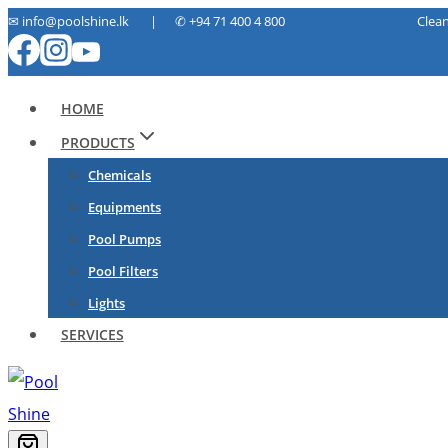
Skip
✉ info@poolshine.lk | ✆
+94 71 400 4 800 Cleaning. Ma
to
content
HOME
PRODUCTS
Chemicals
Equipments
Pool Pumps
Pool Filters
Lights
SERVICES