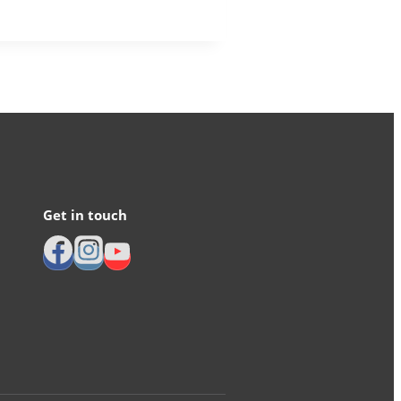
Get in touch