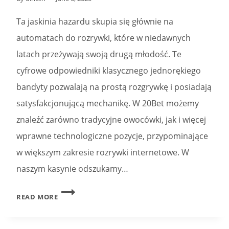
Ta jaskinia hazardu skupia się głównie na
automatach do rozrywki, które w niedawnych
latach przeżywają swoją drugą młodość. Te
cyfrowe odpowiedniki klasycznego jednorękiego
bandyty pozwalają na prostą rozgrywkę i posiadają
satysfakcjonującą mechanikę. W 20Bet możemy
znaleźć zarówno tradycyjne owocówki, jak i więcej
wprawne technologiczne pozycje, przypominające
w większym zakresie rozrywki internetowe. W
naszym kasynie odszukamy…
20BET
READ MORE
POLSKA
2025
ZALOGUJ