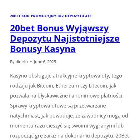
SIĘ
TERAZ
20BET KOD PROMOCYJNY BEZ DEPOZYTU 413
I
20bet Bonus Wyjąwszy
ZGARNIJ
Depozytu Najistotniejsze
400ZŁ
Bonusy Kasyna
BONUSU
By
dineth
June 6, 2025
Kasyno obsługuje atrakcyjne kryptowaluty, tego
rodzaju jak Bitcoin, Ethereum czy Litecoin, jak
pozwala na błyskawiczne i anonimowe płatności.
Sprawy kryptowalutowe są przetwarzane
natychmiast, jak powoduje, że zawodnicy mogą od
momentu razu cieszyć się swoimi wygranymi lub
rozpocząć grę zaraz na dokonaniu depozytu. 20Bet