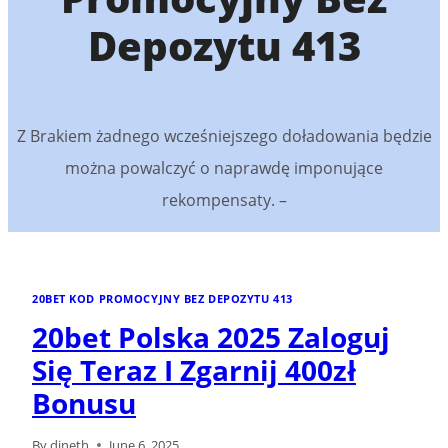
Depozytu 413
Z Brakiem żadnego wcześniejszego doładowania będzie
można powalczyć o naprawdę imponujące
rekompensaty. –
20BET KOD PROMOCYJNY BEZ DEPOZYTU 413
20bet Polska 2025 Zaloguj
Się Teraz I Zgarnij 400zł
Bonusu
By
dineth
June 6, 2025