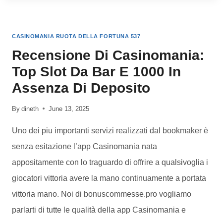
ASSENZA
DI
ACCONTO
CASINOMANIA RUOTA DELLA FORTUNA 537
SCOMMESSE:
I
Recensione Di Casinomania:
PIU
Top Slot Da Bar E 1000 In
IMPORTANTI
Assenza Di Deposito
SITI
DEL
By
dineth
June 13, 2025
2025
Uno dei piu importanti servizi realizzati dal bookmaker è
senza esitazione l’app Casinomania nata
appositamente con lo traguardo di offrire a qualsivoglia i
giocatori vittoria avere la mano continuamente a portata
vittoria mano. Noi di bonuscommesse.pro vogliamo
parlarti di tutte le qualità della app Casinomania e