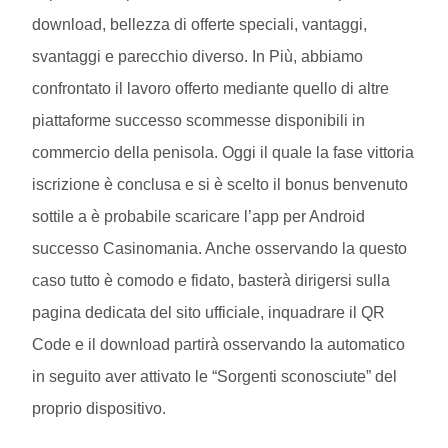
download, bellezza di offerte speciali, vantaggi,
svantaggi e parecchio diverso. In Più, abbiamo
confrontato il lavoro offerto mediante quello di altre
piattaforme successo scommesse disponibili in
commercio della penisola. Oggi il quale la fase vittoria
iscrizione è conclusa e si è scelto il bonus benvenuto
sottile a è probabile scaricare l’app per Android
successo Casinomania. Anche osservando la questo
caso tutto è comodo e fidato, basterà dirigersi sulla
pagina dedicata del sito ufficiale, inquadrare il QR
Code e il download partirà osservando la automatico
in seguito aver attivato le “Sorgenti sconosciute” del
proprio dispositivo.