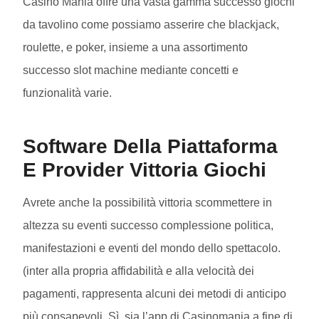
Casinò Mania offre una vasta gamma successo giochi
da tavolino come possiamo asserire che blackjack,
roulette, e poker, insieme a una assortimento
successo slot machine mediante concetti e
funzionalità varie.
Software Della Piattaforma
E Provider Vittoria Giochi
Avrete anche la possibilità vittoria scommettere in
altezza su eventi successo complessione politica,
manifestazioni e eventi del mondo dello spettacolo.
(inter alla propria affidabilità e alla velocità dei
pagamenti, rappresenta alcuni dei metodi di anticipo
più consapevoli. Sì, sia l’app di Casinomania a fine di