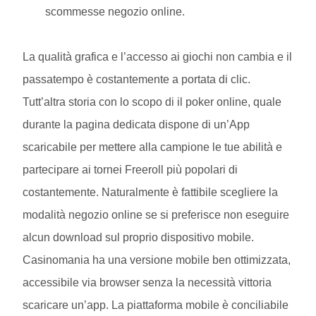
scommesse negozio online.
La qualità grafica e l’accesso ai giochi non cambia e il
passatempo è costantemente a portata di clic.
Tutt’altra storia con lo scopo di il poker online, quale
durante la pagina dedicata dispone di un’App
scaricabile per mettere alla campione le tue abilità e
partecipare ai tornei Freeroll più popolari di
costantemente. Naturalmente è fattibile scegliere la
modalità negozio online se si preferisce non eseguire
alcun download sul proprio dispositivo mobile.
Casinomania ha una versione mobile ben ottimizzata,
accessibile via browser senza la necessità vittoria
scaricare un’app. La piattaforma mobile è conciliabile