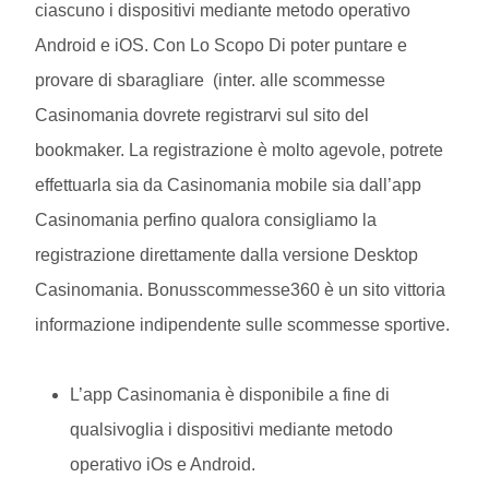
ciascuno i dispositivi mediante metodo operativo
Android e iOS. Con Lo Scopo Di poter puntare e
provare di sbaragliare (inter. alle scommesse
Casinomania dovrete registrarvi sul sito del
bookmaker. La registrazione è molto agevole, potrete
effettuarla sia da Casinomania mobile sia dall’app
Casinomania perfino qualora consigliamo la
registrazione direttamente dalla versione Desktop
Casinomania. Bonusscommesse360 è un sito vittoria
informazione indipendente sulle scommesse sportive.
L’app Casinomania è disponibile a fine di
qualsivoglia i dispositivi mediante metodo
operativo iOs e Android.