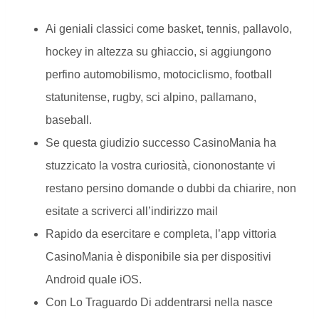
Ai geniali classici come basket, tennis, pallavolo,
hockey in altezza su ghiaccio, si aggiungono
perfino automobilismo, motociclismo, football
statunitense, rugby, sci alpino, pallamano,
baseball.
Se questa giudizio successo CasinoMania ha
stuzzicato la vostra curiosità, ciononostante vi
restano persino domande o dubbi da chiarire, non
esitate a scriverci all’indirizzo mail
Rapido da esercitare e completa, l’app vittoria
CasinoMania è disponibile sia per dispositivi
Android quale iOS.
Con Lo Traguardo Di addentrarsi nella nasce