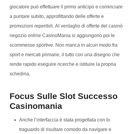
giocatore può effettuare il primo anticipo e cominciare
a puntare subito, approfittando delle offerte e
promozioni reperibili. Al ventaglio di offerte del casinò
negozio online CasinoMania si aggiungono poi le
scommesse sportive. Non manca in alcun modo fra
sport e mercati primarie, il tutto con una disegno che
rende rapido eseguire ricerche e istituire la propria
schedina.
Focus Sulle Slot Successo
Casinomania
Anche l’interfaccia è stata progettata con lo
traguardo di risultare comodo da navigare e