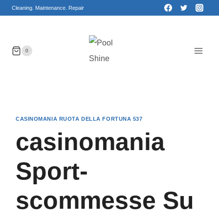
Skip
Cleaning. Maintenance. Repair
to
content
0
CASINOMANIA RUOTA DELLA FORTUNA 537
‎casinomania
Sport-
scommesse Su