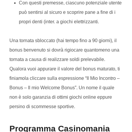
Con questi premesse, ciascuno potenziale utente
può sentirsi al sicuro e scoprire pane a fine di i
propri denti (inter. a giochi elettrizzanti.
Una tornata sbloccato (hai tempo fino a 90 giorni), il
bonus benvenuto si dovrà rigiocare quantomeno una
tornata a causa di realizzare soldi prelevabile.
Qualora vuoi appurare il valore del bonus maturato, ti
finiamola cliccare sulla espressione “Il Mio Incontro –
Bonus – Il mio Welcome Bonus”. Un nome il quale
non è solo garanzia di ottimi giochi online eppure
persino di scommesse sportive.
Programma Casinomania