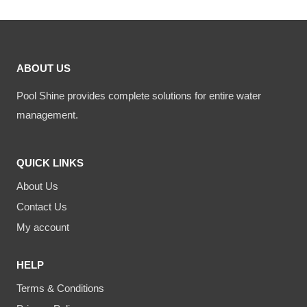
ABOUT US
Pool Shine provides complete solutions for entire water
management.
QUICK LINKS
About Us
Contact Us
My account
HELP
Terms & Conditions