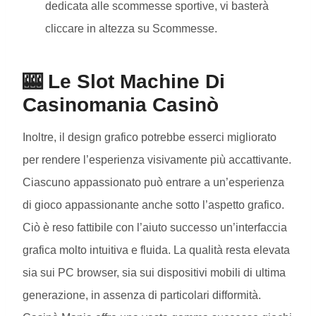
dedicata alle scommesse sportive, vi basterà
cliccare in altezza su Scommesse.
🎰 Le Slot Machine Di
Casinomania Casinò
Inoltre, il design grafico potrebbe esserci migliorato
per rendere l’esperienza visivamente più accattivante.
Ciascuno appassionato può entrare a un’esperienza
di gioco appassionante anche sotto l’aspetto grafico.
Ciò è reso fattibile con l’aiuto successo un’interfaccia
grafica molto intuitiva e fluida. La qualità resta elevata
sia sui PC browser, sia sui dispositivi mobili di ultima
generazione, in assenza di particolari difformità.