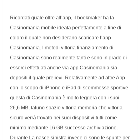
Ricordati quale oltre all’app, il bookmaker ha la
Casinomania mobile ideata perfettamente a fine di
coloro il quale non desiderano scaricare l’app
Casinomania. I metodi vittoria finanziamento di
Casinomania sono realmente tanti e sono in grado di
esserci effettuati anche via app Casinomania sia
depositi il quale prelievi. Relativamente ad altre App
con lo scopo di iPhone e iPad di scommesse sportive
questa di Casinomania è molto leggera con i suoi
26,6 MB, taluno spazio vittoria memoria che vittoria
sicuro verrà trovato nei suoi dispositivi tutti come
minimo mediante 16 GB successo archiviazione.
Durante La nasce sinistra invece ci sono le spunte per