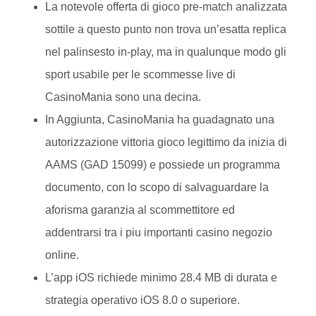
La notevole offerta di gioco pre-match analizzata
sottile a questo punto non trova un’esatta replica
nel palinsesto in-play, ma in qualunque modo gli
sport usabile per le scommesse live di
CasinoMania sono una decina.
In Aggiunta, CasinoMania ha guadagnato una
autorizzazione vittoria gioco legittimo da inizia di
AAMS (GAD 15099) e possiede un programma
documento, con lo scopo di salvaguardare la
aforisma garanzia al scommettitore ed
addentrarsi tra i piu importanti casino negozio
online.
L’app iOS richiede minimo 28.4 MB di durata e
strategia operativo iOS 8.0 o superiore.