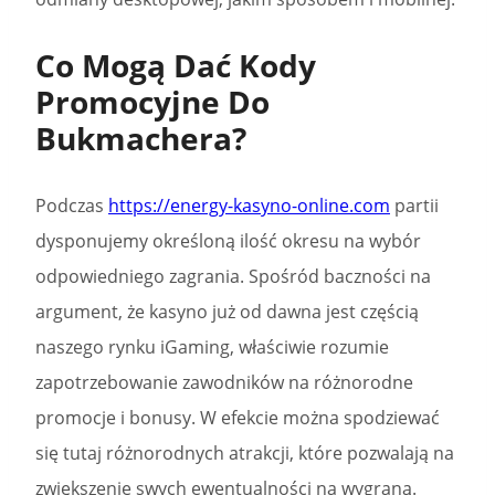
Co Mogą Dać Kody
Promocyjne Do
Bukmachera?
Podczas
https://energy-kasyno-online.com
partii
dysponujemy określoną ilość okresu na wybór
odpowiedniego zagrania. Spośród baczności na
argument, że kasyno już od dawna jest częścią
naszego rynku iGaming, właściwie rozumie
zapotrzebowanie zawodników na różnorodne
promocje i bonusy. W efekcie można spodziewać
się tutaj różnorodnych atrakcji, które pozwalają na
zwiększenie swych ewentualności na wygraną.