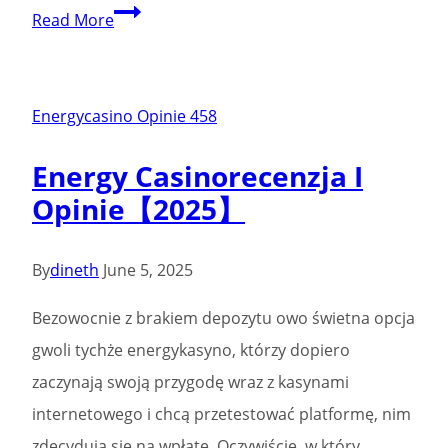
Energy
Read More
Casino
Nadprogram
Aż
Energycasino Opinie 458
Do
Energy Casino️recenzja I
1000
Opinie【2025】
Zł!
Graj
W
By
dineth
June 5, 2025
Tej
Bezowocnie z brakiem depozytu owo świetna opcja
Chwili
gwoli tychże energykasyno, którzy dopiero
zaczynają swoją przygodę wraz z kasynami
internetowego i chcą przetestować platformę, nim
zdecydują się na wpłatę. Oczywiście, w który