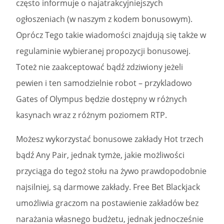
często informuje o najatrakcyjniejszych
ogłoszeniach (w naszym z kodem bonusowym).
Oprócz Tego takie wiadomości znajdują się także w
regulaminie wybieranej propozycji bonusowej.
Toteż nie zaakceptować bądź zdziwiony jeżeli
pewien i ten samodzielnie robot – przykladowo
Gates of Olympus będzie dostępny w różnych
kasynach wraz z różnym poziomem RTP.
Możesz wykorzystać bonusowe zakłady Hot trzech
bądź Any Pair, jednak tymże, jakie możliwości
przyciąga do tegoż stołu na żywo prawdopodobnie
najsilniej, są darmowe zakłady. Free Bet Blackjack
umożliwia graczom na postawienie zakładów bez
narażania własnego budżetu, jednak jednocześnie