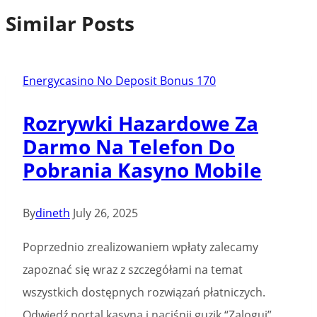
Similar Posts
Energycasino No Deposit Bonus 170
Rozrywki Hazardowe Za
Darmo Na Telefon Do
Pobrania Kasyno Mobile
By
dineth
July 26, 2025
Poprzednio zrealizowaniem wpłaty zalecamy
zapoznać się wraz z szczegółami na temat
wszystkich dostępnych rozwiązań płatniczych.
Odwiedź portal kasyna i naciśnij guzik “Zaloguj”,