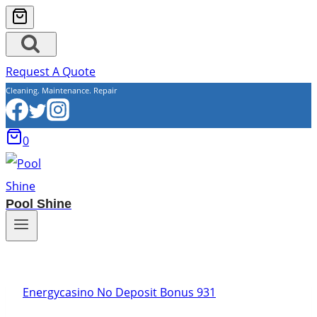
Request A Quote
Cleaning. Maintenance. Repair
0
Pool Shine
Energycasino No Deposit Bonus 931