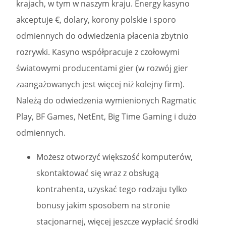
krajach, w tym w naszym kraju. Energy kasyno
akceptuje €, dolary, korony polskie i sporo
odmiennych do odwiedzenia płacenia zbytnio
rozrywki. Kasyno współpracuje z czołowymi
światowymi producentami gier (w rozwój gier
zaangażowanych jest więcej niż kolejny firm).
Należą do odwiedzenia wymienionych Ragmatic
Play, BF Games, NetEnt, Big Time Gaming i dużo
odmiennych.
Możesz otworzyć większość komputerów,
skontaktować się wraz z obsługą
kontrahenta, uzyskać tego rodzaju tylko
bonusy jakim sposobem na stronie
stacjonarnej, więcej jeszcze wypłacić środki