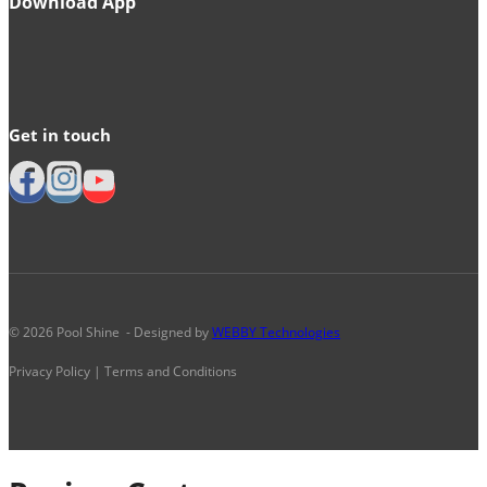
Download App
Get in touch
© 2026 Pool Shine - Designed by
WEBBY Technologies
Privacy Policy | Terms and Conditions