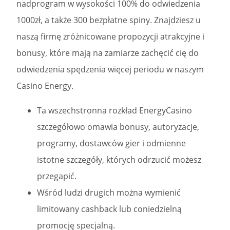
nadprogram w wysokości 100% do odwiedzenia
1000zł, a także 300 bezpłatne spiny. Znajdziesz u
naszą firmę zróżnicowane propozycji atrakcyjne i
bonusy, które mają na zamiarze zachęcić cię do
odwiedzenia spędzenia więcej periodu w naszym
Casino Energy.
Ta wszechstronna rozkład EnergyCasino
szczegółowo omawia bonusy, autoryzacje,
programy, dostawców gier i odmienne
istotne szczegóły, których odrzucić możesz
przegapić.
Wśród ludzi drugich można wymienić
limitowany cashback lub coniedzielną
promocję specjalną.