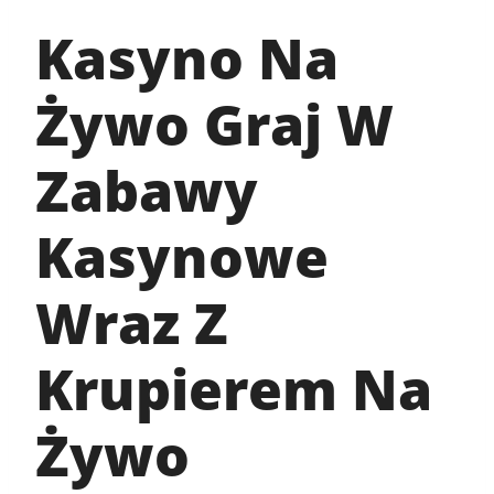
Kasyno Na
Żywo Graj W
Zabawy
Kasynowe
Wraz Z
Krupierem Na
Żywo