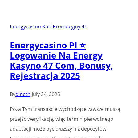
Casino
Recenzja
I
Energycasino Kod Promocyjny 41
Poglądy
Energycasino Pl ⭐️
Nadprogram
Logowanie Na Energy
Powitalny
Kasyno 47 Com, Bonusy,
Do
Rejestracja 2025
Odwiedzenia
2000
Pln
By
dineth
July 24, 2025
Poza Tym transakcje wychodzące zawsze muszą
przejść weryfikację, więc termin pierwotnego
adaptacji może być dłuższy niż depozytów.