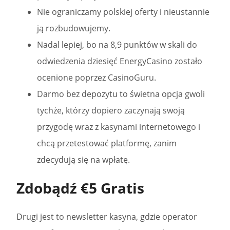
Nie ograniczamy polskiej oferty i nieustannie
ją rozbudowujemy.
Nadal lepiej, bo na 8,9 punktów w skali do
odwiedzenia dziesięć EnergyCasino zostało
ocenione poprzez CasinoGuru.
Darmo bez depozytu to świetna opcja gwoli
tychże, którzy dopiero zaczynają swoją
przygodę wraz z kasynami internetowego i
chcą przetestować platformę, zanim
zdecydują się na wpłatę.
Zdobądź €5 Gratis
Drugi jest to newsletter kasyna, gdzie operator