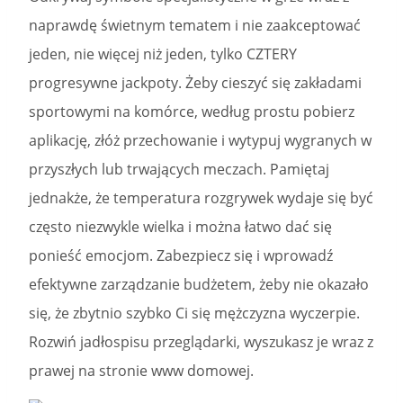
naprawdę świetnym tematem i nie zaakceptować
jeden, nie więcej niż jeden, tylko CZTERY
progresywne jackpoty. Żeby cieszyć się zakładami
sportowymi na komórce, według prostu pobierz
aplikację, złóż przechowanie i wytypuj wygranych w
przyszłych lub trwających meczach. Pamiętaj
jednakże, że temperatura rozgrywek wydaje się być
często niezwykle wielka i można łatwo dać się
ponieść emocjom. Zabezpiecz się i wprowadź
efektywne zarządzanie budżetem, żeby nie okazało
się, że zbytnio szybko Ci się mężczyzna wyczerpie.
Rozwiń jadłospisu przeglądarki, wyszukasz je wraz z
prawej na stronie www domowej.